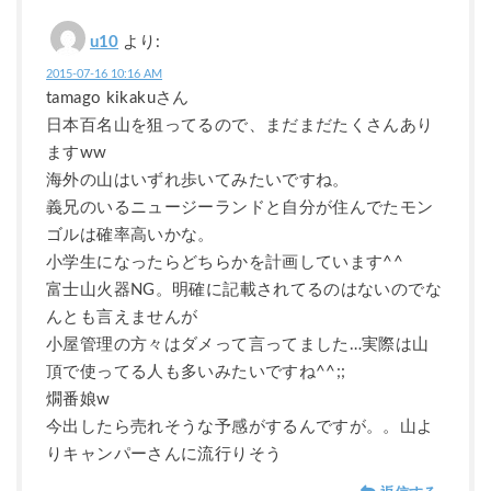
u10
より:
2015-07-16 10:16 AM
tamago kikakuさん
日本百名山を狙ってるので、まだまだたくさんあり
ますww
海外の山はいずれ歩いてみたいですね。
義兄のいるニュージーランドと自分が住んでたモン
ゴルは確率高いかな。
小学生になったらどちらかを計画しています^^
富士山火器NG。明確に記載されてるのはないのでな
んとも言えませんが
小屋管理の方々はダメって言ってました…実際は山
頂で使ってる人も多いみたいですね^^;;
燗番娘w
今出したら売れそうな予感がするんですが。。山よ
りキャンパーさんに流行りそう