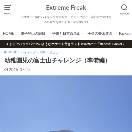
Extreme Freak
MENU
SEARCH
子供達と一緒にハイキングや自転車・キャンプなど、非日常で刺激あ
る外遊びを楽しむ親子の活動記録
HOME
親子登山の記録
子供と日本百名山
子供の登山道具
Packing 
まるでバックパックのようなポケット付きランドセルカバー「Randsel Packer」
HOME
ハイキング
関東
富士山
幼稚園児の富士山チャレンジ（準備編）
2015-07-15