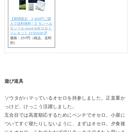
【期間限定 5,400円ご購
入で送料無料！】モンベル
モンベル mont-bell O.D.ト
イレキット 1150106
価格：257円（税込、送料
別）
遊び道具
ソウタがハマっているオセロを持参しました。正直重か
っけど、けっこう活躍しました。
五合目では高度順応するためにベンチでオセロ。小屋に
ついてすぐ寝たりしないように、まずはオセロ。夕食後