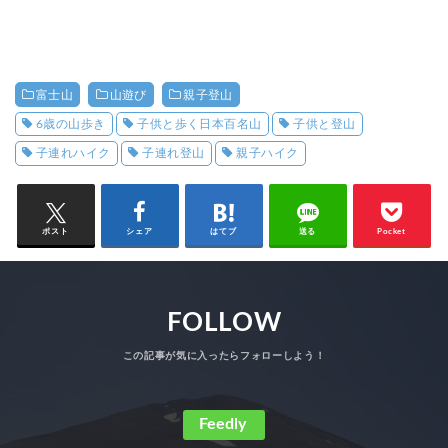
富士山
山遊び
親子登山
6歳の山歩き
子供と歩く日本百名山
子供と登山
子連れハイク
子連れ登山
親子ハイク
ポスト
シェア
はてブ
送る
Pocket
FOLLOW
Feedly