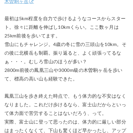
木曽駒ヶ岳
最初は5km程度を自力で歩けるようなコースからスター
ト。徐々に距離を伸ばし10kmくらい。ここ数ヶ月は
25km前後を歩いてます。
雪山にもチャレンジ。4歳の冬に雪の三頭山を10km。そ
の後に北横岳も制覇。振り返ると、よく頑張ってるな
ぁ・・・。むしろ雪山のほうが多い？
2800m前後の鳳凰三山や3000m級の木曽駒ヶ岳を歩い
て、標高の高い山も経験できた。
鳳凰三山を歩き終えた時点で、もう体力的な不安はなく
なりました。これだけ歩けるなら、富士山だからといっ
て体力面で苦労することはないだろう、って。
実際、富士山に登って思ったのは、体力的に厳しい部分
はまったくなくて、下山も驚くほど早かったし、アップ