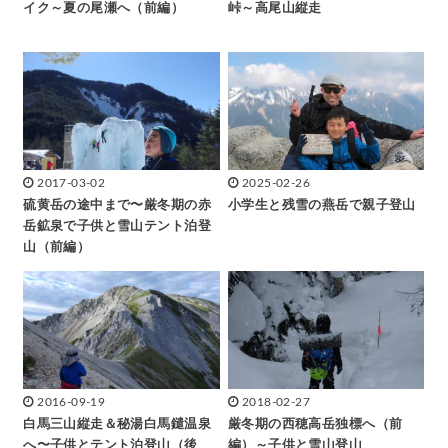
イク～夏の尾瀬へ（前編）
峠～高尾山縦走
2017-03-02
2025-02-26
硫黄岳の途中まで〜厳冬期の赤
小学生と残雪の燕岳で親子登山
岳鉱泉で子供と雪山テント泊登
山（前編）
2016-09-19
2018-02-27
白馬三山縦走＆秘湯白馬鑓温泉
厳冬期の西穂高岳独標へ（前
へ〜子供とテント泊登山（後
編）～子供と雪山登山