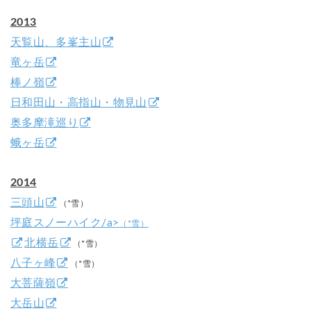
2013
天覧山、多峯主山
竜ヶ岳
棒ノ嶺
日和田山・高指山・物見山
奥多摩滝巡り
蛾ヶ岳
2014
三頭山
（*雪）
坪庭スノーハイク/a>
（*雪）
北横岳
（*雪）
八子ヶ峰
（*雪）
大菩薩嶺
大岳山