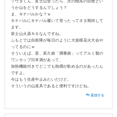
ソウタくん、富士山登ったら、次の標高の目標とい
うか山をどうするんでしょう？
ま、キナバルかな？ｗ
キナバルにキナバル履いて登ったってネタ期待して
ます。
富士山火器ＮＧなんですね。
ふもとでは自衛隊が毎日のように大規模花火大会や
ってるのにｗ
そういえば、昔、富久娘「燗番娘」ってアルミ製の
ワンカップ日本酒があって、
加熱機能付きでどこでも熱燗が飲めるのがあったん
ですよ。
今はもう生産中止みたいだけど。
そういうの山道具であると便利ですけどね。
返信する