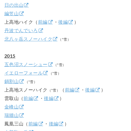
日の出山
編笠山
上高地ハイク（
前編
・
後編
）
丹波でんでいろ
北八ヶ岳スノーハイク
（*雪）
2015
五色沼スノーシュー
（*雪）
イエローフォール
（*雪）
鍋割山
（*雪）
上高地スノーハイク
（
前編
・
後編
）
（*雪）
雲取山（
前編
・
後編
）
金峰山
瑞牆山
鳳凰三山（
前編
・
後編
）