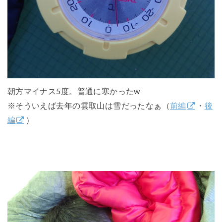
朝方マイナス5度。普通に寒かったw
※そういえば去年の雲取山は雪だったなぁ（
前編
・
後
編
）