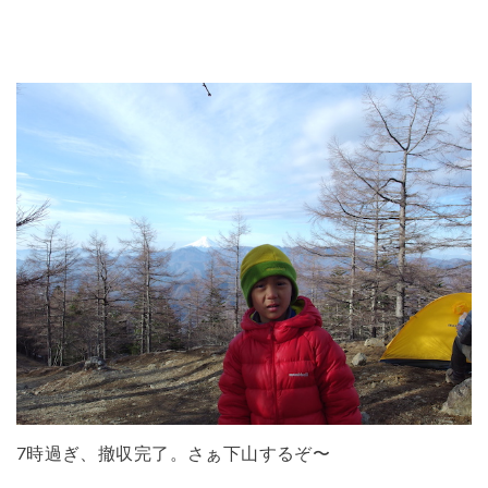
7時過ぎ、撤収完了。さぁ下山するぞ〜