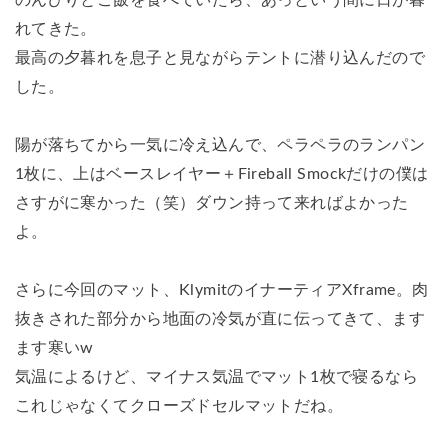
のんびりとご飯を食べていたら、あっという間に日が暮
れてきた。
最高の夕暮れを息子と見ながらテントに潜り込んだので
した。
陽が落ちてから一気に冷え込んで、ペラペラのランパン
1枚に、上はベースレイヤー＋Fireball Smockだけの僕は
さすがに寒かった（笑）ダウン持って来ればよかった
よ。
さらに今回のマット、KlymitのイナーティアXframe。肉
抜きされた部分から地面の冷気が直に伝ってきて、ます
ます寒いw
気温によるけど、マイナス気温でマット1枚で寝るなら
これじゃなくてクローズドセルマットだね。