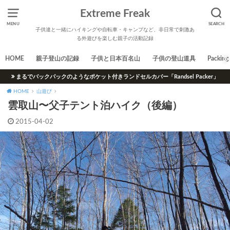
Extreme Freak
MENU
SEARCH
子供達と一緒にハイキングや自転車・キャンプなど、非日常で刺激あ
る外遊びを楽しむ親子の活動記録
HOME
親子登山の記録
子供と日本百名山
子供の登山道具
Packing 
まるでバックパックのようなポケット付きランドセルカバー「Randsel Packer」
HOME
山遊び
雲取山〜父子テント泊ハイク（後編）
2015-04-02