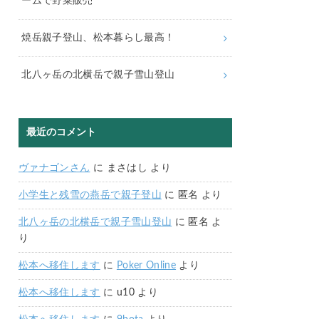
ームで野菜販売
焼岳親子登山、松本暮らし最高！
北八ヶ岳の北横岳で親子雪山登山
最近のコメント
ヴァナゴンさん
に
まさはし
より
小学生と残雪の燕岳で親子登山
に
匿名
より
北八ヶ岳の北横岳で親子雪山登山
に
匿名
よ
り
松本へ移住します
に
Poker Online
より
松本へ移住します
に
u10
より