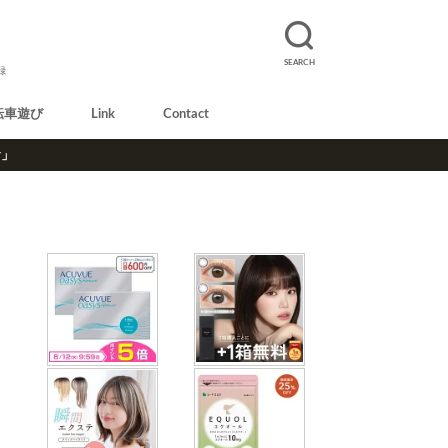
SEARCH
録
転車遊び
Link
Contact
r」