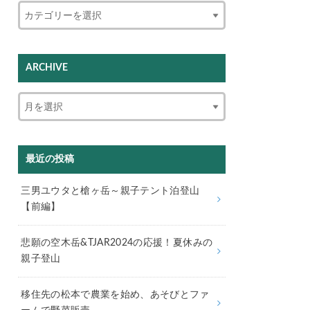
ARCHIVE
最近の投稿
三男ユウタと槍ヶ岳～親子テント泊登山
【前編】
悲願の空木岳&TJAR2024の応援！夏休みの
親子登山
移住先の松本で農業を始め、あそびとファ