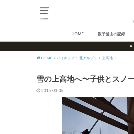
MENU
HOME
親子登山の記録
北アルプス
中央アルプス
南アルプス
八ヶ岳
尾瀬
奥多摩
奥秩父
丹沢
北海道
東北
関東
甲信越
北陸
関西
中国・四国
九州
HOME
ハイキング
北アルプス
上高地
雪の上高地へ〜子供とスノ
2015-03-05