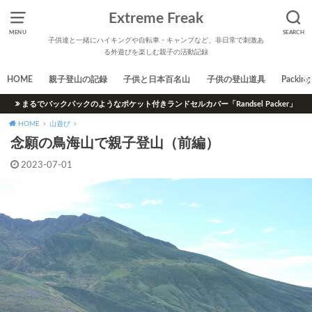
Extreme Freak
MENU
SEARCH
子供達と一緒にハイキングや自転車・キャンプなど、非日常で刺激あ
る外遊びを楽しむ親子の活動記録
HOME
親子登山の記録
子供と日本百名山
子供の登山道具
Packing 
まるでバックパックのようなポケット付きランドセルカバー「Randsel Packer」
HOME
山遊び
念願の鳥海山で親子登山（前編）
2023-07-01