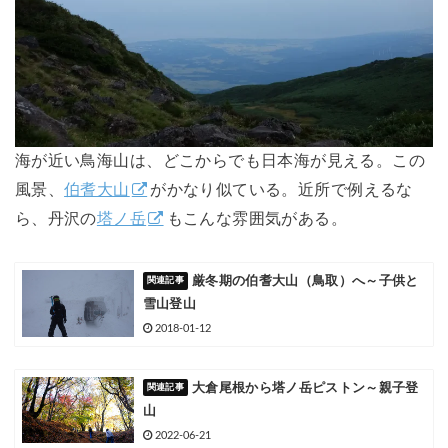
海が近い鳥海山は、どこからでも日本海が見える。この
風景、
伯耆大山
がかなり似ている。近所で例えるな
ら、丹沢の
塔ノ岳
もこんな雰囲気がある。
厳冬期の伯耆大山（鳥取）へ～子供と
雪山登山
2018-01-12
大倉尾根から塔ノ岳ピストン～親子登
山
2022-06-21