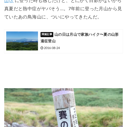
山
に登った時も感じたけど、とにかく日影がないから
真夏だと熱中症がヤバそう…。7年前に登った月山から見
ていたあの鳥海山に、ついにやってきたんだ。
山の日は月山で家族ハイク〜夏の山形
遠征登山
2016-08-24