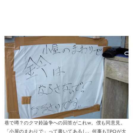
巷で噂？のクマ鈴論争への回答がこれw。僕も同意見。
「小屋のまわりで」って書いてあるし。何事もTPOが大