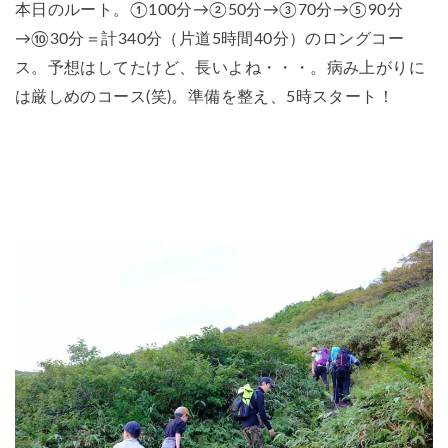
本日のルート。①100分→②50分→③70分→⑤90分
→⑩30分＝計340分（片道5時間40分）のロングコー
ス。予想はしてたけど、長いよね・・・。病み上がりに
は厳しめのコース(笑)。準備を整え、5時スタート！