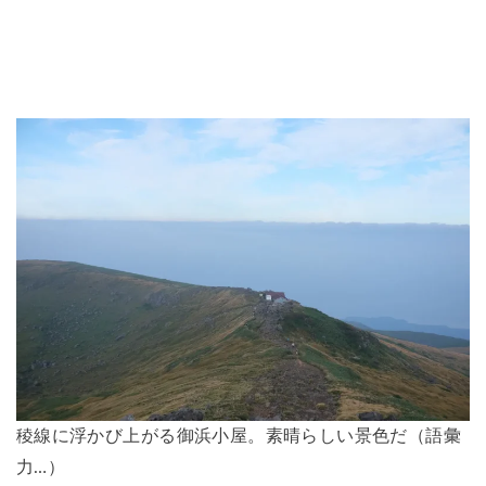
稜線に浮かび上がる御浜小屋。素晴らしい景色だ（語彙
力…）