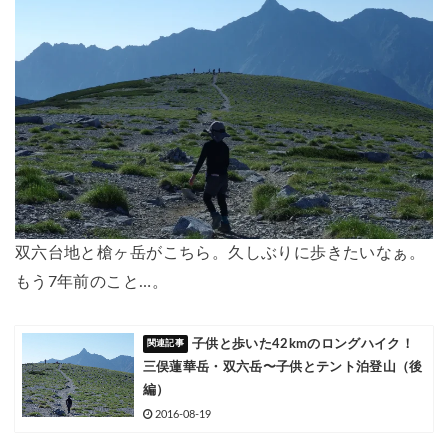
双六台地と槍ヶ岳がこちら。久しぶりに歩きたいなぁ。
もう7年前のこと…。
子供と歩いた42kmのロングハイク！
三俣蓮華岳・双六岳〜子供とテント泊登山（後
編）
2016-08-19