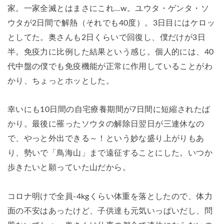
家。一家全滅とはまさにこれ…w。ユウタ・ゲンタ・ソ
ウタが2日間で解熱（それでも40度）。3日目にはケロッ
としてた。奥さんも2日くらいで回復し、僕だけが3日
半。免疫力に比例した結果という感じ。個人的には、40
代中盤の僕でも免疫機能が正常に作用していることがわ
かり、ちょっとホッとした。
幸いにも10日間の自宅療養期間が7日間に短縮されたば
かり。最後に罹ったソウタの解除日翌日が三連休なの
で、やっと外出できる～！という妙な盛り上がりもあ
り、勢いで「鳥海山」まで遠征することにした。いつか
歩きたいと願っていた山だから。
コロナ明けで全員-4kgくらい体重を落としたので、体力
面の不安はあったけど、子供達も元気いっぱいだし、問