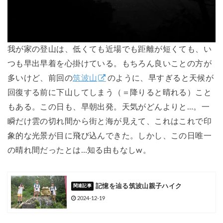
我が家の登山は、低くても近場でも距離が短くても、い
つも早出早着を心掛けている。もちろん良いことの方が
多いけど、前回の
筑波山
のように、早すぎると天候が
回復する前に下山してしまう（＝降りると晴れる）こと
もある。この日も、早朝出発。天気がどんよりと…。一
瞬だけ雲の切れ間から街と海が見えて、これはこれで印
象的な光景が目に飛び込んできた。しかし、この日唯一
の晴れ間だったとは…知る由もなしw。
記憶を辿る筑波山親子ハイク
2024-12-19