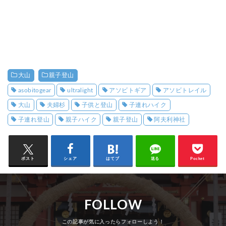
大山
親子登山
asobitogear
ultralight
アソビトギア
アソビトレイル
大山
夫婦杉
子供と登山
子連れハイク
子連れ登山
親子ハイク
親子登山
阿夫利神社
ポスト
シェア
はてブ
送る
Pocket
FOLLOW