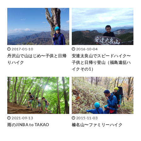
2017-01-10
2016-10-04
丹沢山で山はじめ〜子供と日帰
安達太良山でスピードハイク〜
りハイク
子供と日帰り登山（福島遠征ハ
イクその1）
2021-09-13
2015-11-03
雨のJINBA to TAKAO
榛名山〜ファミリーハイク