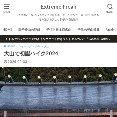
Extreme Freak
MENU
SEARCH
子供達と一緒にハイキングや自転車・キャンプなど、非日常で刺激あ
る外遊びを楽しむ親子の活動記録
HOME
親子登山の記録
子供と日本百名山
子供の登山道具
Packing 
まるでバックパックのようなポケット付きランドセルカバー「Randsel Packer」
HOME
ハイキング
丹沢
大山
大山で初詣ハイク2024
2025-02-03