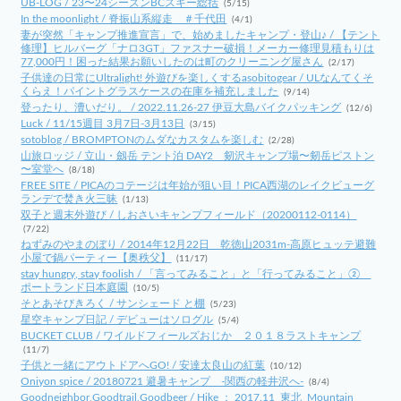
UB-LOG / 23〜24シーズンBCスキー総括
(5/15)
In the moonlight / 脊振山系縦走 ＃千代田
(4/1)
妻が突然「キャンプ推進宣言」で、始めましたキャンプ・登山♪ / 【テント
修理】ヒルバーグ「ナロ3GT」ファスナー破損！メーカー修理見積もりは
77,000円！困った結果お願いしたのは町のクリーニング屋さん
(2/17)
子供達の日常にUltralight! 外遊びを楽しくするasobitogear / ULなんてくそ
くらえ！パイントグラスケースの在庫を補充しました
(9/14)
登ったり、漕いだり。 / 2022.11.26-27 伊豆大島バイクパッキング
(12/6)
Luck / 11/15週目 3月7日-3月13日
(3/15)
sotoblog / BROMPTONのムダなカスタムを楽しむ
(2/28)
山旅ロッジ / 立山・劔岳 テント泊 DAY2 剱沢キャンプ場〜剱岳ピストン
〜室堂へ
(8/18)
FREE SITE / PICAのコテージは年始が狙い目！PICA西湖のレイクビューグ
ランデで焚き火三昧
(1/13)
双子と週末外遊び / しおさいキャンプフィールド（20200112-0114）
(7/22)
ねずみのやまのぼり / 2014年12月22日 乾徳山2031m-高原ヒュッテ避難
小屋で鍋パーティー【奥秩父】
(11/17)
stay hungry, stay foolish / 「言ってみること」と「行ってみること」②
ポートランド日本庭園
(10/5)
そとあそびきろく / サンシェード と棚
(5/23)
星空キャンプ日記 / デビューはソログル
(5/4)
BUCKET CLUB / ワイルドフィールズおじか ２０１８ラストキャンプ
(11/7)
子供と一緒にアウトドアへGO! / 安達太良山の紅葉
(10/12)
Oniyon spice / 20180721 避暑キャンプ -関西の軽井沢へ-
(8/4)
Goodneighbor,Goodtrail,Goodbeer / Hike ： 2017.11_東北_Mountain