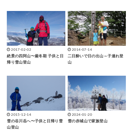
2017-02-02
2014-07-14
絶景の四阿山〜厳冬期 子供と日
二日酔いで日の出山～子連れ登
帰り雪山登山
山
2015-12-14
2024-01-20
雪の谷川岳へ〜子供と日帰り雪
雪の赤城山で家族登山
山登山