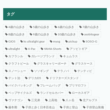
タグ
4歳の山歩き
5歳の山歩き
6歳の山歩き
7歳の山歩き
8歳の山歩き
9歳の山歩き
10歳の山歩き
asobitogear
GIOS
ks ultralight gear
myog
pickup
SOSO-G
ultralight
X-Pac
YAMA-Shorts
アソビトギア
カフラシル
ガレージブランド
キュムラス
クラフトビール
グラスキャリーポーチ
グラスケース
スノーシュー
ソソギング
テラノバ
テンティピ
テント泊
デリカD5
ドリフターズスタンド
バイクパッキング
フレームバッグ
プリマロフト
ペップサイクルズ
ランドセルカバー
ローカスギア
ヴァナゴン
三兄弟
上高地
八ヶ岳
北アルプス
厳冬期
子供と歩く日本百名山
子供と登山
子供登山装備