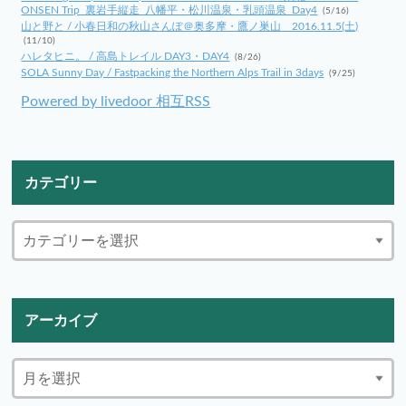
ONSEN Trip_裏岩手縦走_八幡平・松川温泉・乳頭温泉_Day4
(5/16)
山と野と / 小春日和の秋山さんぽ＠奥多摩・鷹ノ巣山 2016.11.5(土)
(11/10)
ハレタヒニ。 / 高島トレイル DAY3・DAY4
(8/26)
SOLA Sunny Day / Fastpacking the Northern Alps Trail in 3days
(9/25)
Powered by livedoor 相互RSS
カテゴリー
アーカイブ