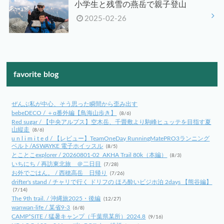
小学生と残雪の燕岳で親子登山
2025-02-26
favorite blog
ぜんぶ私が中心、そう思った瞬間から歪み出す
bebeDECO / ＋α番外編【鳥海山歩き】
(8/6)
Red sugar / 【中央アルプス】空木岳、千畳敷より駒峰ヒュッテを目指す夏
山縦走
(8/6)
u n l i m i t e d / 【レビュー】TeamOneDay RunningMatePRO3ランニング
ベルト/ASWAYKE 電子ホイッスル
(8/5)
とことこexplorer / 20260801-02_AKHA Trail 80k（本編）
(8/3)
いちにち / 再訪東北旅 ＠二日目
(7/28)
お外でごはん。 / 西穂高岳 日帰り
(7/26)
drifter's stand / チャリで行く ドリフの ほろ酔いビジホ泊 2days 【熊谷編】
(7/14)
The 9th trail. / 沖縄旅2025・後編
(12/27)
wanwan-life / 某省9-3
(6/8)
CAMP*SITE / 猛暑キャンプ（千葉県某所）2024.8
(9/16)