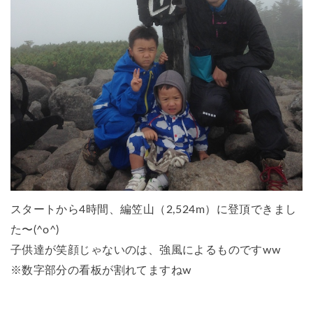
スタートから4時間、
編笠山（2,524m）
に登頂できまし
た〜(^o^)
子供達が笑顔じゃないのは、強風によるものですww
※数字部分の看板が割れてますねw