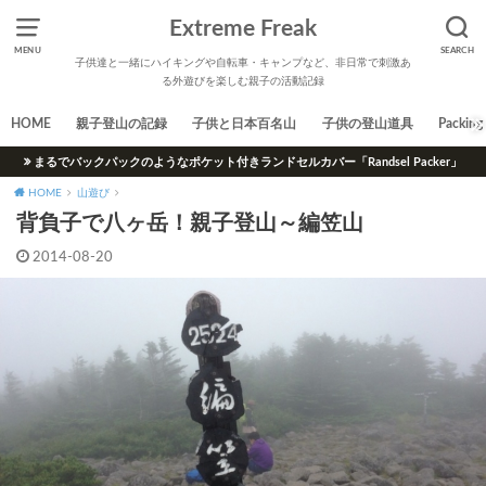
Extreme Freak
MENU
SEARCH
子供達と一緒にハイキングや自転車・キャンプなど、非日常で刺激あ
る外遊びを楽しむ親子の活動記録
HOME
親子登山の記録
子供と日本百名山
子供の登山道具
Packing 
まるでバックパックのようなポケット付きランドセルカバー「Randsel Packer」
HOME
山遊び
背負子で八ヶ岳！親子登山～編笠山
2014-08-20