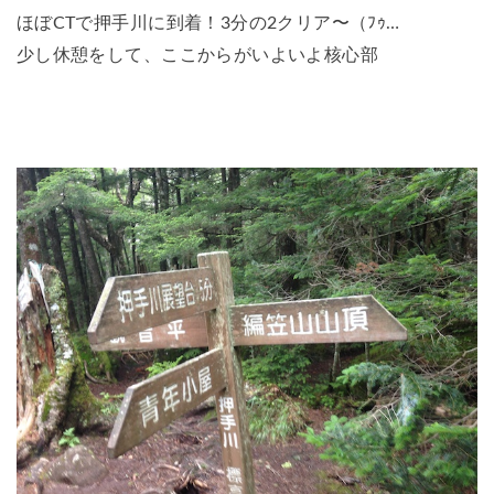
ほぼCTで押手川に到着！3分の2クリア〜（ﾌｩ…
少し休憩をして、ここからがいよいよ核心部