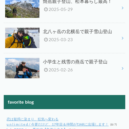
焼岳親子登山、松本暮らし最高！
2025-05-29
北八ヶ岳の北横岳で親子雪山登山
2025-03-23
小学生と残雪の燕岳で親子登山
2025-02-26
favorite blog
恋は疑惑に染まり、狂気へ変わる
u n l i m i t e d / 今更だけど、17年目＆仲間がTJARに出場します！
(8/7)