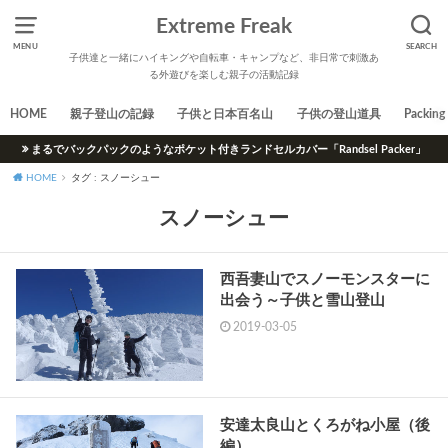
Extreme Freak
MENU
SEARCH
子供達と一緒にハイキングや自転車・キャンプなど、非日常で刺激あ
る外遊びを楽しむ親子の活動記録
HOME
親子登山の記録
子供と日本百名山
子供の登山道具
Packing 
まるでバックパックのようなポケット付きランドセルカバー「Randsel Packer」
HOME
タグ : スノーシュー
スノーシュー
西吾妻山でスノーモンスターに
出会う～子供と雪山登山
2019-03-05
安達太良山とくろがね小屋（後
編）