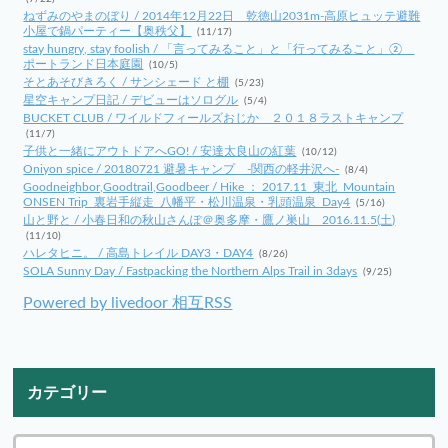
ねずみのやまのぼり / 2014年12月22日 乾徳山2031m-高原ヒュッテ避難
小屋で鍋パーティー【奥秩父】
(11/17)
stay hungry, stay foolish / 「言ってみること」と「行ってみること」②
ポートランド日本庭園
(10/5)
そとあそびきろく / サンシェード と棚
(5/23)
星空キャンプ日記 / デビューはソログル
(5/4)
BUCKET CLUB / ワイルドフィールズおじか ２０１８ラストキャンプ
(11/7)
子供と一緒にアウトドアへGO! / 安達太良山の紅葉
(10/12)
Oniyon spice / 20180721 避暑キャンプ -関西の軽井沢へ-
(8/4)
Goodneighbor,Goodtrail,Goodbeer / Hike ： 2017.11_東北_Mountain
ONSEN Trip_裏岩手縦走_八幡平・松川温泉・乳頭温泉_Day4
(5/16)
山と野と / 小春日和の秋山さんぽ＠奥多摩・鷹ノ巣山 2016.11.5(土)
(11/10)
ハレタヒニ。 / 高島トレイル DAY3・DAY4
(8/26)
SOLA Sunny Day / Fastpacking the Northern Alps Trail in 3days
(9/25)
Powered by livedoor 相互RSS
カテゴリー