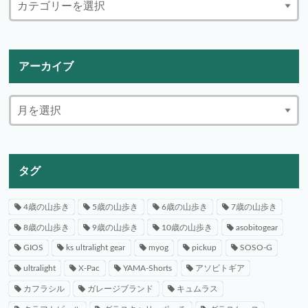
アーカイブ
タグ
4歳の山歩き
5歳の山歩き
6歳の山歩き
7歳の山歩き
8歳の山歩き
9歳の山歩き
10歳の山歩き
asobitogear
GIOS
ks ultralight gear
myog
pickup
SOSO-G
ultralight
X-Pac
YAMA-Shorts
アソビトギア
カフラシル
ガレージブランド
キュムラス