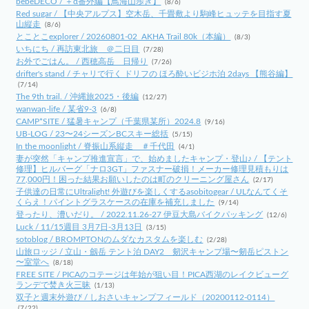
bebeDECO / ＋α番外編【鳥海山歩き】
(8/6)
Red sugar / 【中央アルプス】空木岳、千畳敷より駒峰ヒュッテを目指す夏
山縦走
(8/6)
とことこexplorer / 20260801-02_AKHA Trail 80k（本編）
(8/3)
いちにち / 再訪東北旅 ＠二日目
(7/28)
お外でごはん。 / 西穂高岳 日帰り
(7/26)
drifter's stand / チャリで行く ドリフの ほろ酔いビジホ泊 2days 【熊谷編】
(7/14)
The 9th trail. / 沖縄旅2025・後編
(12/27)
wanwan-life / 某省9-3
(6/8)
CAMP*SITE / 猛暑キャンプ（千葉県某所）2024.8
(9/16)
UB-LOG / 23〜24シーズンBCスキー総括
(5/15)
In the moonlight / 脊振山系縦走 ＃千代田
(4/1)
妻が突然「キャンプ推進宣言」で、始めましたキャンプ・登山♪ / 【テント
修理】ヒルバーグ「ナロ3GT」ファスナー破損！メーカー修理見積もりは
77,000円！困った結果お願いしたのは町のクリーニング屋さん
(2/17)
子供達の日常にUltralight! 外遊びを楽しくするasobitogear / ULなんてくそ
くらえ！パイントグラスケースの在庫を補充しました
(9/14)
登ったり、漕いだり。 / 2022.11.26-27 伊豆大島バイクパッキング
(12/6)
Luck / 11/15週目 3月7日-3月13日
(3/15)
sotoblog / BROMPTONのムダなカスタムを楽しむ
(2/28)
山旅ロッジ / 立山・劔岳 テント泊 DAY2 剱沢キャンプ場〜剱岳ピストン
〜室堂へ
(8/18)
FREE SITE / PICAのコテージは年始が狙い目！PICA西湖のレイクビューグ
ランデで焚き火三昧
(1/13)
双子と週末外遊び / しおさいキャンプフィールド（20200112-0114）
(7/22)