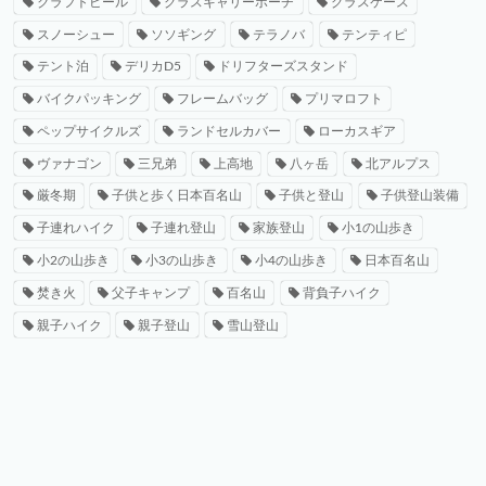
クラフトビール
グラスキャリーポーチ
グラスケース
スノーシュー
ソソギング
テラノバ
テンティピ
テント泊
デリカD5
ドリフターズスタンド
バイクパッキング
フレームバッグ
プリマロフト
ペップサイクルズ
ランドセルカバー
ローカスギア
ヴァナゴン
三兄弟
上高地
八ヶ岳
北アルプス
厳冬期
子供と歩く日本百名山
子供と登山
子供登山装備
子連れハイク
子連れ登山
家族登山
小1の山歩き
小2の山歩き
小3の山歩き
小4の山歩き
日本百名山
焚き火
父子キャンプ
百名山
背負子ハイク
親子ハイク
親子登山
雪山登山