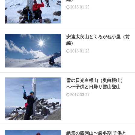
2018-01-25
安達太良山とくろがね小屋（前
編）
2018-01-23
雪の日光白根山（奥白根山）
へ〜子供と日帰り雪山登山
2017-03-27
絶景の四阿山〜厳冬期 子供と