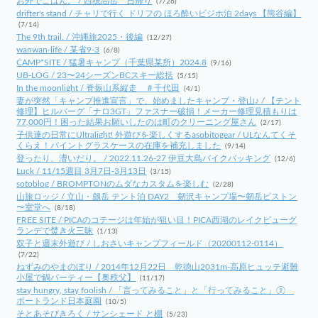
お外でごはん。 / 西穂高岳 日帰り
(7/26)
drifter's stand / チャリで行く ドリフの ほろ酔いビジホ泊 2days 【熊谷編】
(7/14)
The 9th trail. / 沖縄旅2025・後編
(12/27)
wanwan-life / 某省9-3
(6/8)
CAMP*SITE / 猛暑キャンプ（千葉県某所）2024.8
(9/16)
UB-LOG / 23〜24シーズンBCスキー総括
(5/15)
In the moonlight / 脊振山系縦走 ＃千代田
(4/1)
妻が突然「キャンプ推進宣言」で、始めましたキャンプ・登山♪ / 【テント
修理】ヒルバーグ「ナロ3GT」ファスナー破損！メーカー修理見積もりは
77,000円！困った結果お願いしたのは町のクリーニング屋さん
(2/17)
子供達の日常にUltralight! 外遊びを楽しくするasobitogear / ULなんてくそ
くらえ！パイントグラスケースの在庫を補充しました
(9/14)
登ったり、漕いだり。 / 2022.11.26-27 伊豆大島バイクパッキング
(12/6)
Luck / 11/15週目 3月7日-3月13日
(3/15)
sotoblog / BROMPTONのムダなカスタムを楽しむ
(2/28)
山旅ロッジ / 立山・劔岳 テント泊 DAY2 剱沢キャンプ場〜剱岳ピストン
〜室堂へ
(8/18)
FREE SITE / PICAのコテージは年始が狙い目！PICA西湖のレイクビューグ
ランデで焚き火三昧
(1/13)
双子と週末外遊び / しおさいキャンプフィールド（20200112-0114）
(7/22)
ねずみのやまのぼり / 2014年12月22日 乾徳山2031m-高原ヒュッテ避難
小屋で鍋パーティー【奥秩父】
(11/17)
stay hungry, stay foolish / 「言ってみること」と「行ってみること」②
ポートランド日本庭園
(10/5)
そとあそびきろく / サンシェード と棚
(5/23)