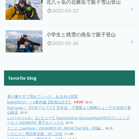
北八ヶ岳の北横岳で親子雪山登山
2025-03-23
小学生と残雪の燕岳で親子登山
2025-02-26
favorite blog
妻が嫌すぎて壊れていった、ある夫の現実
bebeDECO / ＋α番外編【鳥海山歩き】
NEW!
(8/6)
Red sugar / 【中央アルプス】空木岳、千畳敷より駒峰ヒュッテを目指す夏
山縦走
(8/6)
u n l i m i t e d / 【レビュー】TeamOneDay RunningMatePRO3ランニング
ベルト/ASWAYKE 電子ホイッスル
(8/5)
とことこexplorer / 20260801-02_AKHA Trail 80k（本編）
(8/3)
いちにち / 再訪東北旅 ＠二日目
(7/28)