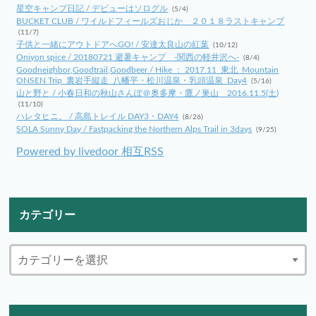
星空キャンプ日記 / デビューはソログル
(5/4)
BUCKET CLUB / ワイルドフィールズおじか ２０１８ラストキャンプ
(11/7)
子供と一緒にアウトドアへGO! / 安達太良山の紅葉
(10/12)
Oniyon spice / 20180721 避暑キャンプ -関西の軽井沢へ-
(8/4)
Goodneighbor,Goodtrail,Goodbeer / Hike ： 2017.11_東北_Mountain
ONSEN Trip_裏岩手縦走_八幡平・松川温泉・乳頭温泉_Day4
(5/16)
山と野と / 小春日和の秋山さんぽ＠奥多摩・鷹ノ巣山 2016.11.5(土)
(11/10)
ハレタヒニ。 / 高島トレイル DAY3・DAY4
(8/26)
SOLA Sunny Day / Fastpacking the Northern Alps Trail in 3days
(9/25)
Powered by livedoor 相互RSS
カテゴリー