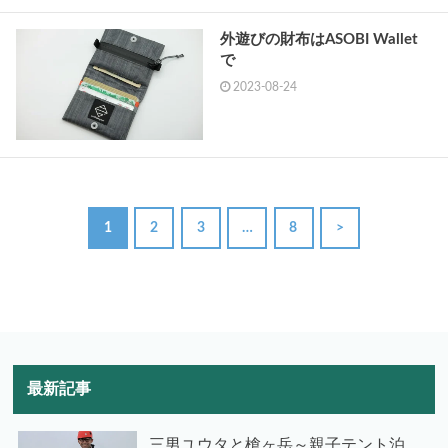
外遊びの財布はASOBI Wallet
で
2023-08-24
1
2
3
…
8
>
最新記事
三男ユウタと槍ヶ岳～親子テント泊