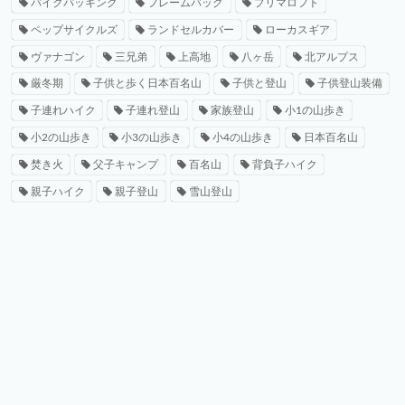
バイクパッキング
フレームバッグ
プリマロフト
ペップサイクルズ
ランドセルカバー
ローカスギア
ヴァナゴン
三兄弟
上高地
八ヶ岳
北アルプス
厳冬期
子供と歩く日本百名山
子供と登山
子供登山装備
子連れハイク
子連れ登山
家族登山
小1の山歩き
小2の山歩き
小3の山歩き
小4の山歩き
日本百名山
焚き火
父子キャンプ
百名山
背負子ハイク
親子ハイク
親子登山
雪山登山