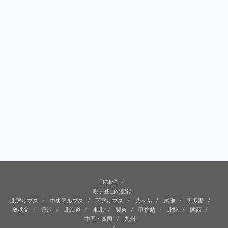
HOME
親子登山の記録
北アルプス
中央アルプス
南アルプス
八ヶ岳
尾瀬
奥多摩
奥秩父
丹沢
北海道
東北
関東
甲信越
北陸
関西
中国・四国
九州