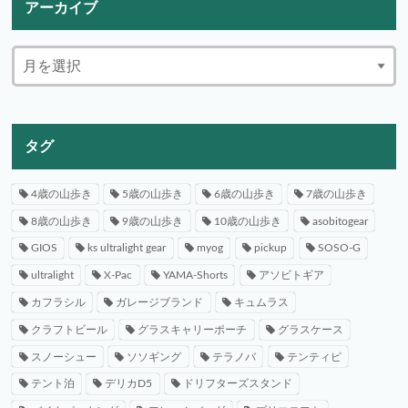
アーカイブ
タグ
4歳の山歩き
5歳の山歩き
6歳の山歩き
7歳の山歩き
8歳の山歩き
9歳の山歩き
10歳の山歩き
asobitogear
GIOS
ks ultralight gear
myog
pickup
SOSO-G
ultralight
X-Pac
YAMA-Shorts
アソビトギア
カフラシル
ガレージブランド
キュムラス
クラフトビール
グラスキャリーポーチ
グラスケース
スノーシュー
ソソギング
テラノバ
テンティピ
テント泊
デリカD5
ドリフターズスタンド