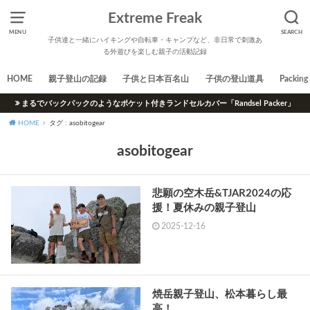
Extreme Freak
MENU
SEARCH
子供達と一緒にハイキングや自転車・キャンプなど、非日常で刺激あ
る外遊びを楽しむ親子の活動記録
HOME
親子登山の記録
子供と日本百名山
子供の登山道具
Packing 
まるでバックパックのようなポケット付きランドセルカバー「Randsel Packer」
HOME
タグ : asobitogear
asobitogear
悲願の空木岳&TJAR2024の応
援！夏休みの親子登山
2025-12-16
焼岳親子登山、松本暮らし最
高！