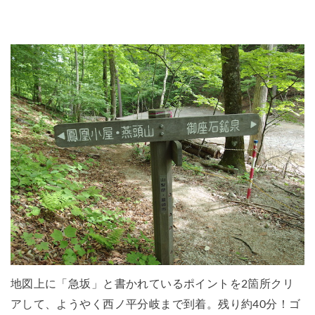
地図上に「急坂」と書かれているポイントを2箇所クリ
アして、ようやく西ノ平分岐まで到着。残り約40分！ゴ