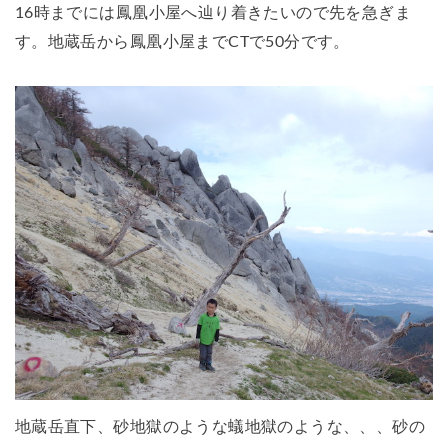
16時までには鳳凰小屋へ辿り着きたいので先を急ぎま
す。地蔵岳から鳳凰小屋までCTで50分です。
地蔵岳直下、砂地獄のような蟻地獄のような、、、砂の