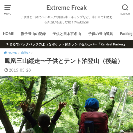
Extreme Freak
MENU
SEARCH
子供達と一緒にハイキングや自転車・キャンプなど、非日常で刺激あ
る外遊びを楽しむ親子の活動記録
HOME
親子登山の記録
子供と日本百名山
子供の登山道具
Packing 
まるでバックパックのようなポケット付きランドセルカバー「Randsel Packer」
HOME
山遊び
鳳凰三山縦走〜子供とテント泊登山（後編）
2015-05-28