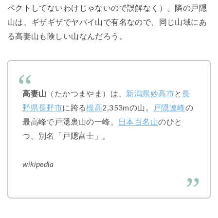
ペクトしてないわけじゃないので誤解なく）。隣の戸隠
山は、ギザギザでヤバイ山で有名なので、同じ山域にあ
る高妻山も険しい山なんだろう。
高妻山
（たかつまやま）は、
新潟県
妙高市
と
長
野県
長野市
に跨る
標高
2,353mの山。
戸隠連峰
の
最高峰で戸隠裏山の一峰。
日本百名山
のひと
つ。別名「戸隠富士」。
wikipedia