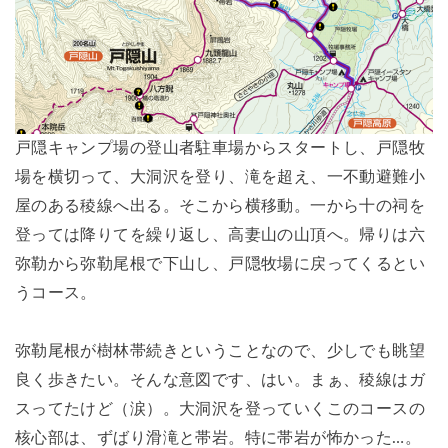
戸隠キャンプ場の登山者駐車場からスタートし、戸隠牧
場を横切って、大洞沢を登り、滝を超え、一不動避難小
屋のある稜線へ出る。そこから横移動。一から十の祠を
登っては降りてを繰り返し、高妻山の山頂へ。帰りは六
弥勒から弥勒尾根で下山し、戸隠牧場に戻ってくるとい
うコース。
弥勒尾根が樹林帯続きということなので、少しでも眺望
良く歩きたい。そんな意図です、はい。まぁ、稜線はガ
スってたけど（涙）。大洞沢を登っていくこのコースの
核心部は、ずばり滑滝と帯岩。特に帯岩が怖かった…。