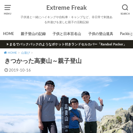
Extreme Freak
MENU
SEARCH
子供達と一緒にハイキングや自転車・キャンプなど、非日常で刺激あ
る外遊びを楽しむ親子の活動記録
HOME
親子登山の記録
子供と日本百名山
子供の登山道具
Packing 
まるでバックパックのようなポケット付きランドセルカバー「Randsel Packer」
HOME
山遊び
きつかった高妻山～親子登山
2019-10-16