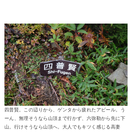
四普賢。この辺りから、ゲンタから疲れたアピール。う
ーん、無理そうなら山頂まで行かず、六弥勒から先に下
山。行けそうなら山頂へ。大人でもキツく感じる高妻