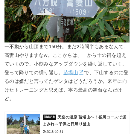
一不動から山頂まで150分。まだ2時間半もあるなんて、
高妻山やりますなw。ここからは、一から十の祠を超え
ていくので、小刻みなアップダウンを繰り返していく。
登って降りての繰り返し。
苗場山
で、下山するのに登
るのは嫌だと言ってたゲンタはどうだろうか。来年に向
けたトレーニングと思えば、寧ろ最高の舞台なんだけ
ど。
天空の湿原 苗場山へ！祓川コースで泥
まみれ～子供と日帰り登山
2018-10-31