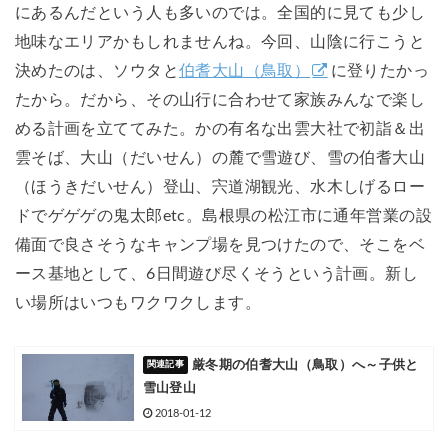
にあるんだという人も多いのでは。全国的に見ても少し
地味なエリアかもしれませんね。今回、山陰に行こうと
決めたのは、ソウタと
伯耆大山（鳥取）
に登りたかっ
たから。だから、その山行に合わせて家族みんなで楽し
める計画を立ててみた。かの有名な出雲大社で初詣＆出
雲そば、大山（だいせん）の麓で雪遊び、雪の伯耆大山
（ほうきだいせん）登山、宍道湖観光、水木しげるロー
ドでゲゲゲの鬼太郎etc。島根県の松江市に通年営業の設
備面で良さそうなキャンプ場を見つけたので、そこをベ
ース基地として、6日間遊び尽くそうという計画。新し
い場所はいつもワクワクします。
厳冬期の伯耆大山（鳥取）へ～子供と
雪山登山
2018-01-12