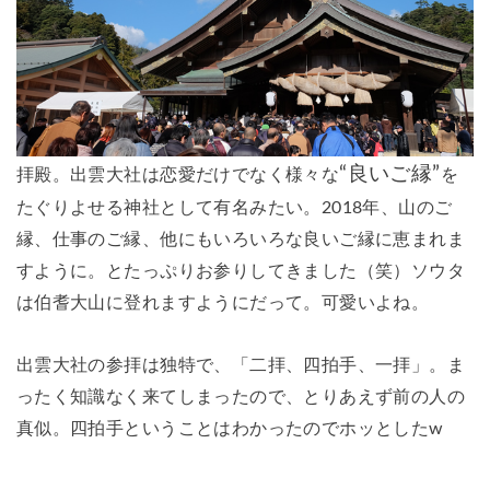
“
良いご縁
”
拝殿。出雲大社は恋愛だけでなく様々な
を
たぐりよせる神社として有名みたい。2018年、山のご
縁、仕事のご縁、他にもいろいろな良いご縁に恵まれま
すように。とたっぷりお参りしてきました（笑）ソウタ
は伯耆大山に登れますようにだって。可愛いよね。
出雲大社の参拝は独特で、「二拝、四拍手、一拝」。ま
ったく知識なく来てしまったので、とりあえず前の人の
真似。四拍手ということはわかったのでホッとしたw