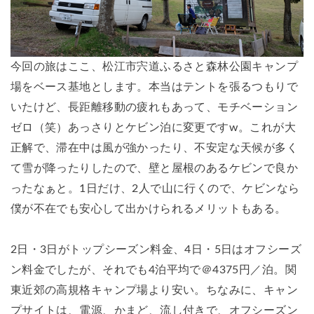
今回の旅はここ、松江市宍道ふるさと森林公園キャンプ
場をベース基地とします。本当はテントを張るつもりで
いたけど、長距離移動の疲れもあって、モチベーション
ゼロ（笑）あっさりとケビン泊に変更ですw。これが大
正解で、滞在中は風が強かったり、不安定な天候が多く
て雪が降ったりしたので、壁と屋根のあるケビンで良か
ったなぁと。1日だけ、2人で山に行くので、ケビンなら
僕が不在でも安心して出かけられるメリットもある。
2日・3日がトップシーズン料金、4日・5日はオフシーズ
ン料金でしたが、それでも4泊平均で＠4375円／泊。関
東近郊の高規格キャンプ場より安い。ちなみに、キャン
プサイトは、電源、かまど、流し付きで、オフシーズン