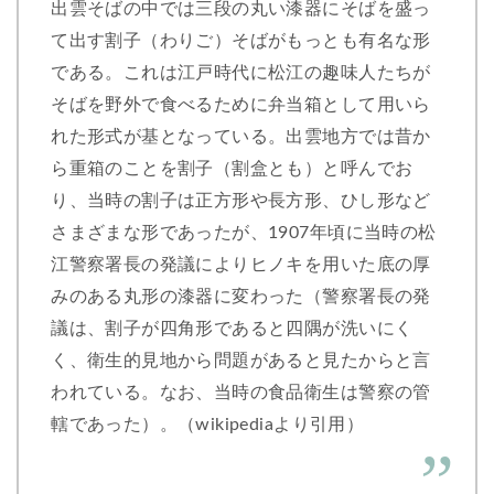
出雲そばの中では三段の丸い漆器にそばを盛っ
て出す割子（わりご）そばがもっとも有名な形
である。これは江戸時代に松江の趣味人たちが
そばを野外で食べるために弁当箱として用いら
れた形式が基となっている。出雲地方では昔か
ら重箱のことを割子（割盒とも）と呼んでお
り、当時の割子は正方形や長方形、ひし形など
さまざまな形であったが、1907年頃に当時の松
江警察署長の発議によりヒノキを用いた底の厚
みのある丸形の漆器に変わった（警察署長の発
議は、割子が四角形であると四隅が洗いにく
く、衛生的見地から問題があると見たからと言
われている。なお、当時の食品衛生は警察の管
轄であった）。（wikipediaより引用）