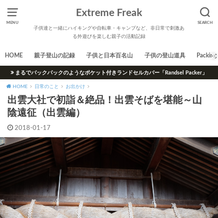
Extreme Freak
MENU
SEARCH
子供達と一緒にハイキングや自転車・キャンプなど、非日常で刺激あ
る外遊びを楽しむ親子の活動記録
HOME
親子登山の記録
子供と日本百名山
子供の登山道具
Packing 
まるでバックパックのようなポケット付きランドセルカバー「Randsel Packer」
HOME
日常のこと
お出かけ
出雲大社で初詣＆絶品！出雲そばを堪能～山
陰遠征（出雲編）
2018-01-17