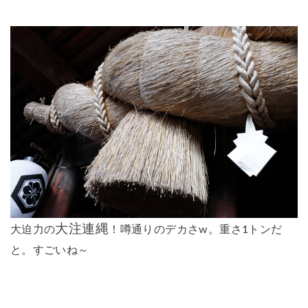
大注連縄
大迫力の
！噂通りのデカさw。重さ1トンだ
と。すごいね～