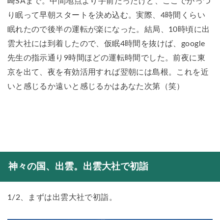
崎SAまで。中間地点より手前だったけど、ここでがっつ
り眠って早朝スタートを決め込む。実際、4時間くらい
眠れたので後半の運転が楽になった。結局、10時頃に出
雲大社には到着したので、仮眠4時間を抜けば、google
先生の指示通り9時間ほどの運転時間でした。前夜に東
京を出て、夜を有効活用すれば翌朝には島根。これを近
いと感じるか遠いと感じるかはあなた次第（笑）
神々の国、出雲。出雲大社で初詣
1/2、まずは出雲大社で初詣。