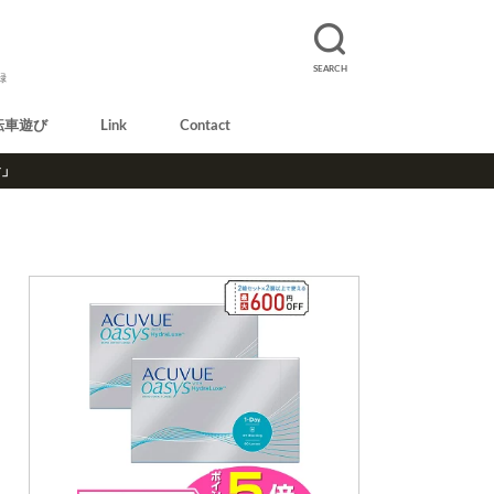
SEARCH
録
転車遊び
Link
Contact
r」