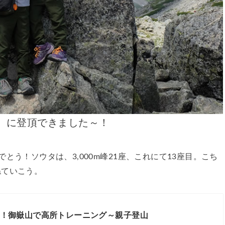
ま）に登頂できました～！
めでとう！ソウタは、3,000m峰21座、これにて13座目。こち
ねていこう。
峰へ！御嶽山で高所トレーニング～親子登山