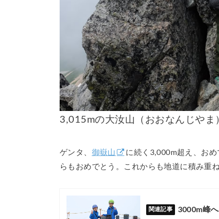
3,015mの大汝山（おおなんじや
ゲンタ、
御嶽山
に続く3,000m超え、お
らもおめでとう。これからも地道に積み重
3000m