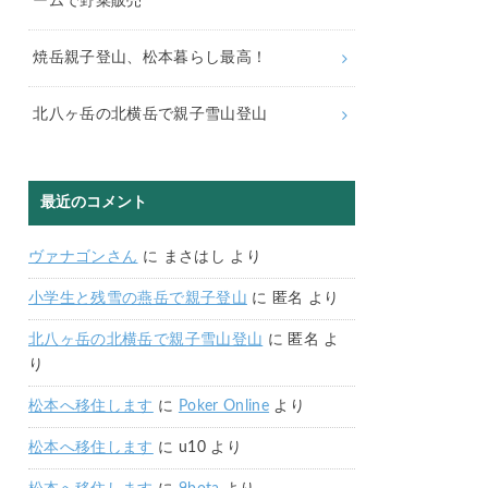
ームで野菜販売
焼岳親子登山、松本暮らし最高！
北八ヶ岳の北横岳で親子雪山登山
最近のコメント
ヴァナゴンさん
に
まさはし
より
小学生と残雪の燕岳で親子登山
に
匿名
より
北八ヶ岳の北横岳で親子雪山登山
に
匿名
よ
り
松本へ移住します
に
Poker Online
より
松本へ移住します
に
u10
より