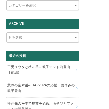
ARCHIVE
最近の投稿
三男ユウタと槍ヶ岳～親子テント泊登山
【前編】
悲願の空木岳&TJAR2024の応援！夏休みの
親子登山
移住先の松本で農業を始め、あそびとファ