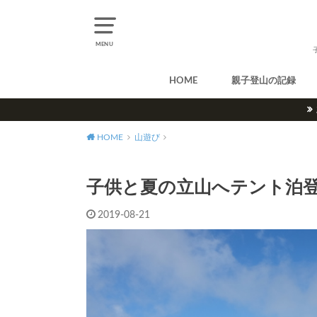
MENU
HOME
親子登山の記録
北アルプス
中央アルプス
南アルプス
八ヶ岳
尾瀬
奥多摩
奥秩父
丹沢
北海道
東北
関東
甲信越
北陸
関西
中国・四国
九州
HOME
山遊び
子供と夏の立山へテント泊
2019-08-21