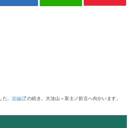
ました。
前編
の続き。大汝山～富士ノ折立へ向かいます。