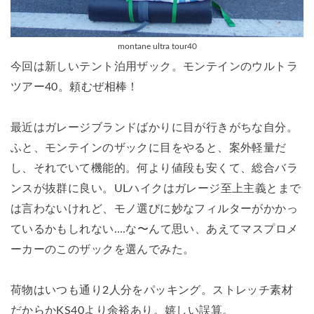
montane ultra tour40
今回は新しいテント泊用ザック。モンテインのウルトラ
ツアー40。頼むぜ相棒！
最近はガレージブランドばかりに目が行きがちな自分。
ふと、モンテインのザックに目をやると、案外軽量だ
し、それでいて機能的。何より値段も安くて、総合バラ
ンスが抜群に良い。ULハイクはガレージ至上主義とまで
は言わないけれど、モノ選びに妙なフィルターがかかっ
ているかもしれない….な〜んて思い、あえてマスプロメ
ーカーのこのザックを選んでみた。
荷物はいつも通り2人分をパッキング。ストレッチ素材
だからかKS40より余裕あり。嬉しい誤算。