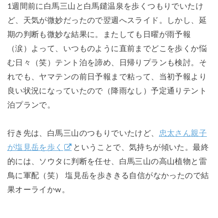
1週間前に白馬三山と白馬鑓温泉を歩くつもりでいたけ
ど、天気が微妙だったので翌週へスライド。しかし、延
期の判断も微妙な結果に。またしても日曜が雨予報
（涙）よって、いつものように直前までどこを歩くか悩
む日々（笑）テント泊を諦め、日帰りプランも検討。そ
れでも、ヤマテンの前日予報まで粘って、当初予報より
良い状況になっていたので（降雨なし）予定通りテント
泊プランで。
行き先は、白馬三山のつもりでいたけど、
忠太さん親子
が塩見岳を歩く
ということで、気持ちが傾いた。最終
的には、ソウタに判断を任せ、白馬三山の高山植物と雷
鳥に軍配（笑） 塩見岳を歩ききる自信がなかったので結
果オーライかw。