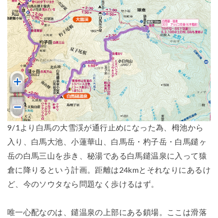
9/1より白馬の大雪渓が通行止めになった為、栂池から
入り、白馬大池、小蓮華山、白馬岳・杓子岳・白馬鑓ヶ
岳の白馬三山を歩き、秘湯である白馬鑓温泉に入って猿
倉に降りるという計画。距離は24kmとそれなりにあるけ
ど、今のソウタなら問題なく歩けるはず。
唯一心配なのは、鑓温泉の上部にある鎖場。ここは滑落