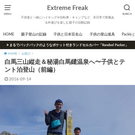
Extreme Freak
MENU
SEARCH
子供達と一緒にハイキングや自転車・キャンプなど、非日常で刺激あ
る外遊びを楽しむ親子の活動記録
HOME
親子登山の記録
子供と日本百名山
子供の登山道具
Packing 
まるでバックパックのようなポケット付きランドセルカバー「Randsel Packer」
HOME
山遊び
白馬三山縦走＆秘湯白馬鑓温泉へ〜子供とテ
ント泊登山（前編）
2016-09-14