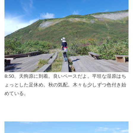
8:50、天狗原に到着。良いペースだよ。平坦な湿原はち
ょっとした足休め。秋の気配。木々も少しずつ色付き始
めている。