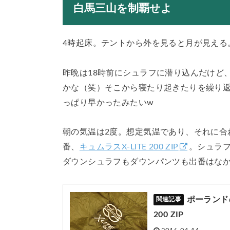
白馬三山を制覇せよ
4時起床。テントから外を見ると月が見える
昨晩は18時前にシュラフに潜り込んだけど
かな（笑）そこから寝たり起きたりを繰り
っぱり早かったみたいw
朝の気温は2度。想定気温であり、それに合
番、
キュムラスX-LITE 200 ZIP
。シュラ
ダウンシュラフもダウンパンツも出番はな
ポーランドの
200 ZIP