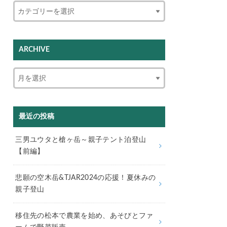
ARCHIVE
最近の投稿
三男ユウタと槍ヶ岳～親子テント泊登山
【前編】
悲願の空木岳&TJAR2024の応援！夏休みの
親子登山
移住先の松本で農業を始め、あそびとファ