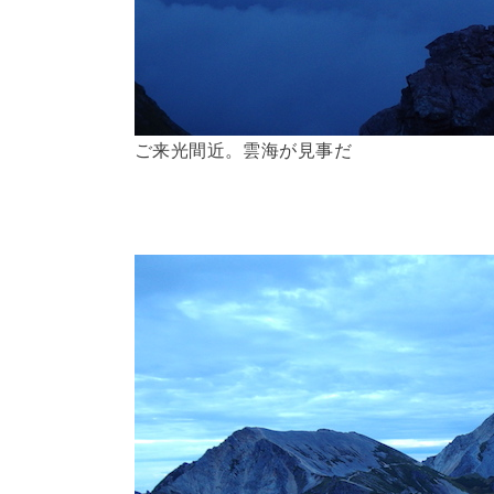
ご来光間近。雲海が見事だ