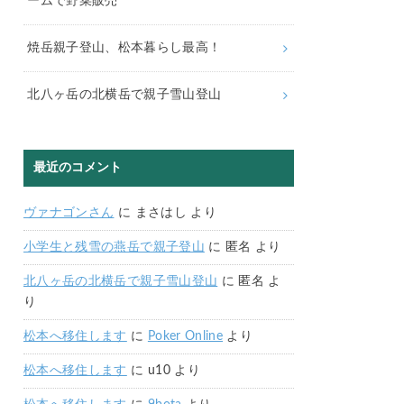
ームで野菜販売
焼岳親子登山、松本暮らし最高！
北八ヶ岳の北横岳で親子雪山登山
最近のコメント
ヴァナゴンさん
に
まさはし
より
小学生と残雪の燕岳で親子登山
に
匿名
より
北八ヶ岳の北横岳で親子雪山登山
に
匿名
よ
り
松本へ移住します
に
Poker Online
より
松本へ移住します
に
u10
より