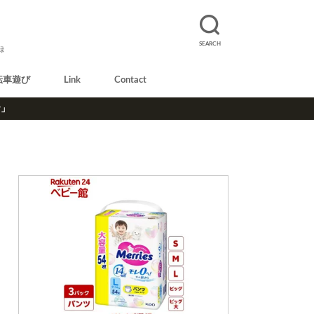
SEARCH
録
転車遊び
Link
Contact
r」