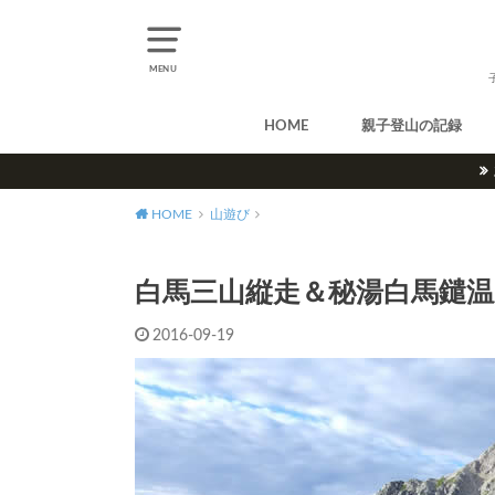
MENU
HOME
親子登山の記録
北アルプス
中央アルプス
南アルプス
八ヶ岳
尾瀬
奥多摩
奥秩父
丹沢
北海道
東北
関東
甲信越
北陸
関西
中国・四国
九州
HOME
山遊び
白馬三山縦走＆秘湯白馬鑓
2016-09-19