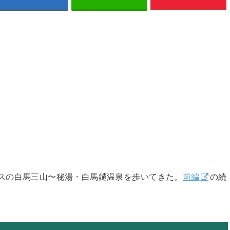
北アルプスの白馬三山〜秘湯・白馬鑓温泉を歩いてきた。
前編
の続