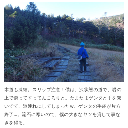
木道も凍結。スリップ注意！僕は、沢状態の道で、岩の
上で滑ってすってんころりと。たまたまゲンタと手を繋
いでて、道連れにしてしまったw。ゲンタの手袋が片方
終了…。流石に寒いので、僕の大きなヤツを貸して事な
きを得る。