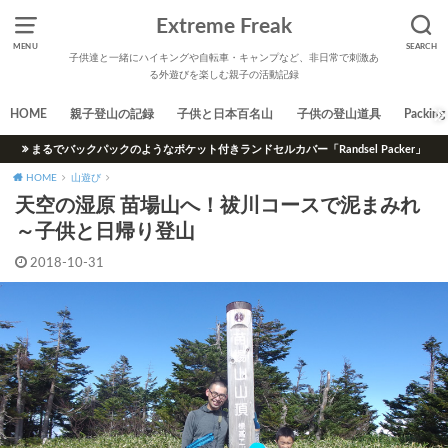
Extreme Freak
MENU
SEARCH
子供達と一緒にハイキングや自転車・キャンプなど、非日常で刺激あ
る外遊びを楽しむ親子の活動記録
HOME
親子登山の記録
子供と日本百名山
子供の登山道具
Packing 
まるでバックパックのようなポケット付きランドセルカバー「Randsel Packer」
HOME
山遊び
天空の湿原 苗場山へ！祓川コースで泥まみれ
～子供と日帰り登山
2018-10-31