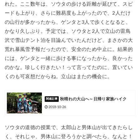
れた。ここ数年は、ソウタの歩ける距離が延びて、スピ
ードも上がり、さらに難易度も上がったので、2人だけ
の山行が多かったから、ゲンタと3人で歩くとなると、
かなり久しぶり。予定では、ソウタと2人で立山の雷鳥
沢で雪山テント泊を目論んでいたんだけど、まさかの大
荒れ暴風雪予報だったので、安全のため中止に。結果的
には、ゲンタと一緒に歩ける事になったから、良かった
のかな。珍しく行きたい！って言ってたのに、置いてい
くのも可哀想だからね。立山はまたの機会に。
秋晴れの大山へ～日帰り家族ハイク
2018-10-26
ソウタの道徳の授業で、太郎山と男体山が出てきたらし
く、それじゃ、男体山に登ろうかと調べたら、なんと！