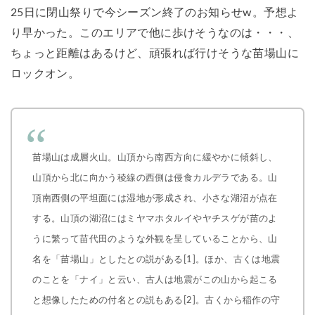
25日に閉山祭りで今シーズン終了のお知らせw。予想よ
り早かった。このエリアで他に歩けそうなのは・・・、
ちょっと距離はあるけど、頑張れば行けそうな苗場山に
ロックオン。
苗場山は成層火山。山頂から南西方向に緩やかに傾斜し、
山頂から北に向かう稜線の西側は侵食カルデラである。山
頂南西側の平坦面には湿地が形成され、小さな湖沼が点在
する。山頂の湖沼にはミヤマホタルイやヤチスゲが苗のよ
うに繁って苗代田のような外観を呈していることから、山
名を「苗場山」としたとの説がある[1]。ほか、古くは地震
のことを「ナイ」と云い、古人は地震がこの山から起こる
と想像したための付名との説もある[2]。古くから稲作の守