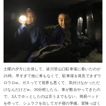
土曜の夕方に出発して、祓川登山口駐車場に着いたのが
21時。早すぎて他に車もなくて、駐車場を発見できずウ
ロウロw。ガスってて視界も悪くて、気付けなかっただ
けなんだけどw。30分程したら、車が数台やってきたの
で、3人でホッとしたのは言うまでもない。簡易ベッド
を作って、シュラフを出してガチ寝の準備。冒険っぽく