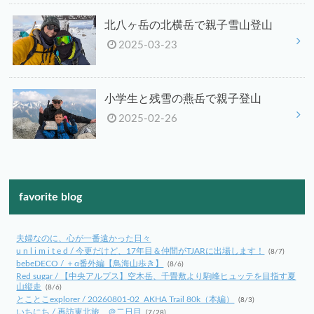
北八ヶ岳の北横岳で親子雪山登山
2025-03-23
小学生と残雪の燕岳で親子登山
2025-02-26
favorite blog
夫婦なのに、心が一番遠かった日々
u n l i m i t e d / 今更だけど、17年目＆仲間がTJARに出場します！
(8/7)
bebeDECO / ＋α番外編【鳥海山歩き】
(8/6)
Red sugar / 【中央アルプス】空木岳、千畳敷より駒峰ヒュッテを目指す夏
山縦走
(8/6)
とことこexplorer / 20260801-02_AKHA Trail 80k（本編）
(8/3)
いちにち / 再訪東北旅 ＠二日目
(7/28)