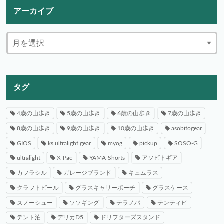
アーカイブ
タグ
4歳の山歩き
5歳の山歩き
6歳の山歩き
7歳の山歩き
8歳の山歩き
9歳の山歩き
10歳の山歩き
asobitogear
GIOS
ks ultralight gear
myog
pickup
SOSO-G
ultralight
X-Pac
YAMA-Shorts
アソビトギア
カフラシル
ガレージブランド
キュムラス
クラフトビール
グラスキャリーポーチ
グラスケース
スノーシュー
ソソギング
テラノバ
テンティピ
テント泊
デリカD5
ドリフターズスタンド