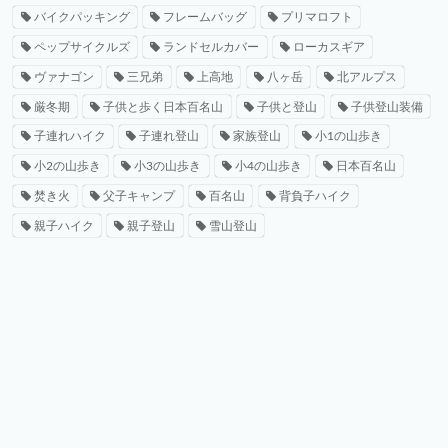
バイクパッキング
フレームバッグ
プリマロフト
ペップサイクルズ
ランドセルカバー
ローカスギア
ヴァナゴン
三兄弟
上高地
八ヶ岳
北アルプス
厳冬期
子供と歩く日本百名山
子供と登山
子供登山装備
子連れハイク
子連れ登山
家族登山
小1の山歩き
小2の山歩き
小3の山歩き
小4の山歩き
日本百名山
焚き火
父子キャンプ
百名山
背負子ハイク
親子ハイク
親子登山
雪山登山