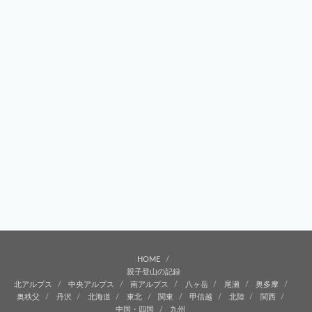
HOME
親子登山の記録
北アルプス
中央アルプス
南アルプス
八ヶ岳
尾瀬
奥多摩
奥秩父
丹沢
北海道
東北
関東
甲信越
北陸
関西
中国・四国
九州