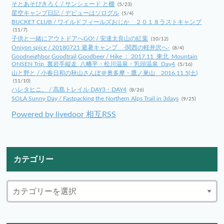
そとあそびきろく / サンシェード と棚
(5/23)
星空キャンプ日記 / デビューはソログル
(5/4)
BUCKET CLUB / ワイルドフィールズおじか ２０１８ラストキャンプ
(11/7)
子供と一緒にアウトドアへGO! / 安達太良山の紅葉
(10/12)
Oniyon spice / 20180721 避暑キャンプ -関西の軽井沢へ-
(8/4)
Goodneighbor,Goodtrail,Goodbeer / Hike ： 2017.11_東北_Mountain
ONSEN Trip_裏岩手縦走_八幡平・松川温泉・乳頭温泉_Day4
(5/16)
山と野と / 小春日和の秋山さんぽ＠奥多摩・鷹ノ巣山 2016.11.5(土)
(11/10)
ハレタヒニ。 / 高島トレイル DAY3・DAY4
(8/26)
SOLA Sunny Day / Fastpacking the Northern Alps Trail in 3days
(9/25)
Powered by livedoor 相互RSS
カテゴリー