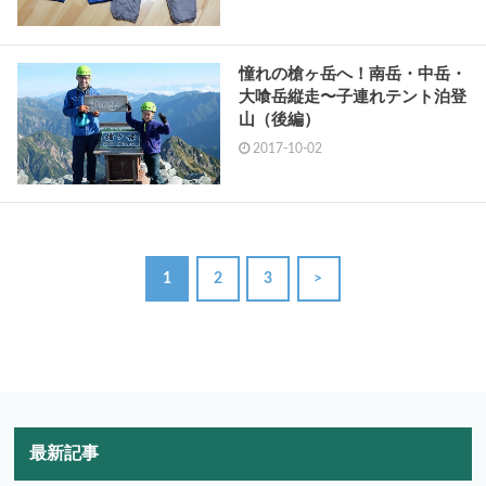
憧れの槍ヶ岳へ！南岳・中岳・
大喰岳縦走〜子連れテント泊登
山（後編）
2017-10-02
1
2
3
>
最新記事