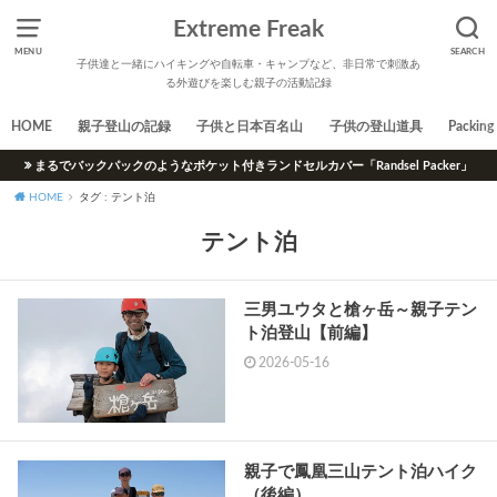
Extreme Freak
MENU
SEARCH
子供達と一緒にハイキングや自転車・キャンプなど、非日常で刺激あ
る外遊びを楽しむ親子の活動記録
HOME
親子登山の記録
子供と日本百名山
子供の登山道具
Packing 
まるでバックパックのようなポケット付きランドセルカバー「Randsel Packer」
HOME
タグ : テント泊
テント泊
三男ユウタと槍ヶ岳～親子テン
ト泊登山【前編】
2026-05-16
親子で鳳凰三山テント泊ハイク
（後編）