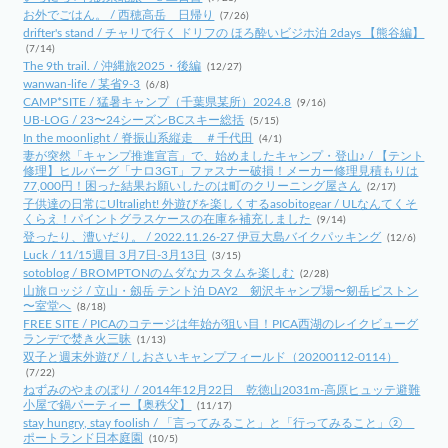
お外でごはん。 / 西穂高岳 日帰り
(7/26)
drifter's stand / チャリで行く ドリフの ほろ酔いビジホ泊 2days 【熊谷編】
(7/14)
The 9th trail. / 沖縄旅2025・後編
(12/27)
wanwan-life / 某省9-3
(6/8)
CAMP*SITE / 猛暑キャンプ（千葉県某所）2024.8
(9/16)
UB-LOG / 23〜24シーズンBCスキー総括
(5/15)
In the moonlight / 脊振山系縦走 ＃千代田
(4/1)
妻が突然「キャンプ推進宣言」で、始めましたキャンプ・登山♪ / 【テント
修理】ヒルバーグ「ナロ3GT」ファスナー破損！メーカー修理見積もりは
77,000円！困った結果お願いしたのは町のクリーニング屋さん
(2/17)
子供達の日常にUltralight! 外遊びを楽しくするasobitogear / ULなんてくそ
くらえ！パイントグラスケースの在庫を補充しました
(9/14)
登ったり、漕いだり。 / 2022.11.26-27 伊豆大島バイクパッキング
(12/6)
Luck / 11/15週目 3月7日-3月13日
(3/15)
sotoblog / BROMPTONのムダなカスタムを楽しむ
(2/28)
山旅ロッジ / 立山・劔岳 テント泊 DAY2 剱沢キャンプ場〜剱岳ピストン
〜室堂へ
(8/18)
FREE SITE / PICAのコテージは年始が狙い目！PICA西湖のレイクビューグ
ランデで焚き火三昧
(1/13)
双子と週末外遊び / しおさいキャンプフィールド（20200112-0114）
(7/22)
ねずみのやまのぼり / 2014年12月22日 乾徳山2031m-高原ヒュッテ避難
小屋で鍋パーティー【奥秩父】
(11/17)
stay hungry, stay foolish / 「言ってみること」と「行ってみること」②
ポートランド日本庭園
(10/5)