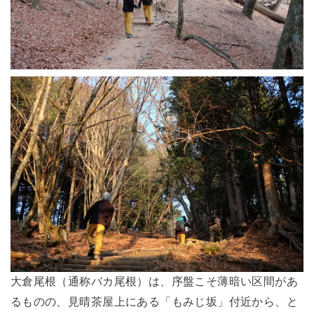
大倉尾根（通称バカ尾根）は、序盤こそ薄暗い区間があ
るものの、見晴茶屋上にある「もみじ坂」付近から、と