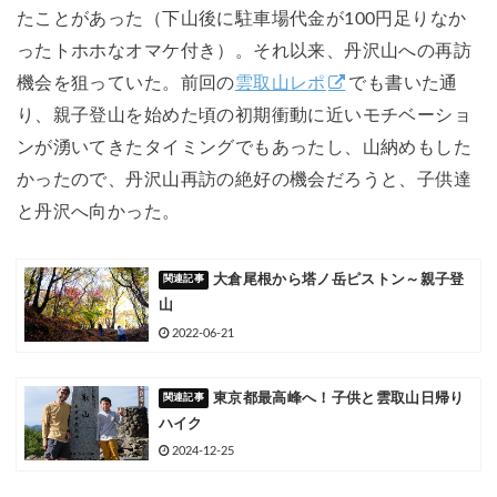
たことがあった（下山後に駐車場代金が100円足りなか
ったトホホなオマケ付き）。それ以来、丹沢山への再訪
機会を狙っていた。前回の
雲取山レポ
でも書いた通
り、親子登山を始めた頃の初期衝動に近いモチベーショ
ンが湧いてきたタイミングでもあったし、山納めもした
かったので、丹沢山再訪の絶好の機会だろうと、子供達
と丹沢へ向かった。
大倉尾根から塔ノ岳ピストン～親子登
山
2022-06-21
東京都最高峰へ！子供と雲取山日帰り
ハイク
2024-12-25