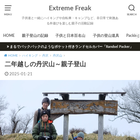
Extreme Freak
MENU
SEARCH
子供達と一緒にハイキングや自転車・キャンプなど、非日常で刺激あ
る外遊びを楽しむ親子の活動記録
HOME
親子登山の記録
子供と日本百名山
子供の登山道具
Packing 
まるでバックパックのようなポケット付きランドセルカバー「Randsel Packer」
HOME
ハイキング
丹沢
丹沢山
二年越しの丹沢山～親子登山
2025-01-21