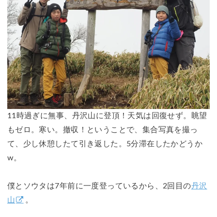
11時過ぎに無事、丹沢山に登頂！天気は回復せず。眺望
もゼロ。寒い。撤収！ということで、集合写真を撮っ
て、少し休憩したて引き返した。5分滞在したかどうか
w。
僕とソウタは7年前に一度登っているから、2回目の
丹沢
山
。