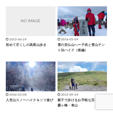
2015-06-29
2016-05-09
初めて尽くしの高尾山歩き
雪の至仏山へ〜子供と雪山テン
ト泊ハイク（後編）
2016-02-08
2015-09-24
入笠山スノーハイク＆ソリ遊び
親子で歩けるお手軽な百名山〜
霧ヶ峰・車山