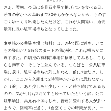
麦草ヒュッテ
さぁ、翌朝。今日は高見石小屋で揚げパンを食べる日。
茅野の家から麦草峠まで30分もかからないから、ものす
ごくゆっくり出発したんだけど、これが大間違い。過去
最高に長い駐車場待ちとなってしまった。
麦草峠の公共駐車場（無料）は、9時で既に満車。いつ
もの登山だと5時台スタートの我が家。これは明らかに
遅すぎた。白駒池の有料駐車場に移動してみるも、こち
らも満車で、そこそこ並んでいる。ならばと、公共駐車
場に戻り、駐車場待ちの列に加わる。前に1台だけ。し
かし、ここから入庫まで2時間半かかるとは思わなかっ
た（涙）。あと少しあと少し・・・と待ち続けてみるも
のの、気が付けば2時間半も経っていたという訳。公共
駐車場は、高見石小屋はじめ、普通に登山する人が多い
ようで、回転率は遅く、1台空くまでの時間が長い。一