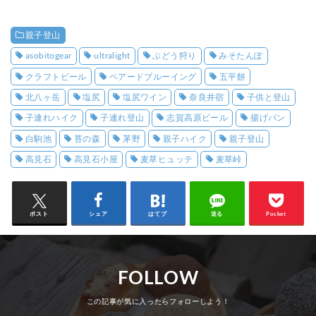
親子登山
asobitogear
ultralight
ぶどう狩り
みそたんぽ
クラフトビール
ベアードブルーイング
五平餅
北八ヶ岳
塩尻
塩尻ワイン
奈良井宿
子供と登山
子連れハイク
子連れ登山
志賀高原ビール
揚げパン
白駒池
苔の森
茅野
親子ハイク
親子登山
高見石
高見石小屋
麦草ヒュッテ
麦草峠
ポスト
シェア
はてブ
送る
Pocket
FOLLOW