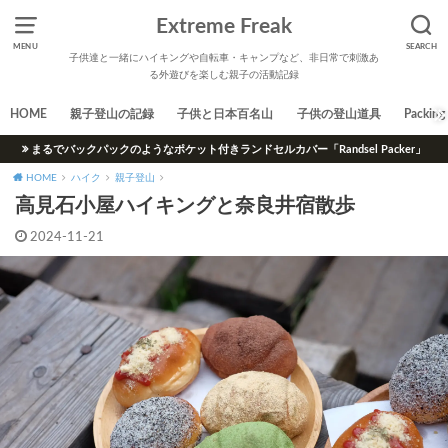
Extreme Freak
MENU
SEARCH
子供達と一緒にハイキングや自転車・キャンプなど、非日常で刺激あ
る外遊びを楽しむ親子の活動記録
HOME
親子登山の記録
子供と日本百名山
子供の登山道具
Packing 
まるでバックパックのようなポケット付きランドセルカバー「Randsel Packer」
HOME
ハイク
親子登山
高見石小屋ハイキングと奈良井宿散歩
2024-11-21