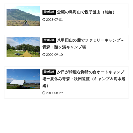
念願の鳥海山で親子登山（前編）
2023-07-01
八甲田山の麓でファミリーキャンプ～
青森・酸ヶ湯キャンプ場
2020-09-10
夕日が綺麗な御所の台オートキャンプ
場〜夏休み青森・秋田遠征（キャンプ＆海水浴
編）
2017-08-29