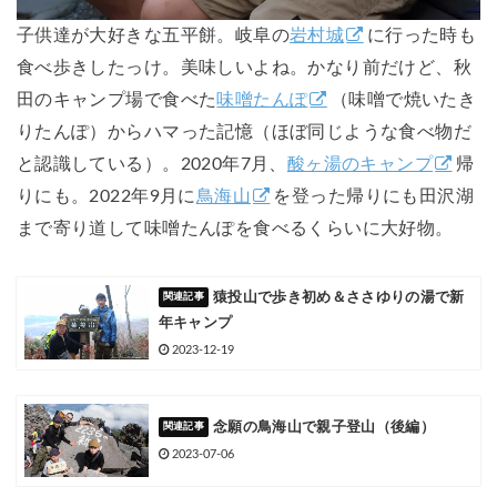
子供達が大好きな五平餅。岐阜の
岩村城
に行った時も
食べ歩きしたっけ。美味しいよね。かなり前だけど、秋
田のキャンプ場で食べた
味噌たんぽ
（味噌で焼いたき
りたんぽ）からハマった記憶（ほぼ同じような食べ物だ
と認識している）。2020年7月、
酸ヶ湯のキャンプ
帰
りにも。2022年9月に
鳥海山
を登った帰りにも田沢湖
まで寄り道して味噌たんぽを食べるくらいに大好物。
猿投山で歩き初め＆ささゆりの湯で新
年キャンプ
2023-12-19
念願の鳥海山で親子登山（後編）
2023-07-06