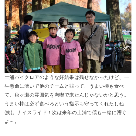
土浦バイクロアのような好結果は残せなかったけど、一
生懸命に漕いで他のチームと競って、うまい棒も食べ
て、秋ヶ瀬の雰囲気を満喫で来たんじゃないかと思う。
うまい棒は必ず食べろという指示も守ってくれたしね
(笑)。ナイスライド！次は来年の土浦で僕も一緒に漕ぐ
よ～。