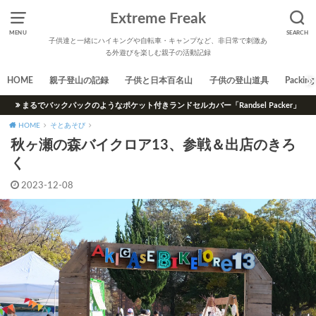
Extreme Freak
MENU
SEARCH
子供達と一緒にハイキングや自転車・キャンプなど、非日常で刺激あ
る外遊びを楽しむ親子の活動記録
HOME
親子登山の記録
子供と日本百名山
子供の登山道具
Packing 
まるでバックパックのようなポケット付きランドセルカバー「Randsel Packer」
HOME
そとあそび
秋ヶ瀬の森バイクロア13、参戦＆出店のきろ
く
2023-12-08