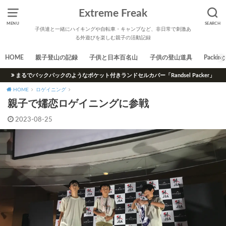
Extreme Freak
MENU
SEARCH
子供達と一緒にハイキングや自転車・キャンプなど、非日常で刺激あ
る外遊びを楽しむ親子の活動記録
HOME
親子登山の記録
子供と日本百名山
子供の登山道具
Packing 
まるでバックパックのようなポケット付きランドセルカバー「Randsel Packer」
HOME
ロゲイニング
親子で嬬恋ロゲイニングに参戦
2023-08-25