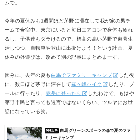
ムで。
今年の夏休みも1週間ほど茅野に滞在して我が家の男チ
ームで合宿中。東京にいると毎日エアコンで身体も疲れ
るし、子供達もダラけるので、標高の高い茅野で避暑生
活しつつ、自転車や登山に出掛けよう！という計画。夏
休みの外遊びは、改めて別の記事にまとめまーす。
因みに、去年の夏も
白馬でファミリーキャンプ
した後
に、数日ほど茅野に滞在して
霧ヶ峰ハイク
したり、プ
ールに行ったり、
赤岳に登ったり
したわけで、もはや
茅野市民と言っても過言ではないくらい、ツルヤにお世
話になっている笑。
白馬グリーンスポーツの森で夏のファ
ミリーキャンプ