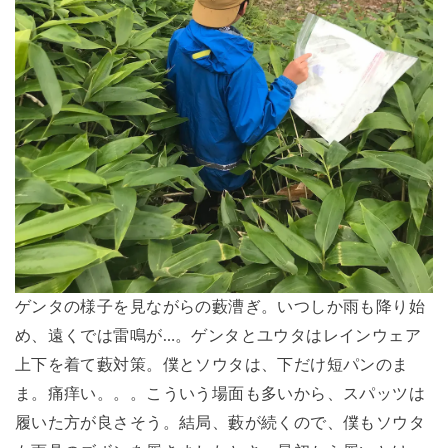
ゲンタの様子を見ながらの藪漕ぎ。いつしか雨も降り始
め、遠くでは雷鳴が…。ゲンタとユウタはレインウェア
上下を着て藪対策。僕とソウタは、下だけ短パンのま
ま。痛痒い。。。こういう場面も多いから、スパッツは
履いた方が良さそう。結局、藪が続くので、僕もソウタ