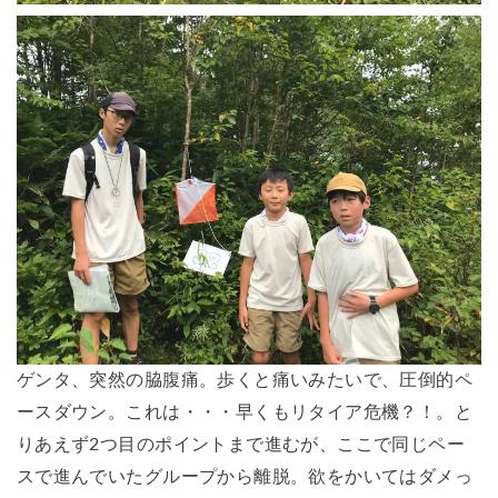
ゲンタ、突然の脇腹痛。歩くと痛いみたいで、圧倒的ペ
ースダウン。これは・・・早くもリタイア危機？！。と
りあえず2つ目のポイントまで進むが、ここで同じペー
スで進んでいたグループから離脱。欲をかいてはダメっ