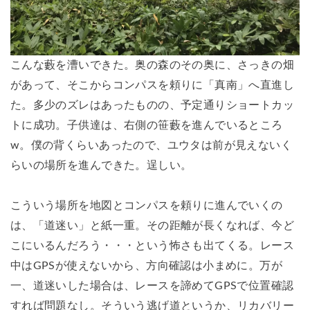
こんな藪を漕いできた。奥の森のその奥に、さっきの畑
があって、そこからコンパスを頼りに「真南」へ直進し
た。多少のズレはあったものの、予定通りショートカッ
トに成功。子供達は、右側の笹藪を進んでいるところ
w。僕の背くらいあったので、ユウタは前が見えないく
らいの場所を進んできた。逞しい。
こういう場所を地図とコンパスを頼りに進んでいくの
は、「道迷い」と紙一重。その距離が長くなれば、今ど
こにいるんだろう・・・という怖さも出てくる。レース
中はGPSが使えないから、方向確認は小まめに。万が
一、道迷いした場合は、レースを諦めてGPSで位置確認
すれば問題なし。そういう逃げ道というか、リカバリー