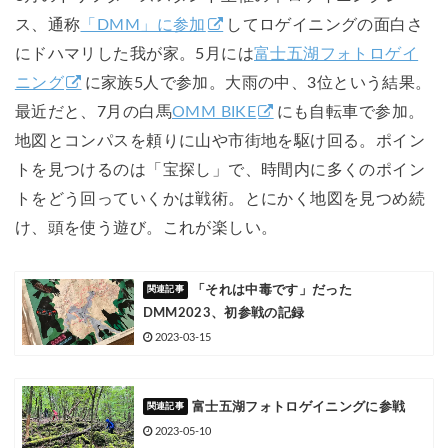
ス、通称
「DMM」に参加
してロゲイニングの面白さ
にドハマリした我が家。5月には
富士五湖フォトロゲイ
ニング
に家族5人で参加。大雨の中、3位という結果。
最近だと、7月の白馬
OMM BIKE
にも自転車で参加。
地図とコンパスを頼りに山や市街地を駆け回る。ポイン
トを見つけるのは「宝探し」で、時間内に多くのポイン
トをどう回っていくかは戦術。とにかく地図を見つめ続
け、頭を使う遊び。これが楽しい。
「それは中毒です」だった
DMM2023、初参戦の記録
2023-03-15
富士五湖フォトロゲイニングに参戦
2023-05-10