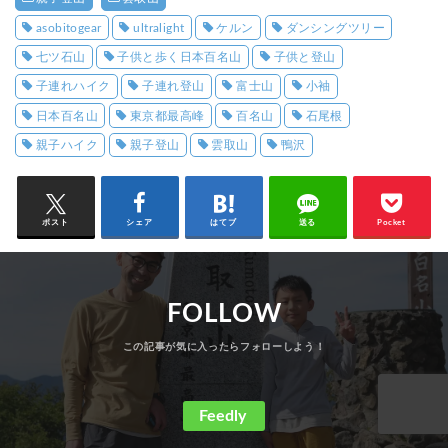
asobitogear
ultralight
ケルン
ダンシングツリー
七ツ石山
子供と歩く日本百名山
子供と登山
子連れハイク
子連れ登山
富士山
小袖
日本百名山
東京都最高峰
百名山
石尾根
親子ハイク
親子登山
雲取山
鴨沢
ポスト
シェア
はてブ
送る
Pocket
FOLLOW
Feedly