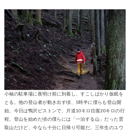
小袖の駐車場に夜明け前に到着し、すこしばかり仮眠を
とる。他の登山者が動き出す頃、5時半に僕らも登山開
始。今日は鴨沢ピストンで、片道10キロ往復20キロの行
程。登山を始めた頃の僕らには「一泊する山」だった雲
取山だけど、今なら十分に日帰り可能だ。三年生のユウ