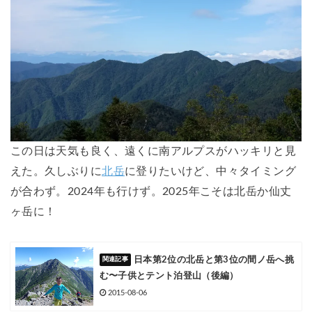
この日は天気も良く、遠くに南アルプスがハッキリと見
えた。久しぶりに
北岳
に登りたいけど、中々タイミング
が合わず。2024年も行けず。2025年こそは北岳か仙丈
ヶ岳に！
日本第2位の北岳と第3位の間ノ岳へ挑
む〜子供とテント泊登山（後編）
2015-08-06