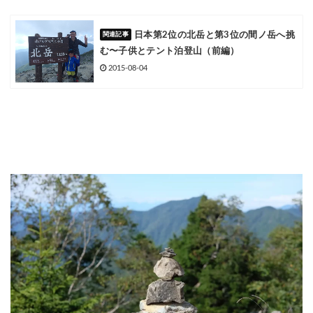
日本第2位の北岳と第3位の間ノ岳へ挑
む〜子供とテント泊登山（前編）
2015-08-04