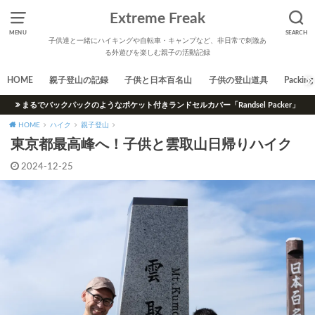
Extreme Freak
MENU
SEARCH
子供達と一緒にハイキングや自転車・キャンプなど、非日常で刺激あ
る外遊びを楽しむ親子の活動記録
HOME
親子登山の記録
子供と日本百名山
子供の登山道具
Packing 
まるでバックパックのようなポケット付きランドセルカバー「Randsel Packer」
HOME
ハイク
親子登山
東京都最高峰へ！子供と雲取山日帰りハイク
2024-12-25