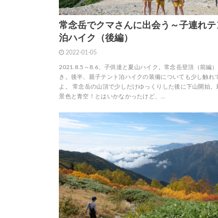
常念岳でクマさんに出会う～子連れテ
泊ハイク（後編）
2022-01-05
2021.8.5～8.6、子供達と夏山ハイク。常念岳登頂（前編
き。後半、親子テント泊ハイクの装備についても少し触れ
よ。 常念岳の山頂で少しだけゆっくりした後に下山開始。
景色と青空！とはいかなかったけど、…