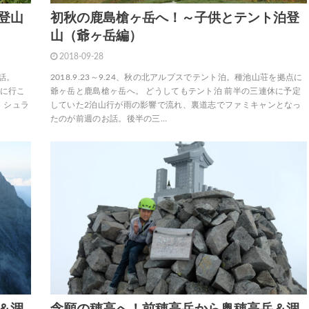
登山
初秋の鹿島槍ヶ岳へ！～子供とテント泊登
山（爺ヶ岳編）
2018-09-28
お話。
2018.9.23～9.24、秋の北アルプスでテント泊。種池山荘を拠点に
岳に行こ
爺ヶ岳と鹿島槍ヶ岳へ。 どうしてもテント泊 前半の三連休に予定
、シュラ
していた2泊山行が雨の影響で流れ、裏道志でファミキャンとなっ
たのが前週のお話。後半の三…