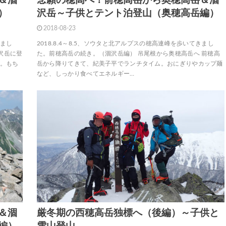
＆涸
念願の穂高へ！前穂高岳から奥穂高岳＆涸
）
沢岳～子供とテント泊登山（奥穂高岳編）
2018-08-23
きまし
2018.8.4～8.5、ソウタと北アルプスの穂高連峰を歩いてきまし
沢岳に登
た。前穂高岳の続き。（涸沢岳編） 吊尾根から奥穂高岳へ 前穂高
い。もち
岳から降りてきて、紀美子平でランチタイム。おにぎりやカップ麺
など、しっかり食べてエネルギー…
＆涸
厳冬期の西穂高岳独標へ（後編）～子供と