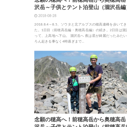
念願の穂高へ！前穂高岳から奥穂高岳
沢岳～子供とテント泊登山（涸沢岳編
2018-08-28
2018.8.4～8.5、ソウタと北アルプスの穂高連峰を歩いて
た。1日目（前穂高岳編・奥穂高岳編）の続き。2日目は涸
って、上高地へ下山。 涸沢岳へ 夜は星が綺麗だったみた
ろん起きる事なく4時過ぎまで…
念願の穂高へ！前穂高岳から奥穂高岳