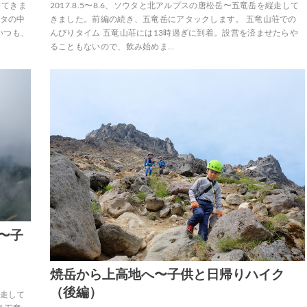
ってきま
2017.8.5〜8.6、ソウタと北アルプスの唐松岳〜五竜岳を縦走して
ウタの中
きました。前編の続き、五竜岳にアタックします。 五竜山荘での
いつも、
んびりタイム 五竜山荘には13時過ぎに到着。設営を済ませたらや
ることもないので、飲み始めま…
〜子
焼岳から上高地へ〜子供と日帰りハイク
（後編）
縦走して