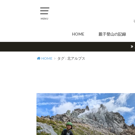
MENU
HOME
親子登山の記録
北アルプス
中央アルプス
南アルプス
八ヶ岳
尾瀬
奥多摩
奥秩父
丹沢
北海道
東北
関東
甲信越
北陸
関西
中国・四国
九州
HOME
タグ : 北アルプス