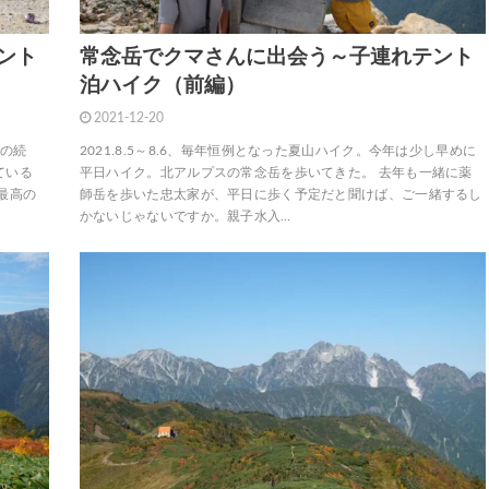
ント
常念岳でクマさんに出会う～子連れテント
泊ハイク（前編）
2021-12-20
）の続
2021.8.5～8.6、毎年恒例となった夏山ハイク。今年は少し早めに
ている
平日ハイク。北アルプスの常念岳を歩いてきた。 去年も一緒に薬
最高の
師岳を歩いた忠太家が、平日に歩く予定だと聞けば、ご一緒するし
かないじゃないですか。親子水入…