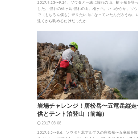
2017.9.23〜9.24、ソウタと一緒に憧れの山、槍ヶ岳を登
した。 憧れの槍ヶ岳 憧れの山、槍ヶ岳。いつからか、ソ
で（もちろん僕も）登りたい山になっていたんだろうね。
遠くから眺めるだけだったか…
岩場チャレンジ！唐松岳〜五竜岳縦走
供とテント泊登山（前編）
2017-08-08
2017.8.5〜8.6、ソウタと北アルプスの唐松岳〜五竜岳を