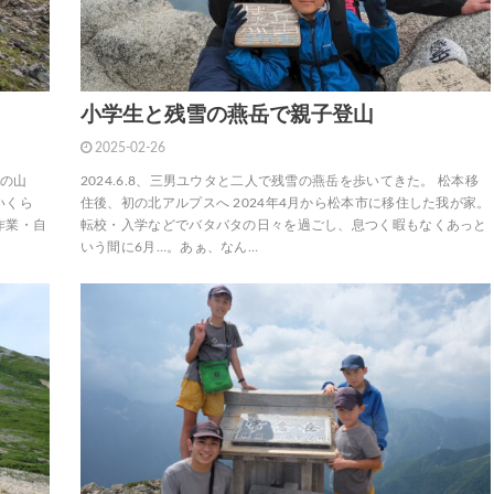
小学生と残雪の燕岳で親子登山
2025-02-26
この山
2024.6.8、三男ユウタと二人で残雪の燕岳を歩いてきた。 松本移
いくら
住後、初の北アルプスへ 2024年4月から松本市に移住した我が家。
作業・自
転校・入学などでバタバタの日々を過ごし、息つく暇もなくあっと
いう間に6月…。あぁ、なん…