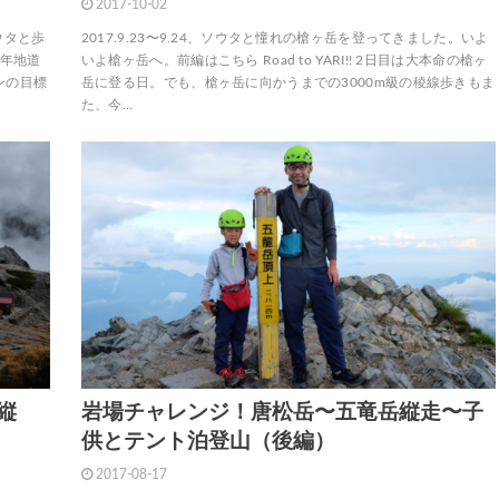
2017-10-02
ウタと歩
2017.9.23〜9.24、ソウタと憧れの槍ヶ岳を登ってきました。いよ
毎年地道
いよ槍ヶ岳へ。前編はこちら Road to YARI!! 2日目は大本命の槍ヶ
ンの目標
岳に登る日。でも、槍ヶ岳に向かうまでの3000m級の稜線歩きもま
た、今…
縦
岩場チャレンジ！唐松岳〜五竜岳縦走〜子
供とテント泊登山（後編）
2017-08-17