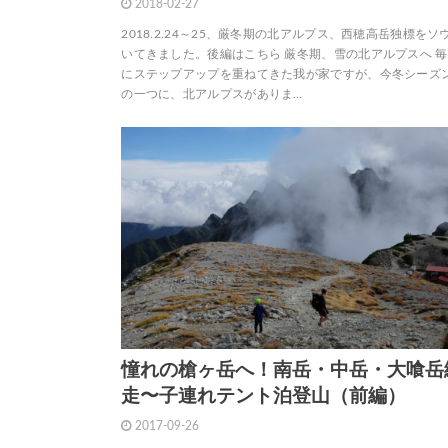
2018-02-27
2018.2.24～25、厳冬期の北アルプス、西穂高岳独標をソ
いてきました。後編はこちら 厳冬期、雪の北アルプスへ 
にステップアップを重ねてきた我が家ですが、今冬シーズ
の一つに、北アルプスがありま…
憧れの槍ヶ岳へ！南岳・中岳・大喰岳
走〜子連れテント泊登山（前編）
2017-09-26