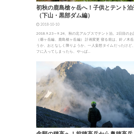
初秋の鹿島槍ヶ岳へ！子供とテント泊
（下山・黒部ダム編）
2018-10-10
2018.9.23～9.24、秋の北アルプスでテント泊。2日目の
（爺ヶ岳編、鹿島槍ヶ岳編） 計画変更 寝る前は、針ノ木
うか、おとなしく降りようか、一人妄想タイムだったけど
フに入ってしまったら、やっぱ…