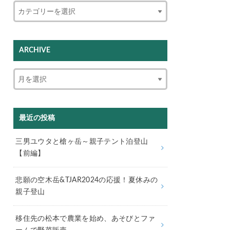
ARCHIVE
最近の投稿
三男ユウタと槍ヶ岳～親子テント泊登山
【前編】
悲願の空木岳&TJAR2024の応援！夏休みの
親子登山
移住先の松本で農業を始め、あそびとファ