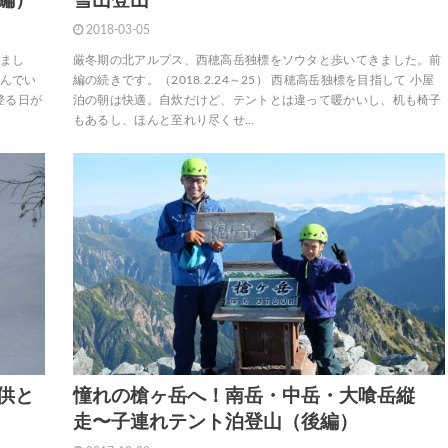
編）
雪山登山
2018-03-05
きまし
厳冬期の北アルプス、西穂高岳独標をソウタと歩いてきました。前
運んでい
編の続きです。（2018.2.24～25） 西穂高岳独標を目指して 小屋
登る日が
泊の朝は快適。自炊だけど、テントとは違って暖かいし、机も椅子
もあるし、ほんと至れり尽くせ…
供と
憧れの槍ヶ岳へ！南岳・中岳・大喰岳縦
走〜子連れテント泊登山（後編）