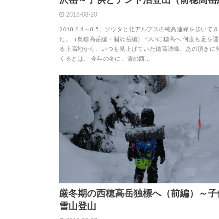
沢岳～子供とテント泊登山（前穂高岳
2018-08-20
2018.8.4～8.5、ソウタと北アルプスの穂高連峰を歩いて
た。（奥穂高岳編・涸沢岳編） ついに穂高へ 何度も足を
る上高地から、いつも見上げていた穂高連峰。あの頂きに
くるとは。 今年の冬に、雪の西…
厳冬期の西穂高岳独標へ（前編）～子
雪山登山