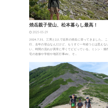
焼岳親子登山、松本暮らし最高！
2025-05-29
2024.7.31、三男と2人で近所の焼岳に登ってきました。 
行、去年の登山なんだけど、もうすぐ一年経つとは思えな
い、時間の流れが異常に早くてビビっている。ミシン・畑
宅の改修や学校や地区行事etc、そ…