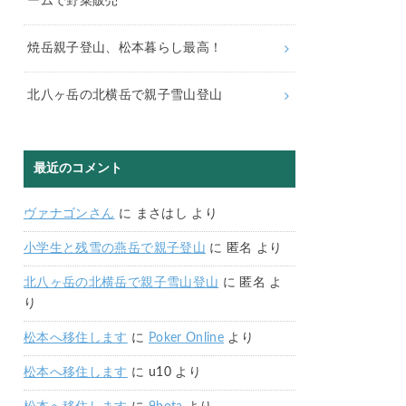
ームで野菜販売
焼岳親子登山、松本暮らし最高！
北八ヶ岳の北横岳で親子雪山登山
最近のコメント
ヴァナゴンさん
に
まさはし
より
小学生と残雪の燕岳で親子登山
に
匿名
より
北八ヶ岳の北横岳で親子雪山登山
に
匿名
よ
り
松本へ移住します
に
Poker Online
より
松本へ移住します
に
u10
より