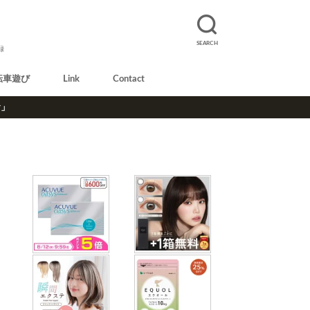
SEARCH
録
転車遊び
Link
Contact
r」