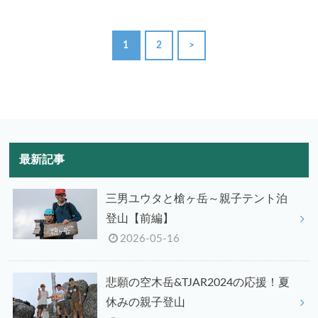
1
2
>
最新記事
三男ユウタと槍ヶ岳～親子テント泊
登山【前編】
2026-05-16
悲願の空木岳&TJAR2024の応援！夏
休みの親子登山