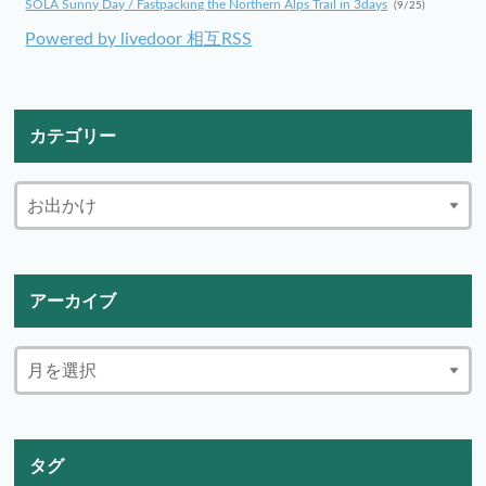
SOLA Sunny Day / Fastpacking the Northern Alps Trail in 3days
(9/25)
Powered by livedoor 相互RSS
カテゴリー
アーカイブ
タグ