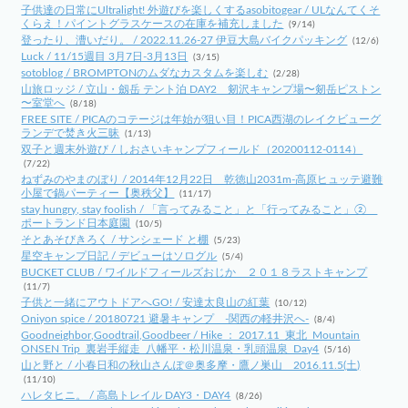
子供達の日常にUltralight! 外遊びを楽しくするasobitogear / ULなんてくそ
くらえ！パイントグラスケースの在庫を補充しました
(9/14)
登ったり、漕いだり。 / 2022.11.26-27 伊豆大島バイクパッキング
(12/6)
Luck / 11/15週目 3月7日-3月13日
(3/15)
sotoblog / BROMPTONのムダなカスタムを楽しむ
(2/28)
山旅ロッジ / 立山・劔岳 テント泊 DAY2 剱沢キャンプ場〜剱岳ピストン
〜室堂へ
(8/18)
FREE SITE / PICAのコテージは年始が狙い目！PICA西湖のレイクビューグ
ランデで焚き火三昧
(1/13)
双子と週末外遊び / しおさいキャンプフィールド（20200112-0114）
(7/22)
ねずみのやまのぼり / 2014年12月22日 乾徳山2031m-高原ヒュッテ避難
小屋で鍋パーティー【奥秩父】
(11/17)
stay hungry, stay foolish / 「言ってみること」と「行ってみること」②
ポートランド日本庭園
(10/5)
そとあそびきろく / サンシェード と棚
(5/23)
星空キャンプ日記 / デビューはソログル
(5/4)
BUCKET CLUB / ワイルドフィールズおじか ２０１８ラストキャンプ
(11/7)
子供と一緒にアウトドアへGO! / 安達太良山の紅葉
(10/12)
Oniyon spice / 20180721 避暑キャンプ -関西の軽井沢へ-
(8/4)
Goodneighbor,Goodtrail,Goodbeer / Hike ： 2017.11_東北_Mountain
ONSEN Trip_裏岩手縦走_八幡平・松川温泉・乳頭温泉_Day4
(5/16)
山と野と / 小春日和の秋山さんぽ＠奥多摩・鷹ノ巣山 2016.11.5(土)
(11/10)
ハレタヒニ。 / 高島トレイル DAY3・DAY4
(8/26)