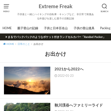
Extreme Freak
MENU
SEARCH
子供達と一緒にハイキングや自転車・キャンプなど、非日常で刺激あ
る外遊びを楽しむ親子の活動記録
HOME
親子登山の記録
子供と日本百名山
子供の登山道具
Packing 
まるでバックパックのようなポケット付きランドセルカバー「Randsel Packer」
HOME
日常のこと
お出かけ
お出かけ
2021から2022へ
2022-01-23
秋川渓谷へファミリーライド