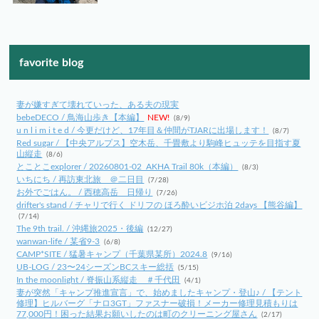
favorite blog
妻が嫌すぎて壊れていった、ある夫の現実
bebeDECO / 鳥海山歩き【本編】
NEW!
(8/9)
u n l i m i t e d / 今更だけど、17年目＆仲間がTJARに出場します！
(8/7)
Red sugar / 【中央アルプス】空木岳、千畳敷より駒峰ヒュッテを目指す夏
山縦走
(8/6)
とことこexplorer / 20260801-02_AKHA Trail 80k（本編）
(8/3)
いちにち / 再訪東北旅 ＠二日目
(7/28)
お外でごはん。 / 西穂高岳 日帰り
(7/26)
drifter's stand / チャリで行く ドリフの ほろ酔いビジホ泊 2days 【熊谷編】
(7/14)
The 9th trail. / 沖縄旅2025・後編
(12/27)
wanwan-life / 某省9-3
(6/8)
CAMP*SITE / 猛暑キャンプ（千葉県某所）2024.8
(9/16)
UB-LOG / 23〜24シーズンBCスキー総括
(5/15)
In the moonlight / 脊振山系縦走 ＃千代田
(4/1)
妻が突然「キャンプ推進宣言」で、始めましたキャンプ・登山♪ / 【テント
修理】ヒルバーグ「ナロ3GT」ファスナー破損！メーカー修理見積もりは
77,000円！困った結果お願いしたのは町のクリーニング屋さん
(2/17)