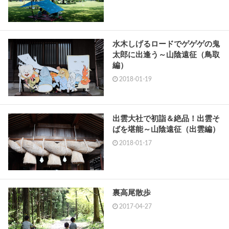
水木しげるロードでゲゲゲの鬼
太郎に出逢う～山陰遠征（鳥取
編）
2018-01-19
出雲大社で初詣＆絶品！出雲そ
ばを堪能～山陰遠征（出雲編）
2018-01-17
裏高尾散歩
2017-04-27