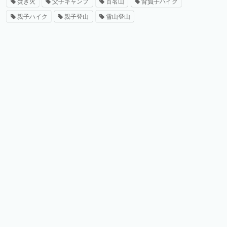
焚き火
父子キャンプ
百名山
背負子ハイク
親子ハイク
親子登山
雪山登山