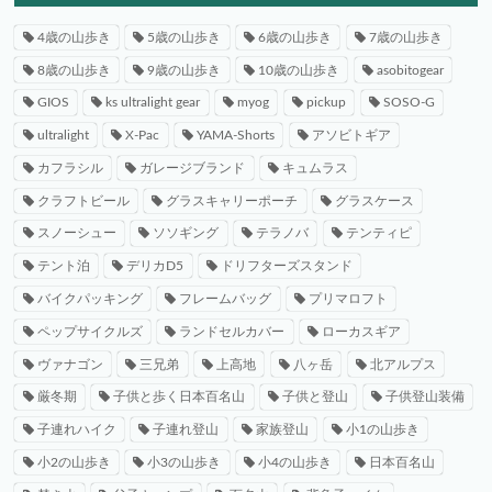
4歳の山歩き
5歳の山歩き
6歳の山歩き
7歳の山歩き
8歳の山歩き
9歳の山歩き
10歳の山歩き
asobitogear
GIOS
ks ultralight gear
myog
pickup
SOSO-G
ultralight
X-Pac
YAMA-Shorts
アソビトギア
カフラシル
ガレージブランド
キュムラス
クラフトビール
グラスキャリーポーチ
グラスケース
スノーシュー
ソソギング
テラノバ
テンティピ
テント泊
デリカD5
ドリフターズスタンド
バイクパッキング
フレームバッグ
プリマロフト
ペップサイクルズ
ランドセルカバー
ローカスギア
ヴァナゴン
三兄弟
上高地
八ヶ岳
北アルプス
厳冬期
子供と歩く日本百名山
子供と登山
子供登山装備
子連れハイク
子連れ登山
家族登山
小1の山歩き
小2の山歩き
小3の山歩き
小4の山歩き
日本百名山