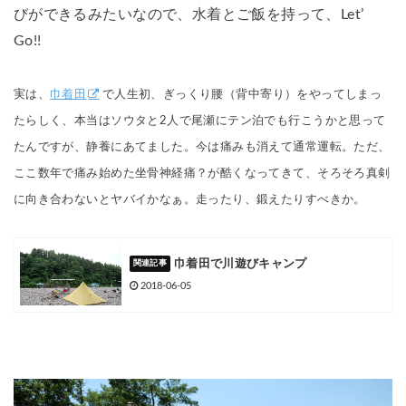
びができるみたいなので、水着とご飯を持って、Let’
Go!!
実は、
巾着田
で人生初、ぎっくり腰（背中寄り）をやってしまっ
たらしく、本当はソウタと2人で尾瀬にテン泊でも行こうかと思って
たんですが、静養にあてました。今は痛みも消えて通常運転。ただ、
ここ数年で痛み始めた坐骨神経痛？が酷くなってきて、そろそろ真剣
に向き合わないとヤバイかなぁ。走ったり、鍛えたりすべきか。
巾着田で川遊びキャンプ
2018-06-05