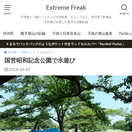
Extreme Freak
MENU
SEARCH
子供達と一緒にハイキングや自転車・キャンプなど、非日常で刺激あ
る外遊びを楽しむ親子の活動記録
HOME
親子登山の記録
子供と日本百名山
子供の登山道具
Packing 
まるでバックパックのようなポケット付きランドセルカバー「Randsel Packer」
HOME
日常のこと
お出かけ
国営昭和記念公園で水遊び
2018-06-07