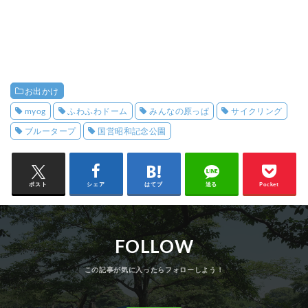
お出かけ
myog
ふわふわドーム
みんなの原っぱ
サイクリング
ブルータープ
国営昭和記念公園
ポスト
シェア
はてブ
送る
Pocket
FOLLOW