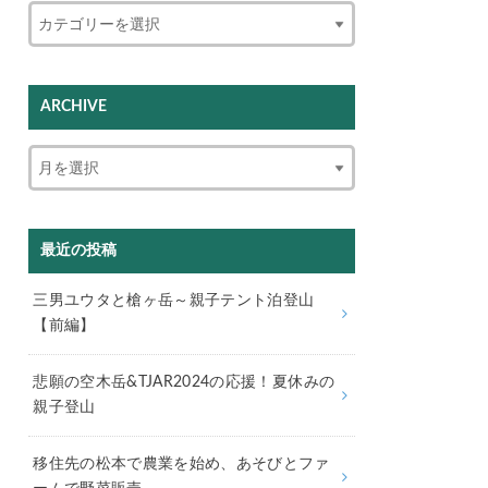
ARCHIVE
最近の投稿
三男ユウタと槍ヶ岳～親子テント泊登山
【前編】
悲願の空木岳&TJAR2024の応援！夏休みの
親子登山
移住先の松本で農業を始め、あそびとファ