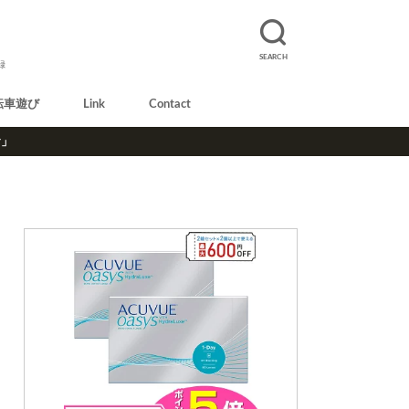
SEARCH
録
転車遊び
Link
Contact
r」