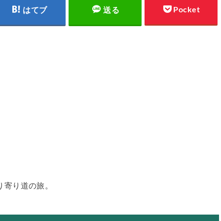
Pocket
はてブ
送る
らり寄り道の旅。