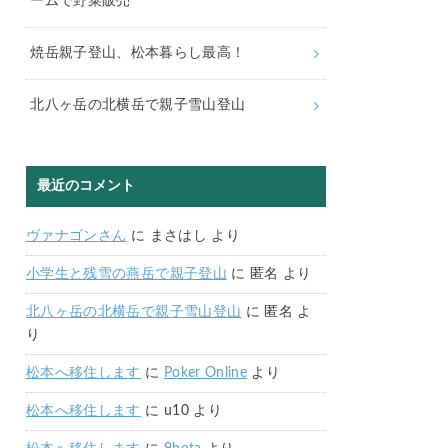
ームで野菜販売
焼岳親子登山、松本暮らし最高！
北八ヶ岳の北横岳で親子雪山登山
最近のコメント
ヴァナゴンさん
に
まさはし
より
小学生と残雪の燕岳で親子登山
に
匿名
より
北八ヶ岳の北横岳で親子雪山登山
に
匿名
よ
り
松本へ移住します
に
Poker Online
より
松本へ移住します
に
u10
より