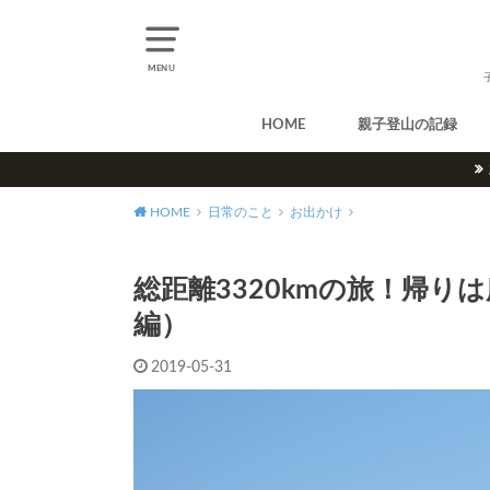
MENU
HOME
親子登山の記録
北アルプス
中央アルプス
南アルプス
八ヶ岳
尾瀬
奥多摩
奥秩父
丹沢
北海道
東北
関東
甲信越
北陸
関西
中国・四国
九州
HOME
日常のこと
お出かけ
総距離3320kmの旅！帰
編）
2019-05-31