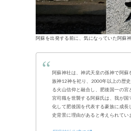
阿蘇を出発する前に、気になっていた阿蘇
阿蘇神社は、神武天皇の孫神で阿蘇
族神12神を祀り、2000年以上の
る火山信仰と融合し、肥後国一の宮
宮司職を世襲する阿蘇氏は、我が国
化して肥後国を代表する豪族に成長
史背景に理由があると考えられてい