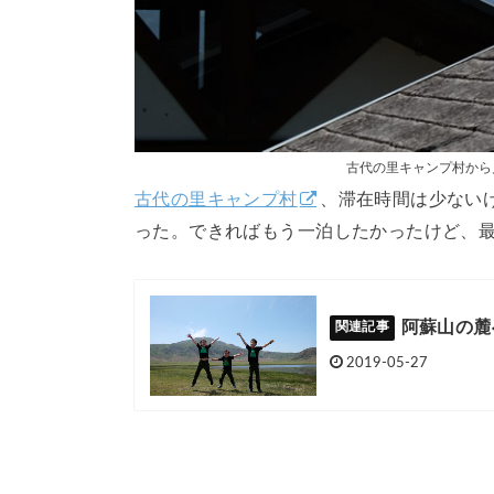
古代の里キャンプ村から
古代の里キャンプ村
、滞在時間は少ない
った。できればもう一泊したかったけど、
阿蘇山の麓
2019-05-27