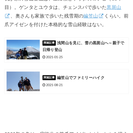
目）。ゲンタとユウタは、チェンスパで歩いた
黒斑山
、奥さんも家族で歩いた残雪期の
編笠山
くらい。前
爪アイゼンを付けた本格的な雪山経験はない。
浅間山を見に、雪の黒斑山へ～親子で
日帰り登山
2021-01-25
編笠山でファミリーハイク
2021-08-21