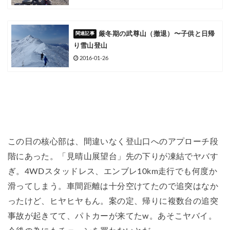
厳冬期の武尊山（撤退）〜子供と日帰
り雪山登山
2016-01-26
この日の核心部は、間違いなく登山口へのアプローチ段
階にあった。「見晴山展望台」先の下りが凍結でヤバす
ぎ。4WDスタッドレス、エンブレ10km走行でも何度か
滑ってしまう。車間距離は十分空けてたので追突はなか
ったけど、ヒヤヒヤもん。案の定、帰りに複数台の追突
事故が起きてて、パトカーが来てたw。あそこヤバイ。