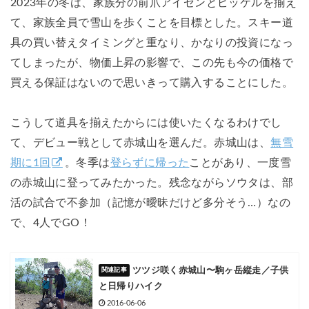
2023年の冬は、家族分の前爪アイゼンとピッケルを揃え
て、家族全員で雪山を歩くことを目標とした。スキー道
具の買い替えタイミングと重なり、かなりの投資になっ
てしまったが、物価上昇の影響で、この先も今の価格で
買える保証はないので思いきって購入することにした。
こうして道具を揃えたからには使いたくなるわけでし
て、デビュー戦として赤城山を選んだ。赤城山は、
無雪
期に1回
。冬季は
登らずに帰った
ことがあり、一度雪
の赤城山に登ってみたかった。残念ながらソウタは、部
活の試合で不参加（記憶が曖昧だけど多分そう…）なの
で、4人でGO！
ツツジ咲く赤城山〜駒ヶ岳縦走／子供
と日帰りハイク
2016-06-06