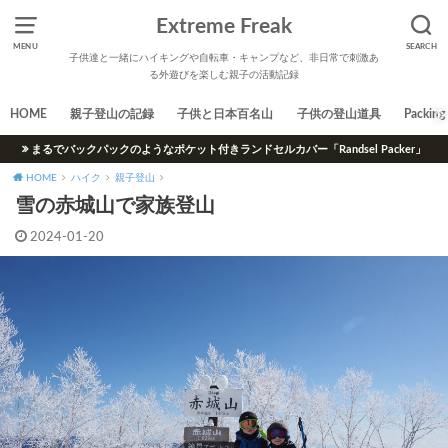
Extreme Freak
MENU
SEARCH
子供達と一緒にハイキングや自転車・キャンプなど、非日常で刺激あ
る外遊びを楽しむ親子の活動記録
HOME
親子登山の記録
子供と日本百名山
子供の登山道具
Packing 
まるでバックパックのようなポケット付きランドセルカバー「Randsel Packer」
HOME
ハイク
親子登山
雪の赤城山で家族登山
2024-01-20