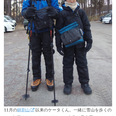
11月の
鍋割山
以来のケータくん。一緒に雪山を歩くの