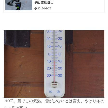
供と雪山登山
2018-02-27
-10℃。麓でこの気温。雪が少ないとは言え、やはり冬の
八ヶ岳は寒い。