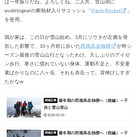
は一年振りだね。よろしくね。二人共、雪山用に
asobitogearの断熱材入りサコッシュ「
Oasis Pocket
」
を使用。
我が家は、この日が雪山始め。3月にソウタが左腕を骨
折した影響で、10ヶ月前に歩いた
西穂高岳独標
が昨シ
ーズン最後の雪山山行となったわけ。久しぶりのアイゼ
ン歩行、寒さに慣れていない身体、運動不足と、不安要
素ばかりなのに八ヶ岳、それも赤岳って。背伸びしすぎ
たかなw
厳冬期の西穂高岳独標へ（後編）～子
供と雪山登山
2018-03-05
厳冬期の西穂高岳独標へ（前編）～子