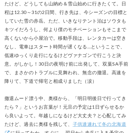
たけど、どうしても山納め＆雪山始めに行きたくて。日
程は12.30～31の2日間、行き先は、今シーズンの目標と
していた雪の赤岳。ただ、いきなりテント泊はソウタも
キツイだろうし、何より僕のモチベーションもそこまで
高くないから小屋泊で。移動手段は、レンタカーは空き
なし、電車はスタート時間が遅くなる…ということで、
低速ゆっくり走行になるけどヴァナゴンで行こうと決
意。がしかし！30日の夜明け前に出発して、双葉SA手前
で、まさかのトラブルに見舞われ、無念の撤退。高速を
降りて、下道で帰宅と相成りました（涙）
撤退ムード漂う中、奥様から、「明日明後日で行ってき
たら？」というお言葉が！元旦の予定は1日ずらせるか
ら良いよって。年越しになるけど大丈夫？と心配してみ
たけど、過去に奥様を残して、
子供達連れて冬の北海道