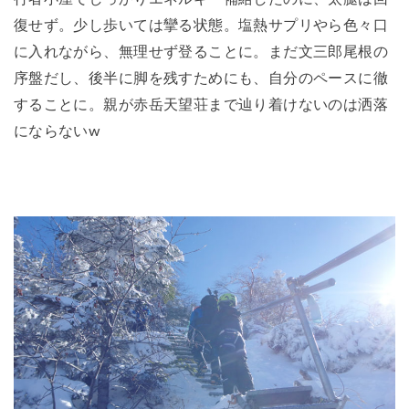
復せず。少し歩いては攣る状態。塩熱サプリやら色々口
に入れながら、無理せず登ることに。まだ文三郎尾根の
序盤だし、後半に脚を残すためにも、自分のペースに徹
することに。親が赤岳天望荘まで辿り着けないのは洒落
にならないw