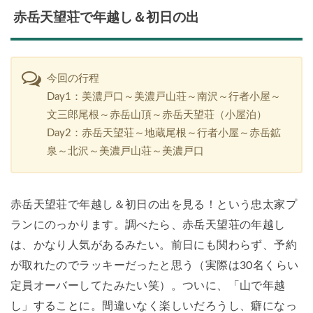
赤岳天望荘で年越し＆初日の出
今回の行程
Day1：美濃戸口～美濃戸山荘～南沢～行者小屋～
文三郎尾根～赤岳山頂～赤岳天望荘（小屋泊）
Day2：赤岳天望荘～地蔵尾根～行者小屋～赤岳鉱
泉～北沢～美濃戸山荘～美濃戸口
赤岳天望荘で年越し＆初日の出を見る！という忠太家プ
ランにのっかります。調べたら、赤岳天望荘の年越し
は、かなり人気があるみたい。前日にも関わらず、予約
が取れたのでラッキーだったと思う（実際は30名くらい
定員オーバーしてたみたい笑）。ついに、「山で年越
し」することに。間違いなく楽しいだろうし、癖になっ