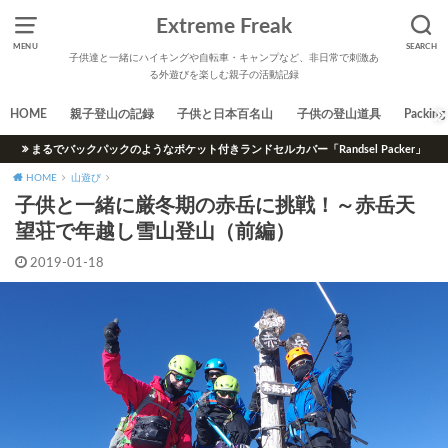
Extreme Freak
MENU
SEARCH
子供達と一緒にハイキングや自転車・キャンプなど、非日常で刺激あ
る外遊びを楽しむ親子の活動記録
HOME
親子登山の記録
子供と日本百名山
子供の登山道具
Packing 
まるでバックパックのようなポケット付きランドセルカバー「Randsel Packer」
HOME
山遊び
子供と一緒に厳冬期の赤岳に挑戦！～赤岳天
望荘で年越し雪山登山（前編）
2019-01-18