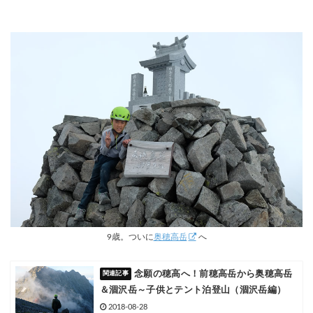
9歳。ついに
奥穂高岳
へ
念願の穂高へ！前穂高岳から奥穂高岳
＆涸沢岳～子供とテント泊登山（涸沢岳編）
2018-08-28