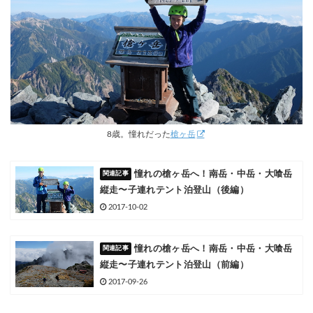
8歳。憧れだった
槍ヶ岳
憧れの槍ヶ岳へ！南岳・中岳・大喰岳
縦走〜子連れテント泊登山（後編）
2017-10-02
憧れの槍ヶ岳へ！南岳・中岳・大喰岳
縦走〜子連れテント泊登山（前編）
2017-09-26