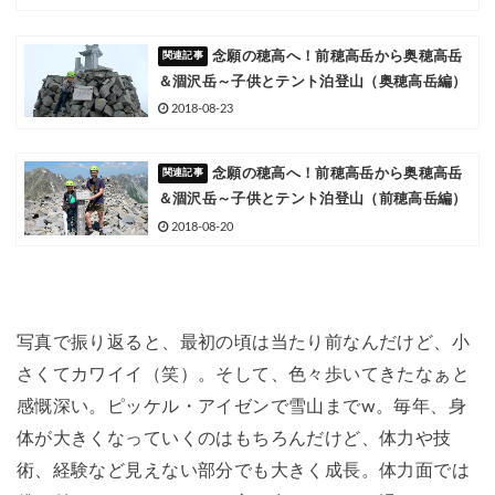
念願の穂高へ！前穂高岳から奥穂高岳
＆涸沢岳～子供とテント泊登山（奥穂高岳編）
2018-08-23
念願の穂高へ！前穂高岳から奥穂高岳
＆涸沢岳～子供とテント泊登山（前穂高岳編）
2018-08-20
写真で振り返ると、最初の頃は当たり前なんだけど、小
さくてカワイイ（笑）。そして、色々歩いてきたなぁと
感慨深い。ピッケル・アイゼンで雪山までw。毎年、身
体が大きくなっていくのはもちろんだけど、体力や技
術、経験など見えない部分でも大きく成長。体力面では