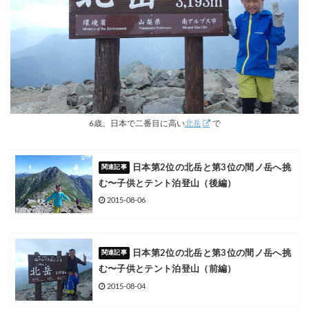
6歳。日本で二番目に高い
北岳
で
日本第2位の北岳と第3位の間ノ岳へ挑
む〜子供とテント泊登山（後編）
2015-08-06
日本第2位の北岳と第3位の間ノ岳へ挑
む〜子供とテント泊登山（前編）
2015-08-04