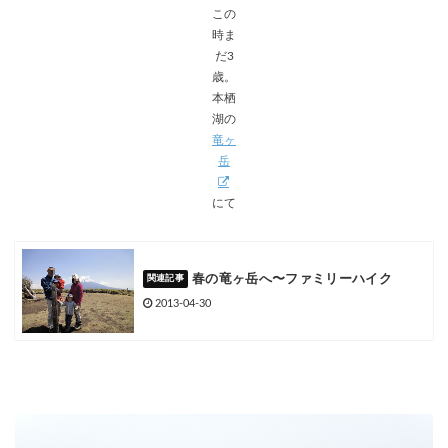
この
時ま
だ3
歳。
本栖
湖の
竜ヶ
岳
にて
春の竜ヶ岳へ〜ファミリーハイク
2013-04-30