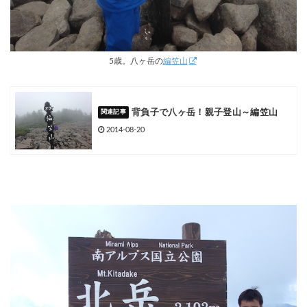
5歳。八ヶ岳の
編笠山
背負子で八ヶ岳！親子登山～編笠山
2014-08-20