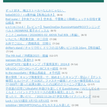
ずっと好き。俺はストーカーなんかじゃない。
bebeDECO / ＋α番外編【鳥海山歩き】
(8/6)
Red sugar / 【中央アルプス】空木岳、千畳敷より駒峰ヒュッテを目指す夏
山縦走
(8/6)
u n l i m i t e d / 【レビュー】TeamOneDay RunningMatePRO3ランニング
ベルト/ASWAYKE 電子ホイッスル
(8/5)
とことこexplorer / 20260801-02_AKHA Trail 80k（本編）
(8/3)
いちにち / 再訪東北旅 ＠二日目
(7/28)
お外でごはん。 / 西穂高岳 日帰り
(7/26)
drifter's stand / チャリで行く ドリフの ほろ酔いビジホ泊 2days 【熊谷編】
(7/14)
The 9th trail. / 沖縄旅2025・後編
(12/27)
wanwan-life / 某省9-3
(6/8)
CAMP*SITE / 猛暑キャンプ（千葉県某所）2024.8
(9/16)
UB-LOG / 23〜24シーズンBCスキー総括
(5/15)
In the moonlight / 脊振山系縦走 ＃千代田
(4/1)
妻が突然「キャンプ推進宣言」で、始めましたキャンプ・登山♪ / 【テント
修理】ヒルバーグ「ナロ3GT」ファスナー破損！メーカー修理見積もりは
77,000円！困った結果お願いしたのは町のクリーニング屋さん
(2/17)
子供達の日常にUltralight! 外遊びを楽しくするasobitogear / ULなんてくそ
くらえ！パイントグラスケースの在庫を補充しました
(9/14)
登ったり、漕いだり。 / 2022.11.26-27 伊豆大島バイクパッキング
(12/6)
Luck / 11/15週目 3月7日-3月13日
(3/15)
sotoblog / BROMPTONのムダなカスタムを楽しむ
(2/28)