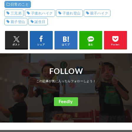
日常のこと
三兄弟
子連れハイク
子連れ登山
親子ハイク
親子登山
誕生日
ポスト
シェア
はてブ
送る
Pocket
FOLLOW
Feedly