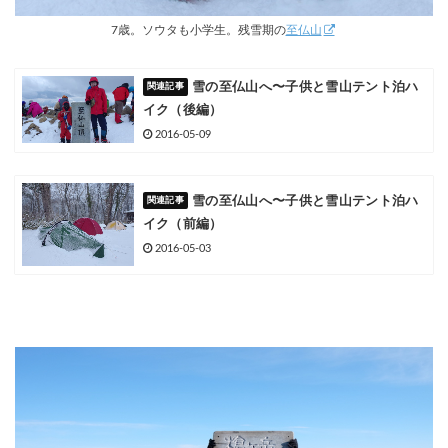
7歳。ソウタも小学生。残雪期の
至仏山
雪の至仏山へ〜子供と雪山テント泊ハ
イク（後編）
2016-05-09
雪の至仏山へ〜子供と雪山テント泊ハ
イク（前編）
2016-05-03