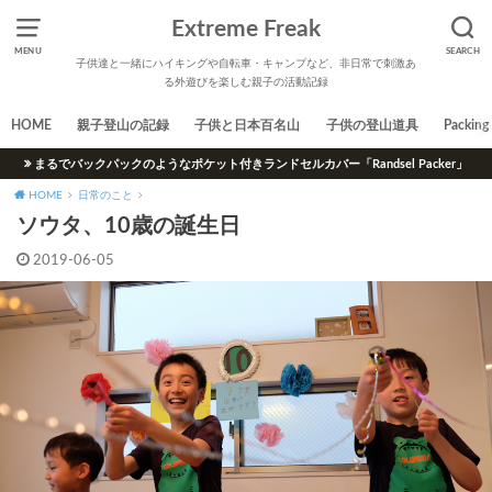
Extreme Freak
MENU
SEARCH
子供達と一緒にハイキングや自転車・キャンプなど、非日常で刺激あ
る外遊びを楽しむ親子の活動記録
HOME
親子登山の記録
子供と日本百名山
子供の登山道具
Packing 
まるでバックパックのようなポケット付きランドセルカバー「Randsel Packer」
HOME
日常のこと
ソウタ、10歳の誕生日
2019-06-05