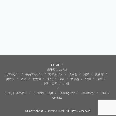
HOME
親子登山の記録
北アルプス
中央アルプス
南アルプス
八ヶ岳
尾瀬
奥多摩
奥秩父
丹沢
北海道
東北
関東
甲信越
北陸
関西
中国・四国
九州
子供と日本百名山
子供の登山道具
Packing List
自転車遊び
Link
Contact
©Copyright2026
Extreme Freak
.All Rights Reserved.