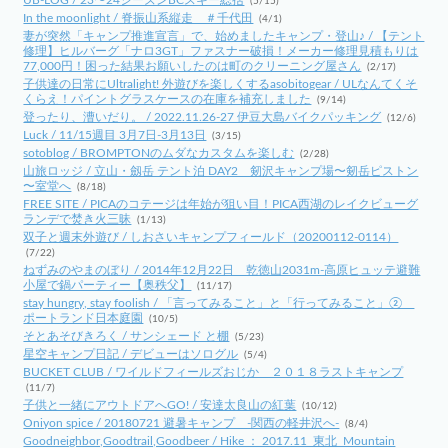
(5/15)
In the moonlight / 脊振山系縦走 ＃千代田
(4/1)
妻が突然「キャンプ推進宣言」で、始めましたキャンプ・登山♪ / 【テント
修理】ヒルバーグ「ナロ3GT」ファスナー破損！メーカー修理見積もりは
77,000円！困った結果お願いしたのは町のクリーニング屋さん
(2/17)
子供達の日常にUltralight! 外遊びを楽しくするasobitogear / ULなんてくそ
くらえ！パイントグラスケースの在庫を補充しました
(9/14)
登ったり、漕いだり。 / 2022.11.26-27 伊豆大島バイクパッキング
(12/6)
Luck / 11/15週目 3月7日-3月13日
(3/15)
sotoblog / BROMPTONのムダなカスタムを楽しむ
(2/28)
山旅ロッジ / 立山・劔岳 テント泊 DAY2 剱沢キャンプ場〜剱岳ピストン
〜室堂へ
(8/18)
FREE SITE / PICAのコテージは年始が狙い目！PICA西湖のレイクビューグ
ランデで焚き火三昧
(1/13)
双子と週末外遊び / しおさいキャンプフィールド（20200112-0114）
(7/22)
ねずみのやまのぼり / 2014年12月22日 乾徳山2031m-高原ヒュッテ避難
小屋で鍋パーティー【奥秩父】
(11/17)
stay hungry, stay foolish / 「言ってみること」と「行ってみること」②
ポートランド日本庭園
(10/5)
そとあそびきろく / サンシェード と棚
(5/23)
星空キャンプ日記 / デビューはソログル
(5/4)
BUCKET CLUB / ワイルドフィールズおじか ２０１８ラストキャンプ
(11/7)
子供と一緒にアウトドアへGO! / 安達太良山の紅葉
(10/12)
Oniyon spice / 20180721 避暑キャンプ -関西の軽井沢へ-
(8/4)
Goodneighbor,Goodtrail,Goodbeer / Hike ： 2017.11_東北_Mountain