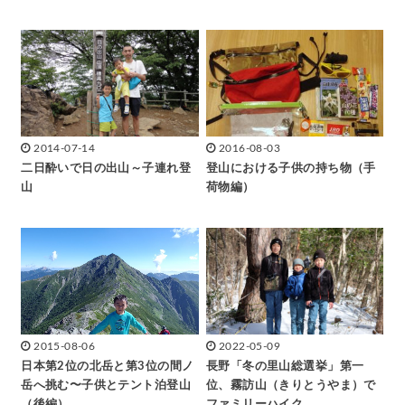
2014-07-14
2016-08-03
二日酔いで日の出山～子連れ登
登山における子供の持ち物（手
山
荷物編）
2015-08-06
2022-05-09
日本第2位の北岳と第3位の間ノ
長野「冬の里山総選挙」第一
岳へ挑む〜子供とテント泊登山
位、霧訪山（きりとうやま）で
（後編）
ファミリーハイク