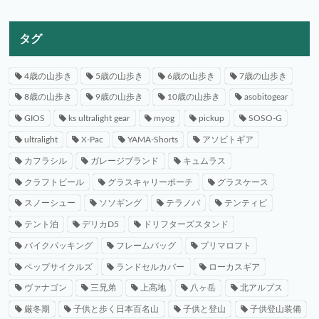
タグ
4歳の山歩き
5歳の山歩き
6歳の山歩き
7歳の山歩き
8歳の山歩き
9歳の山歩き
10歳の山歩き
asobitogear
GIOS
ks ultralight gear
myog
pickup
SOSO-G
ultralight
X-Pac
YAMA-Shorts
アソビトギア
カフラシル
ガレージブランド
キュムラス
クラフトビール
グラスキャリーポーチ
グラスケース
スノーシュー
ソソギング
テラノバ
テンティピ
テント泊
デリカD5
ドリフターズスタンド
バイクパッキング
フレームバッグ
プリマロフト
ペップサイクルズ
ランドセルカバー
ローカスギア
ヴァナゴン
三兄弟
上高地
八ヶ岳
北アルプス
厳冬期
子供と歩く日本百名山
子供と登山
子供登山装備