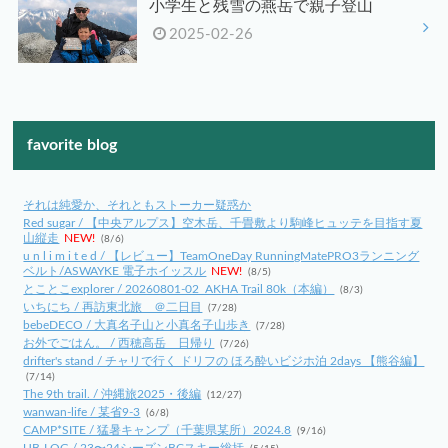
小学生と残雪の燕岳で親子登山
2025-02-26
favorite blog
それは純愛か、それともストーカー疑惑か
Red sugar / 【中央アルプス】空木岳、千畳敷より駒峰ヒュッテを目指す夏
山縦走
NEW!
(8/6)
u n l i m i t e d / 【レビュー】TeamOneDay RunningMatePRO3ランニング
ベルト/ASWAYKE 電子ホイッスル
NEW!
(8/5)
とことこexplorer / 20260801-02_AKHA Trail 80k（本編）
(8/3)
いちにち / 再訪東北旅 ＠二日目
(7/28)
bebeDECO / 大真名子山と小真名子山歩き
(7/28)
お外でごはん。 / 西穂高岳 日帰り
(7/26)
drifter's stand / チャリで行く ドリフの ほろ酔いビジホ泊 2days 【熊谷編】
(7/14)
The 9th trail. / 沖縄旅2025・後編
(12/27)
wanwan-life / 某省9-3
(6/8)
CAMP*SITE / 猛暑キャンプ（千葉県某所）2024.8
(9/16)
UB-LOG / 23〜24シーズンBCスキー総括