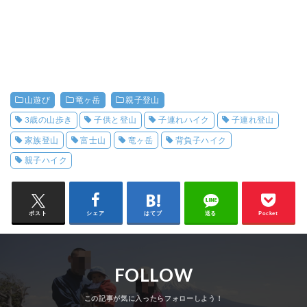
山遊び
竜ヶ岳
親子登山
3歳の山歩き
子供と登山
子連れハイク
子連れ登山
家族登山
富士山
竜ヶ岳
背負子ハイク
親子ハイク
ポスト
シェア
はてブ
送る
Pocket
FOLLOW