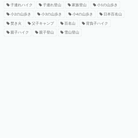
子連れハイク
子連れ登山
家族登山
小1の山歩き
小2の山歩き
小3の山歩き
小4の山歩き
日本百名山
焚き火
父子キャンプ
百名山
背負子ハイク
親子ハイク
親子登山
雪山登山