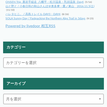
ONSEN Trip_裏岩手縦走_八幡平・松川温泉・乳頭温泉_Day4
(5/16)
山と野と / 小春日和の秋山さんぽ＠奥多摩・鷹ノ巣山 2016.11.5(土)
(11/10)
ハレタヒニ。 / 高島トレイル DAY3・DAY4
(8/26)
SOLA Sunny Day / Fastpacking the Northern Alps Trail in 3days
(9/25)
Powered by livedoor 相互RSS
カテゴリー
アーカイブ