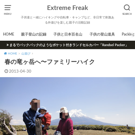
Extreme Freak
MENU
SEARCH
子供達と一緒にハイキングや自転車・キャンプなど、非日常で刺激あ
る外遊びを楽しむ親子の活動記録
HOME
親子登山の記録
子供と日本百名山
子供の登山道具
Packing 
まるでバックパックのようなポケット付きランドセルカバー「Randsel Packer」
HOME
山遊び
春の竜ヶ岳へ〜ファミリーハイク
2013-04-30