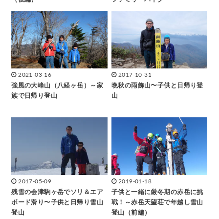
2021-03-16
2017-10-31
強風の大峰山（八経ヶ岳）～家
晩秋の雨飾山〜子供と日帰り登
族で日帰り登山
山
2017-05-09
2019-01-18
残雪の会津駒ヶ岳でソリ＆エア
子供と一緒に厳冬期の赤岳に挑
ボード滑り〜子供と日帰り雪山
戦！～赤岳天望荘で年越し雪山
登山
登山（前編）