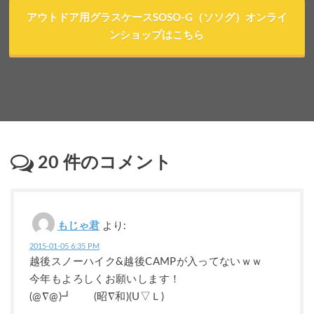
アウトドア用グラスケースSOSO-G（ソソグ）オンライ
ンショップはこちら
20
件のコメント
もじゃ君
より:
2015-01-05 6:35 PM
越後スノーハイク&越後CAMPが入ってないｗｗ
今年もよろしくお願いします！
(@∇@)┛ (昭∇和)(U▽Ｌ)