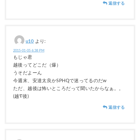
返信する
u10
より:
2015-01-05 6:38 PM
もじゃ君
越後ってどこだ（爆）
うそだよーん
今週末、安達太良かSPHQで迷ってるのだw
ただ、越後は怖いところだって聞いたからなぁ。。
(越∇後)
返信する