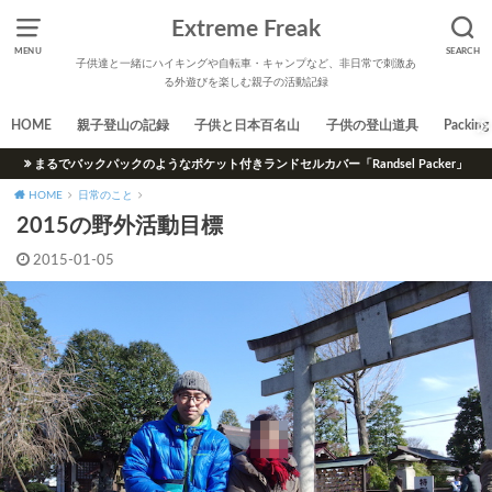
Extreme Freak
MENU
SEARCH
子供達と一緒にハイキングや自転車・キャンプなど、非日常で刺激あ
る外遊びを楽しむ親子の活動記録
HOME
親子登山の記録
子供と日本百名山
子供の登山道具
Packing 
まるでバックパックのようなポケット付きランドセルカバー「Randsel Packer」
HOME
日常のこと
2015の野外活動目標
2015-01-05