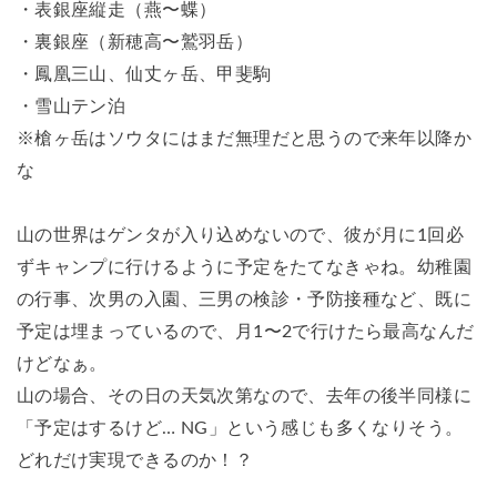
・表銀座縦走（燕〜蝶）
・裏銀座（新穂高〜鷲羽岳）
・鳳凰三山、仙丈ヶ岳、甲斐駒
・雪山テン泊
※槍ヶ岳はソウタにはまだ無理だと思うので来年以降か
な
山の世界はゲンタが入り込めないので、彼が月に1回必
ずキャンプに行けるように予定をたてなきゃね。幼稚園
の行事、次男の入園、三男の検診・予防接種など、既に
予定は埋まっているので、月1〜2で行けたら最高なんだ
けどなぁ。
山の場合、その日の天気次第なので、去年の後半同様に
「予定はするけど… NG」という感じも多くなりそう。
どれだけ実現できるのか！？