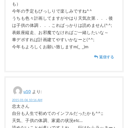
も）
今年の予定もびっしりで楽しみですね^^
うちも色々計画してますがやはり天気次第．．．後
は子供の体調．．．こればっかりは読めません(^^;
表銀座縦走、お邪魔でなければご一緒したいな～
車デポすれば計画建てやすいかなーと(^^;
今年もよろしくお願い致しますm(_ _)m
返信する
u10
より:
2015-01-06 10:16 AM
忠太さん
自分も人生で初めてのインフルだったかも^^;;
天気、子供の体調、家庭の状況etc…
読めないことが多いですよね。。行けたらラッキー♪