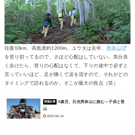
往復10km、高低差約1200m。ユウタは去年、
男体山
を登り切ってるので、さほど心配はしていない。気分良
く歩けたら、登りの心配はなくて、下りの途中で必ずと
言っていいほど、足が痛くて涙を流すので、それがどの
タイミングで訪れるのか。そこが最大の焦点（笑）
4歳児、日光男体山に挑む～子供と登
山
2019-06-14