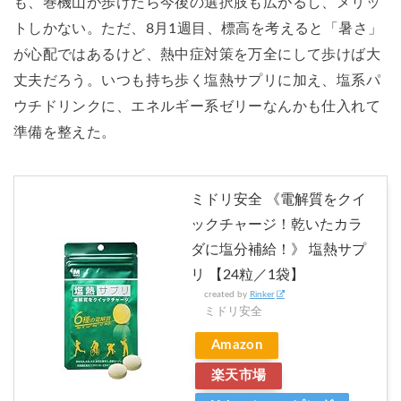
も、巻機山が歩けたら今後の選択肢も広がるし、メリッ
トしかない。ただ、8月1週目、標高を考えると「暑さ」
が心配ではあるけど、熱中症対策を万全にして歩けば大
丈夫だろう。いつも持ち歩く塩熱サプリに加え、塩系パ
ウチドリンクに、エネルギー系ゼリーなんかも仕入れて
準備を整えた。
ミドリ安全 《電解質をクイ
ックチャージ！乾いたカラ
ダに塩分補給！》 塩熱サプ
リ 【24粒／1袋】
created by
Rinker
ミドリ安全
Amazon
楽天市場