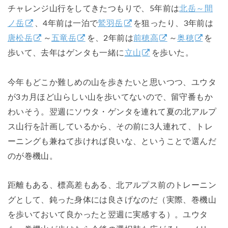
チャレンジ山行をしてきたつもりで、5年前は
北岳～間
ノ岳
、4年前は一泊で
鷲羽岳
を狙ったり、3年前は
唐松岳
～
五竜岳
を、2年前は
前穂高
～
奥穂
を
歩いて、去年はゲンタも一緒に
立山
を歩いた。
今年もどこか難しめの山を歩きたいと思いつつ、ユウタ
が3カ月ほど山らしい山を歩いてないので、留守番もか
わいそう。翌週にソウタ・ゲンタを連れて夏の北アルプ
ス山行を計画しているから、その前に3人連れて、トレ
ーニングも兼ねて歩ければ良いな、ということで選んだ
のが巻機山。
距離もある、標高差もある、北アルプス前のトレーニン
グとして、鈍った身体には良さげなのだ（実際、巻機山
を歩いておいて良かったと翌週に実感する）。ユウタ