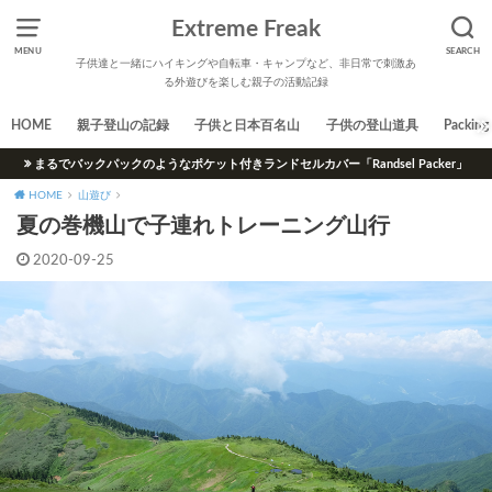
Extreme Freak
MENU
SEARCH
子供達と一緒にハイキングや自転車・キャンプなど、非日常で刺激あ
る外遊びを楽しむ親子の活動記録
HOME
親子登山の記録
子供と日本百名山
子供の登山道具
Packing 
まるでバックパックのようなポケット付きランドセルカバー「Randsel Packer」
HOME
山遊び
夏の巻機山で子連れトレーニング山行
2020-09-25