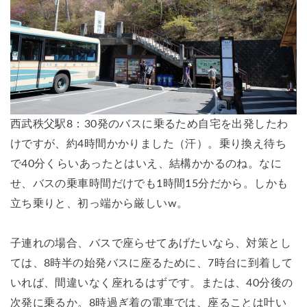
西武秩父駅8：30発のバスに乗るため自宅を出発したわ
けですが、約4時間かかりました（汗）。乗り換え待ち
で40分くらいあったとはいえ、結構かかるのね。なに
せ、バスの乗車時間だけでも1時間15分だから。しかも
立ち乗りと、初っ端から厳しいw。
子連れの場合、バスで座らせてあげたいなら、対策とし
ては、8時半の始発バスに座るために、7時台に到着して
いれば、間違いなく座れるはずです。または、40分後の
次発に乗るか。8時過ぎ着の電車では、座ることは叶い