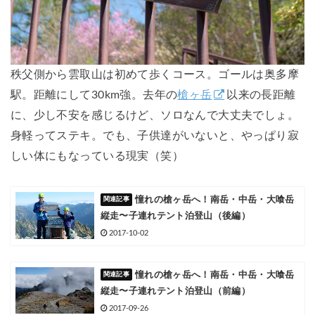
秩父側から雲取山は初めて歩くコース。ゴールは奥多摩
駅。距離にして30km強。去年の
槍ヶ岳
以来の長距離
に、少し不安を感じるけど、ソロなんで大丈夫でしょ。
身軽ってステキ。でも、子供達がいないと、やっぱり寂
しい体にもなっている現実（笑）
憧れの槍ヶ岳へ！南岳・中岳・大喰岳
縦走〜子連れテント泊登山（後編）
2017-10-02
憧れの槍ヶ岳へ！南岳・中岳・大喰岳
縦走〜子連れテント泊登山（前編）
2017-09-26