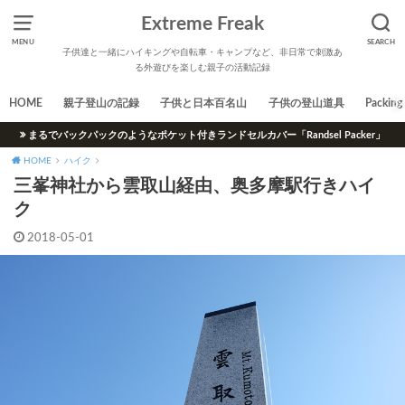
Extreme Freak
MENU
SEARCH
子供達と一緒にハイキングや自転車・キャンプなど、非日常で刺激あ
る外遊びを楽しむ親子の活動記録
HOME
親子登山の記録
子供と日本百名山
子供の登山道具
Packing 
まるでバックパックのようなポケット付きランドセルカバー「Randsel Packer」
HOME
ハイク
三峯神社から雲取山経由、奥多摩駅行きハイ
ク
2018-05-01