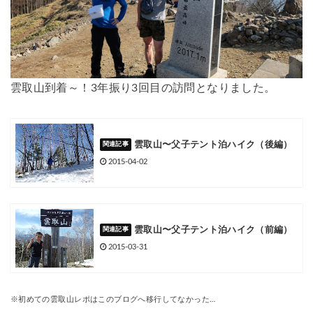
雲取山到着～！3年振り3回目の訪問となりました。
雲取山〜父子テント泊ハイク（後編）
2015-04-02
雲取山〜父子テント泊ハイク（前編）
2015-03-31
※
初めての雲取山レポはこのブログへ移行してなかった
…