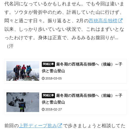
代名詞になっているかもしれません。でも今回は違いま
す。ソウタが骨折中のため、計画していた山に行けず、
悶々と過ごす日々。振り返ると、2月の
西穂高岳独標
以来、しっかり歩いていない状況で、これはまずいとな
ったわけです。身体は正直で、みるみるお腹回りが…
（汗
厳冬期の西穂高岳独標へ（後編）～子
供と雪山登山
2018-03-05
厳冬期の西穂高岳独標へ（前編）～子
供と雪山登山
2018-02-27
前回の
上野ディープ飲み
で歩きましょうと相談してた