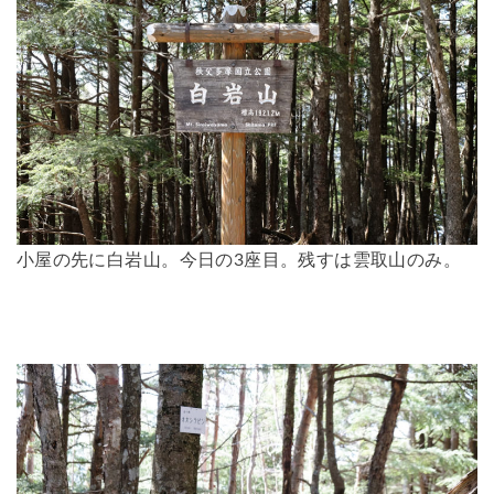
小屋の先に白岩山。今日の3座目。残すは雲取山のみ。