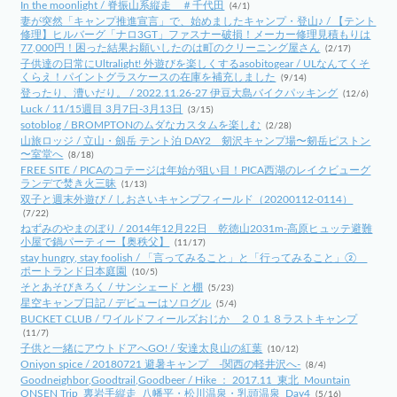
In the moonlight / 脊振山系縦走 ＃千代田
(4/1)
妻が突然「キャンプ推進宣言」で、始めましたキャンプ・登山♪ / 【テント
修理】ヒルバーグ「ナロ3GT」ファスナー破損！メーカー修理見積もりは
77,000円！困った結果お願いしたのは町のクリーニング屋さん
(2/17)
子供達の日常にUltralight! 外遊びを楽しくするasobitogear / ULなんてくそ
くらえ！パイントグラスケースの在庫を補充しました
(9/14)
登ったり、漕いだり。 / 2022.11.26-27 伊豆大島バイクパッキング
(12/6)
Luck / 11/15週目 3月7日-3月13日
(3/15)
sotoblog / BROMPTONのムダなカスタムを楽しむ
(2/28)
山旅ロッジ / 立山・劔岳 テント泊 DAY2 剱沢キャンプ場〜剱岳ピストン
〜室堂へ
(8/18)
FREE SITE / PICAのコテージは年始が狙い目！PICA西湖のレイクビューグ
ランデで焚き火三昧
(1/13)
双子と週末外遊び / しおさいキャンプフィールド（20200112-0114）
(7/22)
ねずみのやまのぼり / 2014年12月22日 乾徳山2031m-高原ヒュッテ避難
小屋で鍋パーティー【奥秩父】
(11/17)
stay hungry, stay foolish / 「言ってみること」と「行ってみること」②
ポートランド日本庭園
(10/5)
そとあそびきろく / サンシェード と棚
(5/23)
星空キャンプ日記 / デビューはソログル
(5/4)
BUCKET CLUB / ワイルドフィールズおじか ２０１８ラストキャンプ
(11/7)
子供と一緒にアウトドアへGO! / 安達太良山の紅葉
(10/12)
Oniyon spice / 20180721 避暑キャンプ -関西の軽井沢へ-
(8/4)
Goodneighbor,Goodtrail,Goodbeer / Hike ： 2017.11_東北_Mountain
ONSEN Trip_裏岩手縦走_八幡平・松川温泉・乳頭温泉_Day4
(5/16)