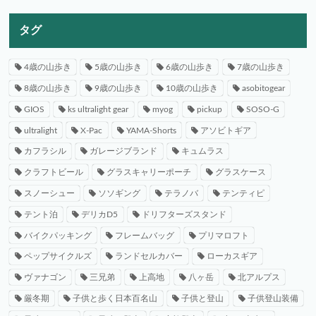
タグ
4歳の山歩き
5歳の山歩き
6歳の山歩き
7歳の山歩き
8歳の山歩き
9歳の山歩き
10歳の山歩き
asobitogear
GIOS
ks ultralight gear
myog
pickup
SOSO-G
ultralight
X-Pac
YAMA-Shorts
アソビトギア
カフラシル
ガレージブランド
キュムラス
クラフトビール
グラスキャリーポーチ
グラスケース
スノーシュー
ソソギング
テラノバ
テンティピ
テント泊
デリカD5
ドリフターズスタンド
バイクパッキング
フレームバッグ
プリマロフト
ペップサイクルズ
ランドセルカバー
ローカスギア
ヴァナゴン
三兄弟
上高地
八ヶ岳
北アルプス
厳冬期
子供と歩く日本百名山
子供と登山
子供登山装備