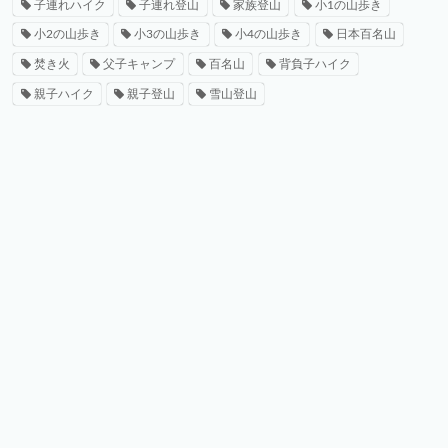
子連れハイク
子連れ登山
家族登山
小1の山歩き
小2の山歩き
小3の山歩き
小4の山歩き
日本百名山
焚き火
父子キャンプ
百名山
背負子ハイク
親子ハイク
親子登山
雪山登山