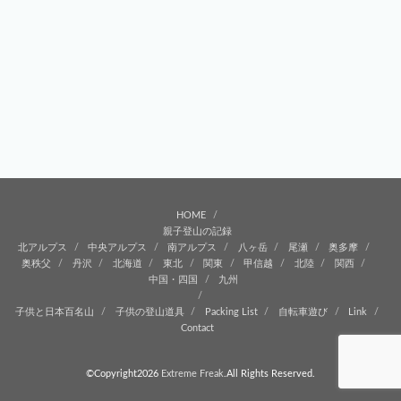
HOME
親子登山の記録
北アルプス
中央アルプス
南アルプス
八ヶ岳
尾瀬
奥多摩
奥秩父
丹沢
北海道
東北
関東
甲信越
北陸
関西
中国・四国
九州
子供と日本百名山
子供の登山道具
Packing List
自転車遊び
Link
Contact
©Copyright2026
Extreme Freak
.All Rights Reserved.