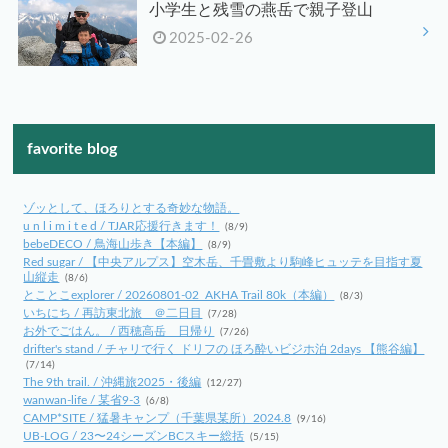
小学生と残雪の燕岳で親子登山
2025-02-26
favorite blog
ゾッとして、ほろりとする奇妙な物語。
u n l i m i t e d / TJAR応援行きます！
(8/9)
bebeDECO / 鳥海山歩き【本編】
(8/9)
Red sugar / 【中央アルプス】空木岳、千畳敷より駒峰ヒュッテを目指す夏
山縦走
(8/6)
とことこexplorer / 20260801-02_AKHA Trail 80k（本編）
(8/3)
いちにち / 再訪東北旅 ＠二日目
(7/28)
お外でごはん。 / 西穂高岳 日帰り
(7/26)
drifter's stand / チャリで行く ドリフの ほろ酔いビジホ泊 2days 【熊谷編】
(7/14)
The 9th trail. / 沖縄旅2025・後編
(12/27)
wanwan-life / 某省9-3
(6/8)
CAMP*SITE / 猛暑キャンプ（千葉県某所）2024.8
(9/16)
UB-LOG / 23〜24シーズンBCスキー総括
(5/15)