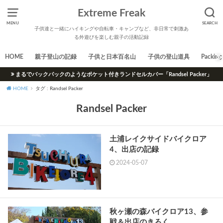
Extreme Freak
MENU
SEARCH
子供達と一緒にハイキングや自転車・キャンプなど、非日常で刺激あ
る外遊びを楽しむ親子の活動記録
HOME
親子登山の記録
子供と日本百名山
子供の登山道具
Packing 
まるでバックパックのようなポケット付きランドセルカバー「Randsel Packer」
HOME
タグ : Randsel Packer
Randsel Packer
土浦レイクサイドバイクロア
4、出店の記録
2024-05-07
秋ヶ瀬の森バイクロア13、参
戦＆出店のきろく