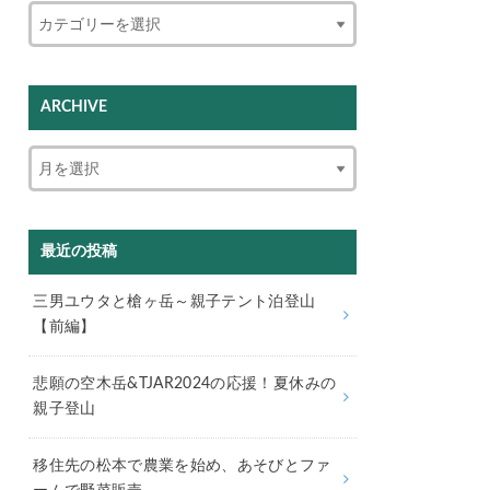
ARCHIVE
最近の投稿
三男ユウタと槍ヶ岳～親子テント泊登山
【前編】
悲願の空木岳&TJAR2024の応援！夏休みの
親子登山
移住先の松本で農業を始め、あそびとファ