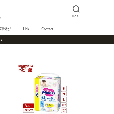
SEARCH
録
転車遊び
Link
Contact
r」