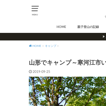
MENU
HOME
親子登山の記録
北アルプス
中央アルプス
南アルプス
八ヶ岳
尾瀬
奥多摩
奥秩父
丹沢
北海道
東北
関東
甲信越
北陸
関西
中国・四国
九州
HOME
キャンプ
山形でキャンプ～寒河江市
2019-09-25