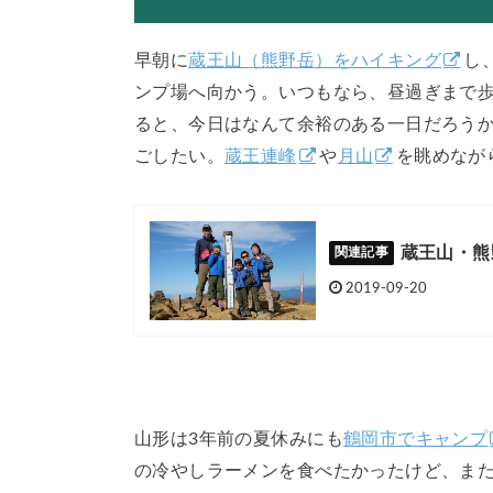
早朝に
蔵王山（熊野岳）をハイキング
し
ンプ場へ向かう。いつもなら、昼過ぎまで
ると、今日はなんて余裕のある一日だろう
ごしたい。
蔵王連峰
や
月山
を眺めなが
蔵王山・熊
2019-09-20
山形は3年前の夏休みにも
鶴岡市でキャンプ
の冷やしラーメンを食べたかったけど、ま