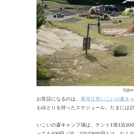
写真中
お世話になるのは、
寒河江市いこいの森キ
もゆとりを持ったスケジュール。たまには計
いこいの森キャンプ場は、テント1張1泊2
っても400円／泊。2泊で800円とは、な