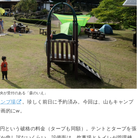
央が受付のある「森のいえ」
ャンプ場
。珍しく前日に予約済み。今回は、山もキャンプ
画的にw。
00円という破格の料金（タープも同額）。テントとタープを張
んだか申し訳ないくらい。設備面は、炊事場とトイレが管理棟