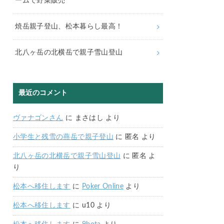
ームで野菜販売
焼岳親子登山、松本暮らし最高！
北八ヶ岳の北横岳で親子雪山登山
最近のコメント
ヴァナゴンさん
に
まさはし
より
小学生と残雪の燕岳で親子登山
に
匿名
より
北八ヶ岳の北横岳で親子雪山登山
に
匿名
よ
り
松本へ移住します
に
Poker Online
より
松本へ移住します
に
u10
より