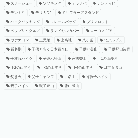
スノーシュー
ソソギング
テラノバ
テンティピ
テント泊
デリカD5
ドリフターズスタンド
バイクパッキング
フレームバッグ
プリマロフト
ペップサイクルズ
ランドセルカバー
ローカスギア
ヴァナゴン
三兄弟
上高地
八ヶ岳
北アルプス
厳冬期
子供と歩く日本百名山
子供と登山
子供登山装備
子連れハイク
子連れ登山
家族登山
小1の山歩き
小2の山歩き
小3の山歩き
小4の山歩き
日本百名山
焚き火
父子キャンプ
百名山
背負子ハイク
親子ハイク
親子登山
雪山登山