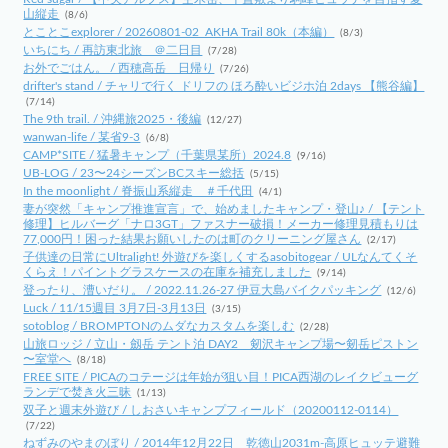
山縦走
(8/6)
とことこexplorer / 20260801-02_AKHA Trail 80k（本編）
(8/3)
いちにち / 再訪東北旅 ＠二日目
(7/28)
お外でごはん。 / 西穂高岳 日帰り
(7/26)
drifter's stand / チャリで行く ドリフの ほろ酔いビジホ泊 2days 【熊谷編】
(7/14)
The 9th trail. / 沖縄旅2025・後編
(12/27)
wanwan-life / 某省9-3
(6/8)
CAMP*SITE / 猛暑キャンプ（千葉県某所）2024.8
(9/16)
UB-LOG / 23〜24シーズンBCスキー総括
(5/15)
In the moonlight / 脊振山系縦走 ＃千代田
(4/1)
妻が突然「キャンプ推進宣言」で、始めましたキャンプ・登山♪ / 【テント
修理】ヒルバーグ「ナロ3GT」ファスナー破損！メーカー修理見積もりは
77,000円！困った結果お願いしたのは町のクリーニング屋さん
(2/17)
子供達の日常にUltralight! 外遊びを楽しくするasobitogear / ULなんてくそ
くらえ！パイントグラスケースの在庫を補充しました
(9/14)
登ったり、漕いだり。 / 2022.11.26-27 伊豆大島バイクパッキング
(12/6)
Luck / 11/15週目 3月7日-3月13日
(3/15)
sotoblog / BROMPTONのムダなカスタムを楽しむ
(2/28)
山旅ロッジ / 立山・劔岳 テント泊 DAY2 剱沢キャンプ場〜剱岳ピストン
〜室堂へ
(8/18)
FREE SITE / PICAのコテージは年始が狙い目！PICA西湖のレイクビューグ
ランデで焚き火三昧
(1/13)
双子と週末外遊び / しおさいキャンプフィールド（20200112-0114）
(7/22)
ねずみのやまのぼり / 2014年12月22日 乾徳山2031m-高原ヒュッテ避難