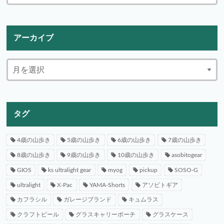
アーカイブ
タグ
4歳の山歩き
5歳の山歩き
6歳の山歩き
7歳の山歩き
8歳の山歩き
9歳の山歩き
10歳の山歩き
asobitogear
GIOS
ks ultralight gear
myog
pickup
SOSO-G
ultralight
X-Pac
YAMA-Shorts
アソビトギア
カフラシル
ガレージブランド
キュムラス
クラフトビール
グラスキャリーポーチ
グラスケース