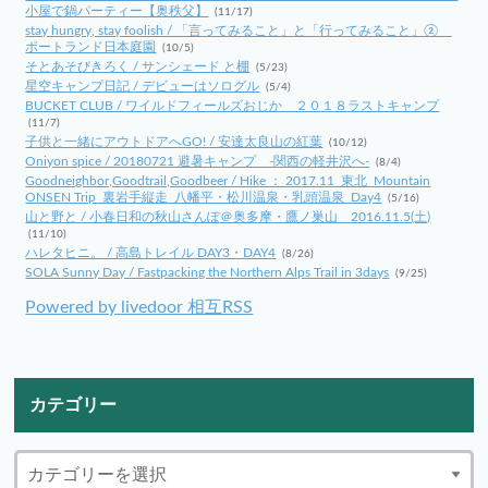
小屋で鍋パーティー【奥秩父】
(11/17)
stay hungry, stay foolish / 「言ってみること」と「行ってみること」②
ポートランド日本庭園
(10/5)
そとあそびきろく / サンシェード と棚
(5/23)
星空キャンプ日記 / デビューはソログル
(5/4)
BUCKET CLUB / ワイルドフィールズおじか ２０１８ラストキャンプ
(11/7)
子供と一緒にアウトドアへGO! / 安達太良山の紅葉
(10/12)
Oniyon spice / 20180721 避暑キャンプ -関西の軽井沢へ-
(8/4)
Goodneighbor,Goodtrail,Goodbeer / Hike ： 2017.11_東北_Mountain
ONSEN Trip_裏岩手縦走_八幡平・松川温泉・乳頭温泉_Day4
(5/16)
山と野と / 小春日和の秋山さんぽ＠奥多摩・鷹ノ巣山 2016.11.5(土)
(11/10)
ハレタヒニ。 / 高島トレイル DAY3・DAY4
(8/26)
SOLA Sunny Day / Fastpacking the Northern Alps Trail in 3days
(9/25)
Powered by livedoor 相互RSS
カテゴリー