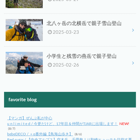
北八ヶ岳の北横岳で親子雪山登山
2025-03-23
小学生と残雪の燕岳で親子登山
2025-02-26
favorite blog
【マンガ】ぜんぶ私が中心
u n l i m i t e d / 今更だけど、17年目＆仲間がTJARに出場します！
NEW!
(8/7)
bebeDECO / ＋α番外編【鳥海山歩き】
(8/6)
Red sugar / 【中央アルプス】空木岳、千畳敷より駒峰ヒュッテを目指す夏