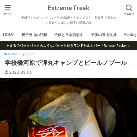
Extreme Freak
MENU
SEARCH
子供達と一緒にハイキングや自転車・キャンプなど、非日常で刺激あ
る外遊びを楽しむ親子の活動記録
HOME
親子登山の記録
子供と日本百名山
子供の登山道具
Packing 
まるでバックパックのようなポケット付きランドセルカバー「Randsel Packer」
HOME
キャンプ
学校橋河原で弾丸キャンプとビールノプール
2022-01-06