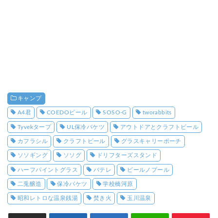
キャンプ
A4君
COEDOビール
SOSO-G
tworabbits
Tyvekタープ
UL保冷バケツ
アウトドアとクラフトビール
カフラシル
クラフトビール
グラスキャリーポーチ
ソソギング
ソソグ
ドリフターズスタンド
ハーフパイントグラス
バテレ
ビールノプール
二兎醸造
保冷バケツ
学校橋河原
昭和レトロな温泉銭湯
焚き火
玉川温泉