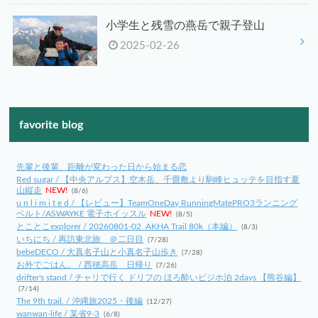
小学生と残雪の燕岳で親子登山
2025-02-26
favorite blog
先輩と後輩、距離が変わった日から始まる恋
Red sugar / 【中央アルプス】空木岳、千畳敷より駒峰ヒュッテを目指す夏
山縦走
NEW!
(8/6)
u n l i m i t e d / 【レビュー】TeamOneDay RunningMatePRO3ランニング
ベルト/ASWAYKE 電子ホイッスル
NEW!
(8/5)
とことこexplorer / 20260801-02_AKHA Trail 80k（本編）
(8/3)
いちにち / 再訪東北旅 ＠二日目
(7/28)
bebeDECO / 大真名子山と小真名子山歩き
(7/28)
お外でごはん。 / 西穂高岳 日帰り
(7/26)
drifter's stand / チャリで行く ドリフの ほろ酔いビジホ泊 2days 【熊谷編】
(7/14)
The 9th trail. / 沖縄旅2025・後編
(12/27)
wanwan-life / 某省9-3
(6/8)