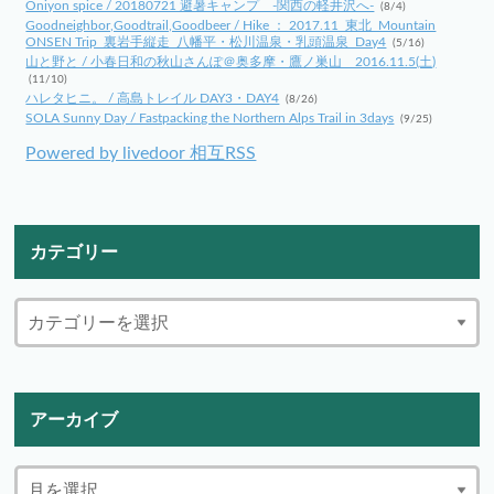
Oniyon spice / 20180721 避暑キャンプ -関西の軽井沢へ-
(8/4)
Goodneighbor,Goodtrail,Goodbeer / Hike ： 2017.11_東北_Mountain
ONSEN Trip_裏岩手縦走_八幡平・松川温泉・乳頭温泉_Day4
(5/16)
山と野と / 小春日和の秋山さんぽ＠奥多摩・鷹ノ巣山 2016.11.5(土)
(11/10)
ハレタヒニ。 / 高島トレイル DAY3・DAY4
(8/26)
SOLA Sunny Day / Fastpacking the Northern Alps Trail in 3days
(9/25)
Powered by livedoor 相互RSS
カテゴリー
アーカイブ