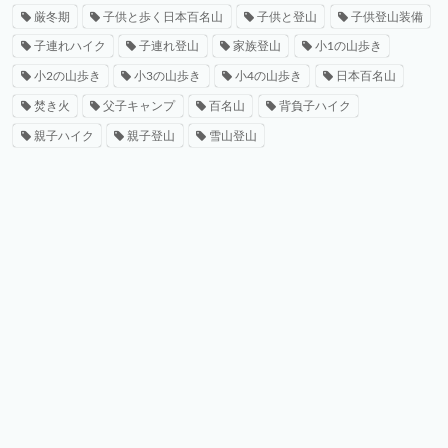
厳冬期
子供と歩く日本百名山
子供と登山
子供登山装備
子連れハイク
子連れ登山
家族登山
小1の山歩き
小2の山歩き
小3の山歩き
小4の山歩き
日本百名山
焚き火
父子キャンプ
百名山
背負子ハイク
親子ハイク
親子登山
雪山登山