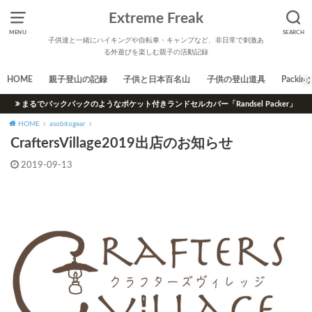
Extreme Freak
MENU
SEARCH
子供達と一緒にハイキングや自転車・キャンプなど、非日常で刺激あ
る外遊びを楽しむ親子の活動記録
HOME
親子登山の記録
子供と日本百名山
子供の登山道具
Packing 
まるでバックパックのようなポケット付きランドセルカバー「Randsel Packer」
HOME
asobitogear
CraftersVillage2019出店のお知らせ
2019-09-13