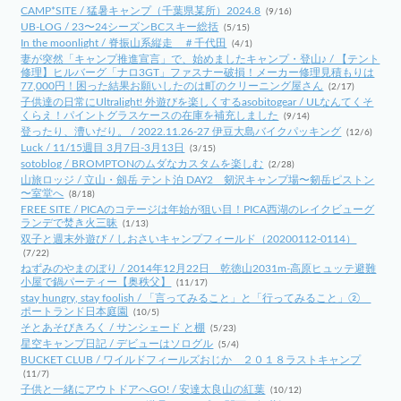
CAMP*SITE / 猛暑キャンプ（千葉県某所）2024.8
(9/16)
UB-LOG / 23〜24シーズンBCスキー総括
(5/15)
In the moonlight / 脊振山系縦走 ＃千代田
(4/1)
妻が突然「キャンプ推進宣言」で、始めましたキャンプ・登山♪ / 【テント
修理】ヒルバーグ「ナロ3GT」ファスナー破損！メーカー修理見積もりは
77,000円！困った結果お願いしたのは町のクリーニング屋さん
(2/17)
子供達の日常にUltralight! 外遊びを楽しくするasobitogear / ULなんてくそ
くらえ！パイントグラスケースの在庫を補充しました
(9/14)
登ったり、漕いだり。 / 2022.11.26-27 伊豆大島バイクパッキング
(12/6)
Luck / 11/15週目 3月7日-3月13日
(3/15)
sotoblog / BROMPTONのムダなカスタムを楽しむ
(2/28)
山旅ロッジ / 立山・劔岳 テント泊 DAY2 剱沢キャンプ場〜剱岳ピストン
〜室堂へ
(8/18)
FREE SITE / PICAのコテージは年始が狙い目！PICA西湖のレイクビューグ
ランデで焚き火三昧
(1/13)
双子と週末外遊び / しおさいキャンプフィールド（20200112-0114）
(7/22)
ねずみのやまのぼり / 2014年12月22日 乾徳山2031m-高原ヒュッテ避難
小屋で鍋パーティー【奥秩父】
(11/17)
stay hungry, stay foolish / 「言ってみること」と「行ってみること」②
ポートランド日本庭園
(10/5)
そとあそびきろく / サンシェード と棚
(5/23)
星空キャンプ日記 / デビューはソログル
(5/4)
BUCKET CLUB / ワイルドフィールズおじか ２０１８ラストキャンプ
(11/7)
子供と一緒にアウトドアへGO! / 安達太良山の紅葉
(10/12)