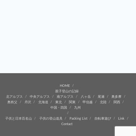
HOME
親子登山の記録
北アルプス
中央アルプス
南アルプス
八ヶ岳
尾瀬
奥多摩
奥秩父
丹沢
北海道
東北
関東
甲信越
北陸
関西
中国・四国
九州
子供と日本百名山
子供の登山道具
Packing List
自転車遊び
Link
Contact