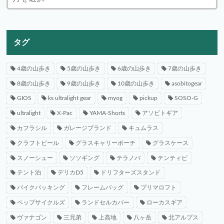
タグ
4歳の山歩き
5歳の山歩き
6歳の山歩き
7歳の山歩き
8歳の山歩き
9歳の山歩き
10歳の山歩き
asobitogear
GIOS
ks ultralight gear
myog
pickup
SOSO-G
ultralight
X-Pac
YAMA-Shorts
アソビトギア
カフラシル
ガレージブランド
キュムラス
クラフトビール
グラスキャリーポーチ
グラスケース
スノーシュー
ソソギング
テラノバ
テンティピ
テント泊
デリカD5
ドリフターズスタンド
バイクパッキング
フレームバッグ
プリマロフト
ペップサイクルズ
ランドセルカバー
ローカスギア
ヴァナゴン
三兄弟
上高地
八ヶ岳
北アルプス