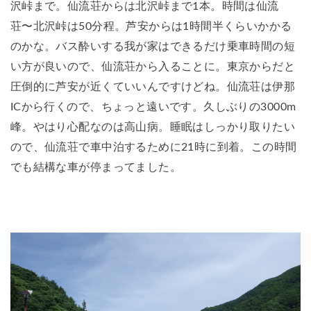
沢峠まで。仙流荘からは北沢峠まで1本。時間は仙流
荘〜北沢峠は50分程。芦安からは1時間半くらいかかる
のかな。バス酔いする我が家はできるだけ乗車時間の短
い方が良いので、仙流荘から入ることに。東京からだと
圧倒的に芦安が近くていいんですけどね。仙流荘は伊那
ICから行くので、ちょっと遠いです。久しぶりの3000m
峰。やはり心配なのは高山病。睡眠はしっかり取りたい
ので、仙流荘で車中泊するために21時に到着。この時間
でも結構な車が停まってました。