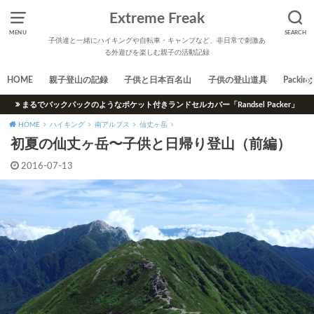
Extreme Freak
MENU
SEARCH
子供達と一緒にハイキングや自転車・キャンプなど、非日常で刺激あ
る外遊びを楽しむ親子の活動記録
HOME
親子登山の記録
子供と日本百名山
子供の登山道具
Packing 
まるでバックパックのようなポケット付きランドセルカバー「Randsel Packer」
HOME
ハイキング
南アルプス
仙丈ヶ岳
初夏の仙丈ヶ岳〜子供と日帰り登山（前編）
2016-07-13