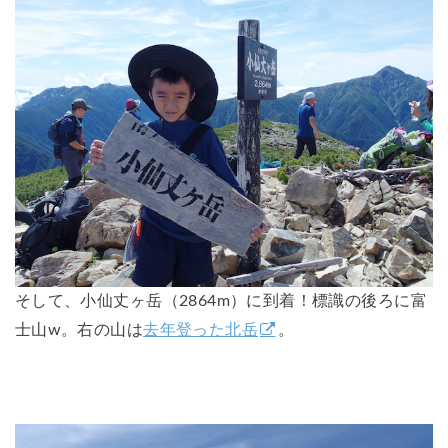
そして、
小仙丈ヶ岳（2864m）
に到着！標識の後ろに富
士山w。右の山は
去年登った北岳
。