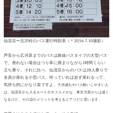
仙流荘〜北沢峠のバス運行時刻表（＊2016.7.10撮影）
芦安から広河原までのバスは路線バスタイプの大型バス
で、座れない場合はつり革に掴まりながら1時間くらい
立ち乗り。それに比べ、仙流荘からのバスは28人乗りで
全員が座れる小型バス。待っていれば必ず座れるって、
気持ち的にかなり楽ですよ。
子供連れやバス酔いしやすい人
は、仙流荘から入るルートがオススメかな。東京方面からは遠く
なるけど、その辺のメリットを考えるとアリだと思います。