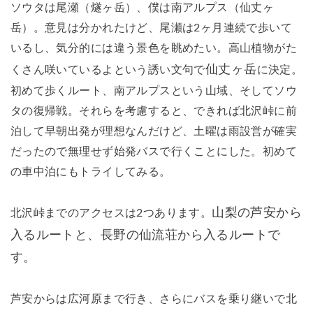
ソウタは尾瀬（燧ヶ岳）、僕は南アルプス（仙丈ヶ
岳）。意見は分かれたけど、尾瀬は2ヶ月連続で歩いて
いるし、気分的には違う景色を眺めたい。高山植物がた
仙丈ヶ岳
くさん咲いているよという誘い文句で
に決定。
初めて歩くルート、南アルプスという山域、そしてソウ
タの復帰戦。それらを考慮すると、できれば北沢峠に前
泊して早朝出発が理想なんだけど、土曜は雨設営が確実
だったので無理せず始発バスで行くことにした。初めて
の車中泊にもトライしてみる。
山梨の芦安から
北沢峠までのアクセスは2つあります。
入るルートと、長野の仙流荘から入るルートで
す。
芦安からは広河原まで行き、さらにバスを乗り継いで北