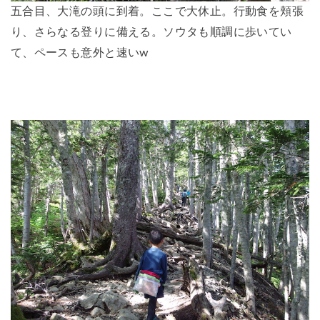
五合目、大滝の頭に到着。ここで大休止。行動食を頬張
り、さらなる登りに備える。ソウタも順調に歩いてい
て、ペースも意外と速いw