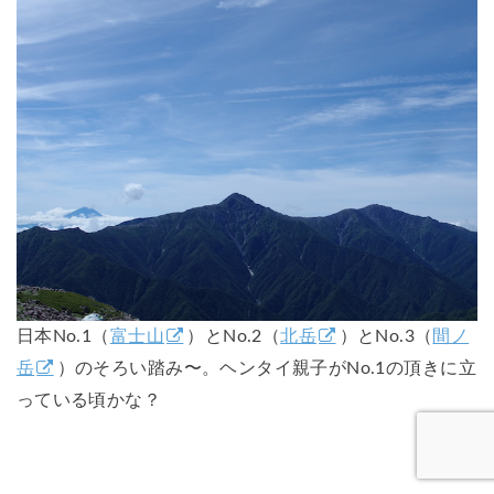
日本No.1（
富士山
）とNo.2（
北岳
）とNo.3（
間ノ
岳
）のそろい踏み〜。ヘンタイ親子がNo.1の頂きに立
っている頃かな？