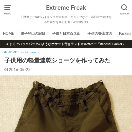
Extreme Freak
MENU
SEARCH
子供達と一緒にハイキングや自転車・キャンプなど、非日常で刺激あ
る外遊びを楽しむ親子の活動記録
HOME
親子登山の記録
子供と日本百名山
子供の登山道具
Packing 
まるでバックパックのようなポケット付きランドセルカバー「Randsel Packer」
HOME
asobitogear
子供用の軽量速乾ショーツを作ってみた
2016-05-23