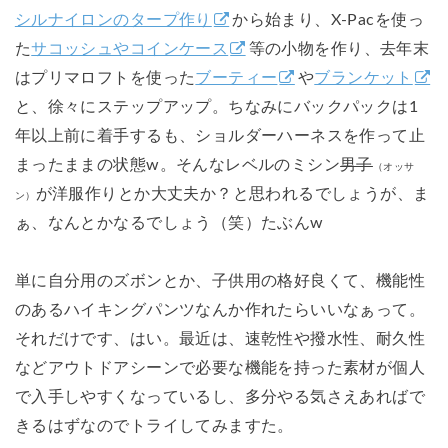
シルナイロンのタープ作り
から始まり、X-Pacを使っ
た
サコッシュやコインケース
等の小物を作り、去年末
はプリマロフトを使った
ブーティー
や
ブランケット
と、徐々にステップアップ。ちなみにバックパックは1
年以上前に着手するも、ショルダーハーネスを作って止
まったままの状態w。そんなレベルのミシン
男子
（オッサ
が洋服作りとか大丈夫か？と思われるでしょうが、ま
ン）
ぁ、なんとかなるでしょう（笑）たぶんw
単に自分用のズボンとか、子供用の格好良くて、機能性
のあるハイキングパンツなんか作れたらいいなぁって。
それだけです、はい。最近は、速乾性や撥水性、耐久性
などアウトドアシーンで必要な機能を持った素材が個人
で入手しやすくなっているし、多分やる気さえあればで
きるはずなのでトライしてみますた。