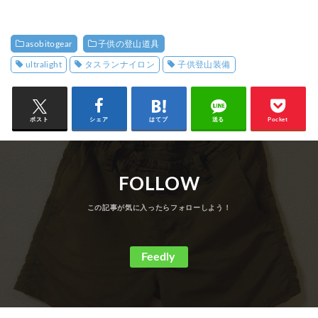
asobitogear
子供の登山道具
ultralight
タスランナイロン
子供登山装備
ポスト
シェア
はてブ
送る
Pocket
FOLLOW
Feedly