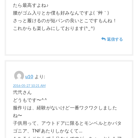
たら最高すよね♪
腰がゴム入りとか僕も好みなんですよ( ´艸｀)
さっと履けるのが短パンの良いとこですもんね！
これからも楽しみにしております(^_^)ゞ
返信する
u10
より:
2016-05-27 10:21 AM
弐弐さん
どうもです〜^^
服作りは、経験がないけど一番ワクワクしました
ね〜
子供用って、アウトドアに限るとモンベルとかパタ
ゴニア、TNFあたりしかなくて…