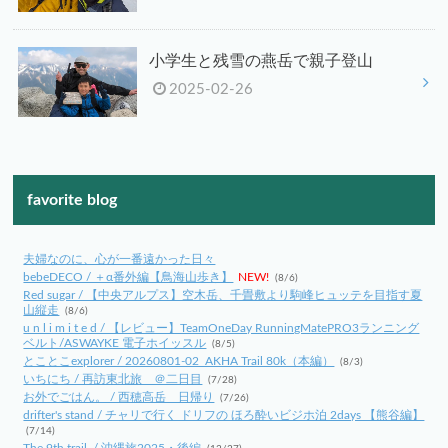
小学生と残雪の燕岳で親子登山
2025-02-26
favorite blog
夫婦なのに、心が一番遠かった日々
bebeDECO / ＋α番外編【鳥海山歩き】
NEW!
(8/6)
Red sugar / 【中央アルプス】空木岳、千畳敷より駒峰ヒュッテを目指す夏
山縦走
(8/6)
u n l i m i t e d / 【レビュー】TeamOneDay RunningMatePRO3ランニング
ベルト/ASWAYKE 電子ホイッスル
(8/5)
とことこexplorer / 20260801-02_AKHA Trail 80k（本編）
(8/3)
いちにち / 再訪東北旅 ＠二日目
(7/28)
お外でごはん。 / 西穂高岳 日帰り
(7/26)
drifter's stand / チャリで行く ドリフの ほろ酔いビジホ泊 2days 【熊谷編】
(7/14)