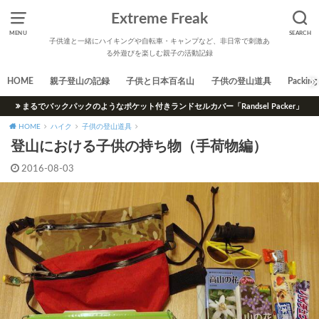
Extreme Freak
MENU
SEARCH
子供達と一緒にハイキングや自転車・キャンプなど、非日常で刺激あ
る外遊びを楽しむ親子の活動記録
HOME
親子登山の記録
子供と日本百名山
子供の登山道具
Packing 
まるでバックパックのようなポケット付きランドセルカバー「Randsel Packer」
HOME
ハイク
子供の登山道具
登山における子供の持ち物（手荷物編）
2016-08-03