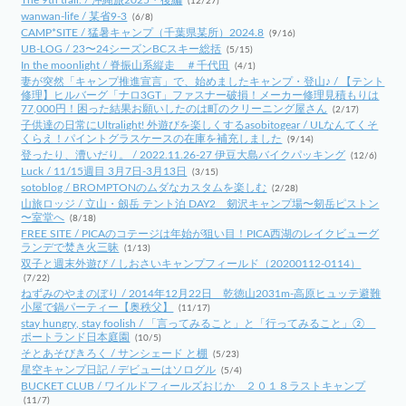
The 9th trail. / 沖縄旅2025・後編
(12/27)
wanwan-life / 某省9-3
(6/8)
CAMP*SITE / 猛暑キャンプ（千葉県某所）2024.8
(9/16)
UB-LOG / 23〜24シーズンBCスキー総括
(5/15)
In the moonlight / 脊振山系縦走 ＃千代田
(4/1)
妻が突然「キャンプ推進宣言」で、始めましたキャンプ・登山♪ / 【テント
修理】ヒルバーグ「ナロ3GT」ファスナー破損！メーカー修理見積もりは
77,000円！困った結果お願いしたのは町のクリーニング屋さん
(2/17)
子供達の日常にUltralight! 外遊びを楽しくするasobitogear / ULなんてくそ
くらえ！パイントグラスケースの在庫を補充しました
(9/14)
登ったり、漕いだり。 / 2022.11.26-27 伊豆大島バイクパッキング
(12/6)
Luck / 11/15週目 3月7日-3月13日
(3/15)
sotoblog / BROMPTONのムダなカスタムを楽しむ
(2/28)
山旅ロッジ / 立山・劔岳 テント泊 DAY2 剱沢キャンプ場〜剱岳ピストン
〜室堂へ
(8/18)
FREE SITE / PICAのコテージは年始が狙い目！PICA西湖のレイクビューグ
ランデで焚き火三昧
(1/13)
双子と週末外遊び / しおさいキャンプフィールド（20200112-0114）
(7/22)
ねずみのやまのぼり / 2014年12月22日 乾徳山2031m-高原ヒュッテ避難
小屋で鍋パーティー【奥秩父】
(11/17)
stay hungry, stay foolish / 「言ってみること」と「行ってみること」②
ポートランド日本庭園
(10/5)
そとあそびきろく / サンシェード と棚
(5/23)
星空キャンプ日記 / デビューはソログル
(5/4)
BUCKET CLUB / ワイルドフィールズおじか ２０１８ラストキャンプ
(11/7)