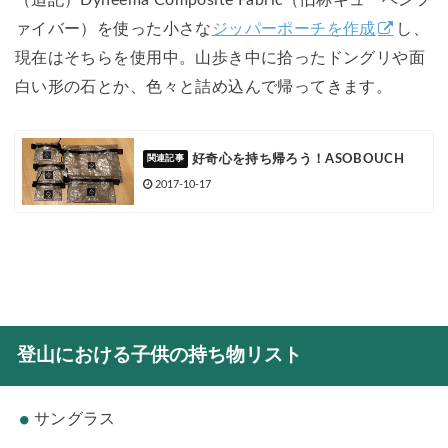
（追記）Dyneema Composite Fabric（旧称キューベンフ
ァイバー）を使った小さな
ジッパーポーチを作成
し、
現在はそちらを使用中。山歩き中に拾ったドングリや面
白い形の石とか、色々と詰め込んで帰ってきます。
好奇心を持ち帰ろう！ASOBOUCH
2017-10-17
登山における子供の持ち物リスト
サングラス