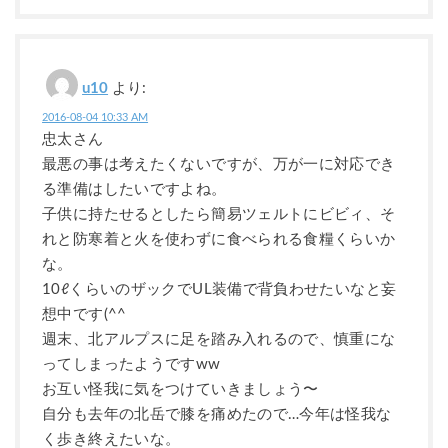
u10
より:
2016-08-04 10:33 AM
忠太さん
最悪の事は考えたくないですが、万が一に対応でき
る準備はしたいですよね。
子供に持たせるとしたら簡易ツェルトにビビィ、そ
れと防寒着と火を使わずに食べられる食糧くらいか
な。
10ℓくらいのザックでUL装備で背負わせたいなと妄
想中です(^^
週末、北アルプスに足を踏み入れるので、慎重にな
ってしまったようですww
お互い怪我に気をつけていきましょう〜
自分も去年の北岳で膝を痛めたので…今年は怪我な
く歩き終えたいな。