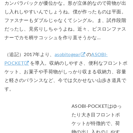
カンパラパックが優位かな。形が立体的なので荷物が出
し入れしやすいんでしょうね。僕が作ったものは平面。
ファスナーもダブルじゃなくてシングル。ま、試作段階
だったし、見劣りしちゃうよね。近々、ビスロンファス
ナーでカモ柄サコッシュを作り直そうかな…
（追記）2017年より、
asobitogear
の
ASOBI-
POCKET
を導入。収納のしやすさ、便利なフロントポ
ケット、お菓子や手荷物がしっかり収まる収納力、容量
と軽さのバランスなど、今では欠かせない山歩き道具で
す。
ASOBI-POCKETはゆっ
たり大き目フロントポ
ケットが特徴的で、荷
物の出し入れのしやす