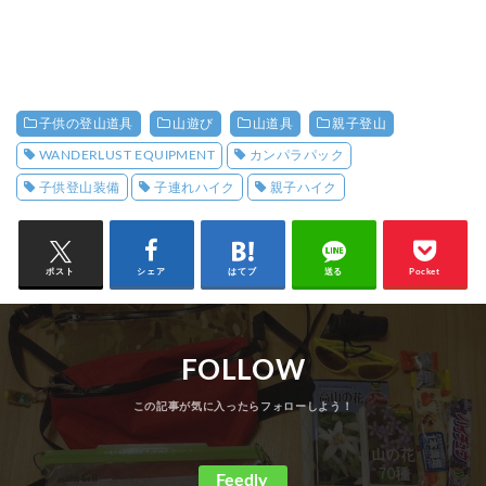
子供の登山道具
山遊び
山道具
親子登山
WANDERLUST EQUIPMENT
カンパラパック
子供登山装備
子連れハイク
親子ハイク
ポスト
シェア
はてブ
送る
Pocket
FOLLOW
Feedly