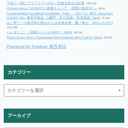
子供と一緒にアウトドアへGO! / 安達太良山の紅葉
(10/12)
Oniyon spice / 20180721 避暑キャンプ -関西の軽井沢へ-
(8/4)
Goodneighbor,Goodtrail,Goodbeer / Hike ： 2017.11_東北_Mountain
ONSEN Trip_裏岩手縦走_八幡平・松川温泉・乳頭温泉_Day4
(5/16)
山と野と / 小春日和の秋山さんぽ＠奥多摩・鷹ノ巣山 2016.11.5(土)
(11/10)
ハレタヒニ。 / 高島トレイル DAY3・DAY4
(8/26)
SOLA Sunny Day / Fastpacking the Northern Alps Trail in 3days
(9/25)
Powered by livedoor 相互RSS
カテゴリー
アーカイブ