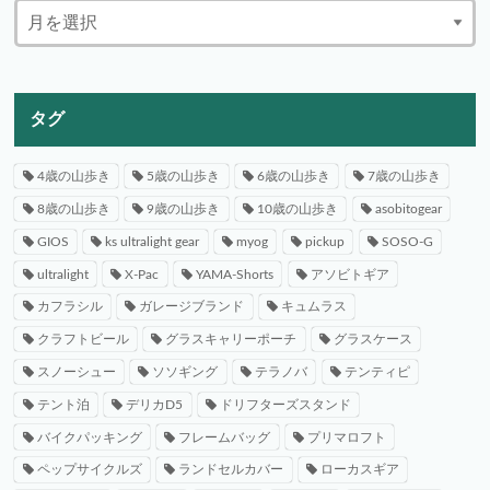
タグ
4歳の山歩き
5歳の山歩き
6歳の山歩き
7歳の山歩き
8歳の山歩き
9歳の山歩き
10歳の山歩き
asobitogear
GIOS
ks ultralight gear
myog
pickup
SOSO-G
ultralight
X-Pac
YAMA-Shorts
アソビトギア
カフラシル
ガレージブランド
キュムラス
クラフトビール
グラスキャリーポーチ
グラスケース
スノーシュー
ソソギング
テラノバ
テンティピ
テント泊
デリカD5
ドリフターズスタンド
バイクパッキング
フレームバッグ
プリマロフト
ペップサイクルズ
ランドセルカバー
ローカスギア