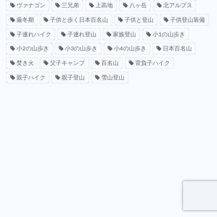
ヴァナゴン
三兄弟
上高地
八ヶ岳
北アルプス
厳冬期
子供と歩く日本百名山
子供と登山
子供登山装備
子連れハイク
子連れ登山
家族登山
小1の山歩き
小2の山歩き
小3の山歩き
小4の山歩き
日本百名山
焚き火
父子キャンプ
百名山
背負子ハイク
親子ハイク
親子登山
雪山登山