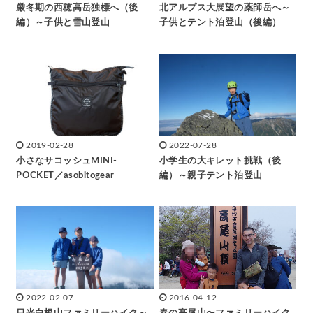
厳冬期の西穂高岳独標へ（後
北アルプス大展望の薬師岳へ～
編）～子供と雪山登山
子供とテント泊登山（後編）
2019-02-28
2022-07-28
小さなサコッシュMINI-
小学生の大キレット挑戦（後
POCKET／asobitogear
編）～親子テント泊登山
2022-02-07
2016-04-12
日光白根山ファミリーハイク～
春の高尾山〜ファミリーハイク