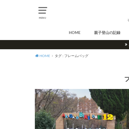
MENU
HOME
親子登山の記録
北アルプス
中央アルプス
南アルプス
八ヶ岳
尾瀬
奥多摩
奥秩父
丹沢
北海道
東北
関東
甲信越
北陸
関西
中国・四国
九州
HOME
タグ : フレームバッグ