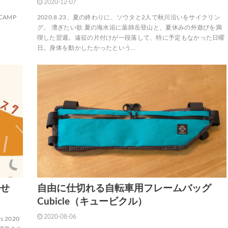
2020-12-07
CAMP
2020.8.23、夏の終わりに、ソウタと2人で秋川沿いをサイクリン
グ。 漕ぎたい欲 夏の海水浴に薬師岳登山と、夏休みの外遊びを満
喫した翌週。遠征の片付けが一段落して、特に予定もなかった日曜
日。身体を動かしたかったという…
らせ
自由に仕切れる自転車用フレームバッグ
Cubicle（キュービクル）
2020-08-06
 2020