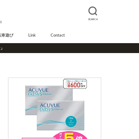
SEARCH
録
転車遊び
Link
Contact
r」