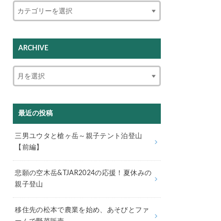
ARCHIVE
最近の投稿
三男ユウタと槍ヶ岳～親子テント泊登山
【前編】
悲願の空木岳&TJAR2024の応援！夏休みの
親子登山
移住先の松本で農業を始め、あそびとファ