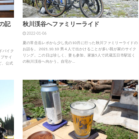
の記
秋川渓谷へファミリーライド
2022-01-06
夏の常念岳レポから少し先の10月に行った秋川ファミリーライドの
お話を。 2021.10.10 男４人で出かけることが多い我が家のサイク
イドバイク
リング。この日は珍しく、妻も参加。家族5人で武蔵五日市駅近く
ップサイ
の秋川渓谷へ向かう。自宅か…
ど、公式