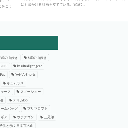
で、サ
にも出かける計画を立てている。家族5…
こをこう
7歳の山歩き
8歳の山歩き
GIOS
ks ultralight gear
-Pac
YAMA-Shorts
キュムラス
スケース
スノーシュー
泊
デリカD5
レームバッグ
プリマロフト
スギア
ヴァナゴン
三兄弟
子供と歩く日本百名山