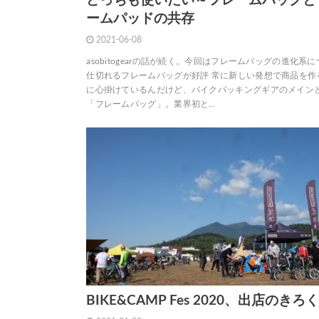
どっちも使いたい～フレームバッグと
ームパッドの共存
2021-06-08
asobitogearの話が続く。今回はフレームバッグの進化系
仕切れるフレームバッグが好評 常に新しい発想で商品を作
に心掛けているんだけど、バイクパッキングギアのメイン
「フレームバッグ」。業界初と…
BIKE&CAMP Fes 2020、出店のきろ