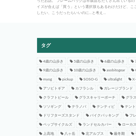
ったお話。 フレームバッグは市販品もたくさん出ているの
イズが合えば「買う」という選択肢もあるわけだけど、こ
したい、こうだったらいいのに…と考え…
タグ
4歳の山歩き
5歳の山歩き
6歳の山歩き
9歳の山歩き
10歳の山歩き
asobitogear
myog
pickup
SOSO-G
ultralight
X
アソビトギア
カフラシル
ガレージブランド
クラフトビール
グラスキャリーポーチ
グラ
ソソギング
テラノバ
テンティピ
テント
ドリフターズスタンド
バイクパッキング
フ
ペップサイクルズ
ランドセルカバー
ローカ
上高地
八ヶ岳
北アルプス
厳冬期