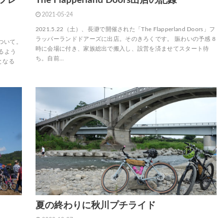
フレ
The Flapperland Doors出店の記録
2021-05-24
2021.5.22（土）、長瀞で開催された「The Flapperland Doors」フ
ラッパーランドドアーズに出店。そのきろくです。 賑わいの予感 8
について。
時に会場に付き、家族総出で搬入し、設営を済ませてスタート待
るよう
ち。自前…
となる
く
夏の終わりに秋川プチライド