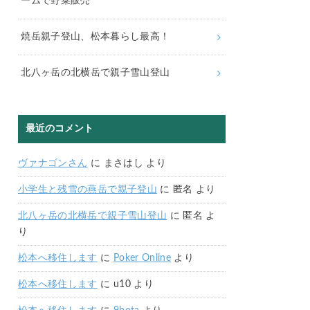
ームで野菜販売
焼岳親子登山、松本暮らし最高！
北八ヶ岳の北横岳で親子雪山登山
最近のコメント
ヴァナゴンさん
に
まさはし
より
小学生と残雪の燕岳で親子登山
に
匿名
より
北八ヶ岳の北横岳で親子雪山登山
に
匿名
よ
り
松本へ移住します
に
Poker Online
より
松本へ移住します
に
u10
より