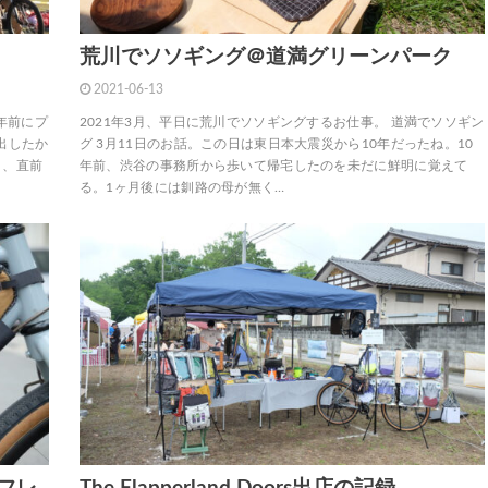
荒川でソソギング＠道満グリーンパーク
2021-06-13
一年前にプ
2021年3月、平日に荒川でソソギングするお仕事。 道満でソソギン
出したか
グ 3月11日のお話。この日は東日本大震災から10年だったね。10
と、直前
年前、渋谷の事務所から歩いて帰宅したのを未だに鮮明に覚えて
る。1ヶ月後には釧路の母が無く…