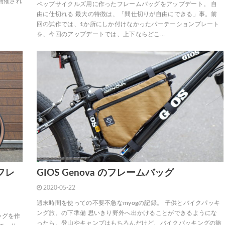
開催され
ペップサイクルズ用に作ったフレームバッグをアップデート。 自
由に仕切れる 最大の特徴は、「間仕切りが自由にできる」事。前
回の試作では、1か所にしか付けなかったパーテーションプレート
を、今回のアップデートでは、上下ならどこ…
用フレ
GIOS Genova のフレームバッグ
2020-05-22
週末時間を使っての不要不急なmyogの記録。 子供とバイクパッキ
ング旅。の下準備 思いきり野外へ出かけることができるようにな
ッグを作
ったら、登山やキャンプはもちろんだけど、バイクパッキングの旅