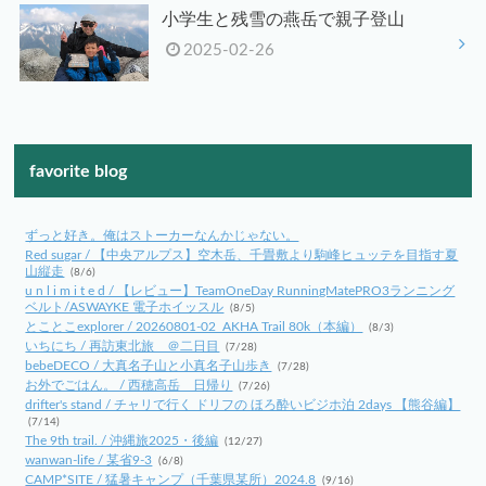
小学生と残雪の燕岳で親子登山
2025-02-26
favorite blog
ずっと好き。俺はストーカーなんかじゃない。
Red sugar / 【中央アルプス】空木岳、千畳敷より駒峰ヒュッテを目指す夏
山縦走
(8/6)
u n l i m i t e d / 【レビュー】TeamOneDay RunningMatePRO3ランニング
ベルト/ASWAYKE 電子ホイッスル
(8/5)
とことこexplorer / 20260801-02_AKHA Trail 80k（本編）
(8/3)
いちにち / 再訪東北旅 ＠二日目
(7/28)
bebeDECO / 大真名子山と小真名子山歩き
(7/28)
お外でごはん。 / 西穂高岳 日帰り
(7/26)
drifter's stand / チャリで行く ドリフの ほろ酔いビジホ泊 2days 【熊谷編】
(7/14)
The 9th trail. / 沖縄旅2025・後編
(12/27)
wanwan-life / 某省9-3
(6/8)
CAMP*SITE / 猛暑キャンプ（千葉県某所）2024.8
(9/16)