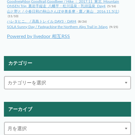
Goodneighbor,Goodtrail,Goodbeer / Hike ： 2017.11_東北_Mountain
ONSEN Trip_裏岩手縦走_八幡平・松川温泉・乳頭温泉_Day4
(5/16)
山と野と / 小春日和の秋山さんぽ＠奥多摩・鷹ノ巣山 2016.11.5(土)
(11/10)
ハレタヒニ。 / 高島トレイル DAY3・DAY4
(8/26)
SOLA Sunny Day / Fastpacking the Northern Alps Trail in 3days
(9/25)
Powered by livedoor 相互RSS
カテゴリー
アーカイブ