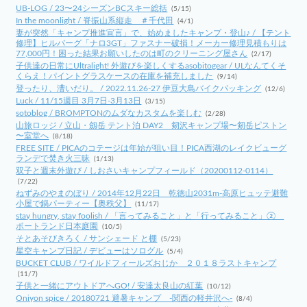
UB-LOG / 23〜24シーズンBCスキー総括
(5/15)
In the moonlight / 脊振山系縦走 ＃千代田
(4/1)
妻が突然「キャンプ推進宣言」で、始めましたキャンプ・登山♪ / 【テント
修理】ヒルバーグ「ナロ3GT」ファスナー破損！メーカー修理見積もりは
77,000円！困った結果お願いしたのは町のクリーニング屋さん
(2/17)
子供達の日常にUltralight! 外遊びを楽しくするasobitogear / ULなんてくそ
くらえ！パイントグラスケースの在庫を補充しました
(9/14)
登ったり、漕いだり。 / 2022.11.26-27 伊豆大島バイクパッキング
(12/6)
Luck / 11/15週目 3月7日-3月13日
(3/15)
sotoblog / BROMPTONのムダなカスタムを楽しむ
(2/28)
山旅ロッジ / 立山・劔岳 テント泊 DAY2 剱沢キャンプ場〜剱岳ピストン
〜室堂へ
(8/18)
FREE SITE / PICAのコテージは年始が狙い目！PICA西湖のレイクビューグ
ランデで焚き火三昧
(1/13)
双子と週末外遊び / しおさいキャンプフィールド（20200112-0114）
(7/22)
ねずみのやまのぼり / 2014年12月22日 乾徳山2031m-高原ヒュッテ避難
小屋で鍋パーティー【奥秩父】
(11/17)
stay hungry, stay foolish / 「言ってみること」と「行ってみること」②
ポートランド日本庭園
(10/5)
そとあそびきろく / サンシェード と棚
(5/23)
星空キャンプ日記 / デビューはソログル
(5/4)
BUCKET CLUB / ワイルドフィールズおじか ２０１８ラストキャンプ
(11/7)
子供と一緒にアウトドアへGO! / 安達太良山の紅葉
(10/12)
Oniyon spice / 20180721 避暑キャンプ -関西の軽井沢へ-
(8/4)