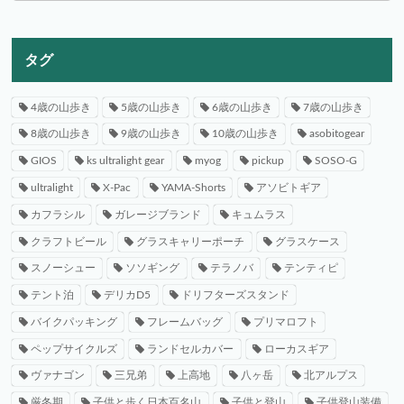
タグ
4歳の山歩き
5歳の山歩き
6歳の山歩き
7歳の山歩き
8歳の山歩き
9歳の山歩き
10歳の山歩き
asobitogear
GIOS
ks ultralight gear
myog
pickup
SOSO-G
ultralight
X-Pac
YAMA-Shorts
アソビトギア
カフラシル
ガレージブランド
キュムラス
クラフトビール
グラスキャリーポーチ
グラスケース
スノーシュー
ソソギング
テラノバ
テンティピ
テント泊
デリカD5
ドリフターズスタンド
バイクパッキング
フレームバッグ
プリマロフト
ペップサイクルズ
ランドセルカバー
ローカスギア
ヴァナゴン
三兄弟
上高地
八ヶ岳
北アルプス
厳冬期
子供と歩く日本百名山
子供と登山
子供登山装備