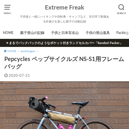
Extreme Freak
MENU
SEARCH
子供達と一緒にハイキングや自転車・キャンプなど、非日常で刺激あ
る外遊びを楽しむ親子の活動記録
HOME
親子登山の記録
子供と日本百名山
子供の登山道具
Packing 
まるでバックパックのようなポケット付きランドセルカバー「Randsel Packer」
HOME
asobitogear
Pepcycles ペップサイクルズ NS-S1用フレーム
バッグ
2020-07-21