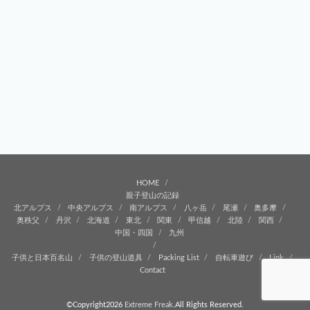
HOME
親子登山の記録
北アルプス
中央アルプス
南アルプス
八ヶ岳
尾瀬
奥多摩
奥秩父
丹沢
北海道
東北
関東
甲信越
北陸
関西
中国・四国
九州
子供と日本百名山
子供の登山道具
Packing List
自転車遊び
Link
Contact
©Copyright2026
Extreme Freak
.All Rights Reserved.