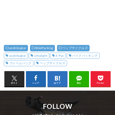
asobitogear
BikePacking
ペップサイクルズ
asobitogear
ultralight
X-Pac
バイクパッキング
フレームバッグ
ペップサイクルズ
ポスト
シェア
はてブ
送る
Pocket
FOLLOW