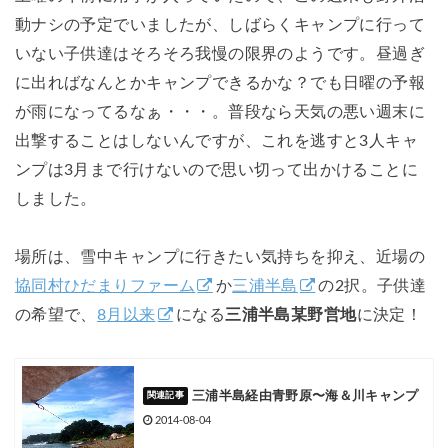
動ナシの予定でいましたが、しばらくキャンプに行って
いない子供達はそろそろ我慢の限界のようです。昼過ぎ
に出ればなんとかキャンプできるかな？でも日曜の予報
が雨になってるなぁ・・・。普段なら天気の悪い週末に
出撃することはしないんですが、これを逃すと3人キャ
ンプは3月まで行けないので思い切って出かけることに
しました。
場所は、雪中キャンプに行きたい気持ちを抑え、近場の
協同村ひだまりファーム
か
三浦半島
の2択。子供達
の希望で、
8月以来
になる
三浦半島某野営地
に決定！
三浦半島経由青野原〜海＆川キャンプ
2014-08-04