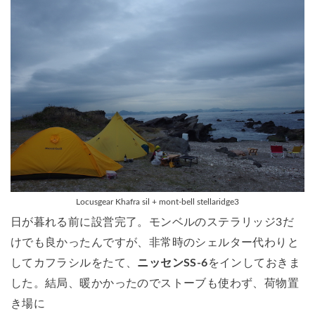
Locusgear Khafra sil + mont-bell stellaridge3
日が暮れる前に設営完了。モンベルのステラリッジ3だ
けでも良かったんですが、非常時のシェルター代わりと
してカフラシルをたて、
ニッセンSS-6
をインしておきま
した。結局、暖かかったのでストーブも使わず、荷物置
き場に