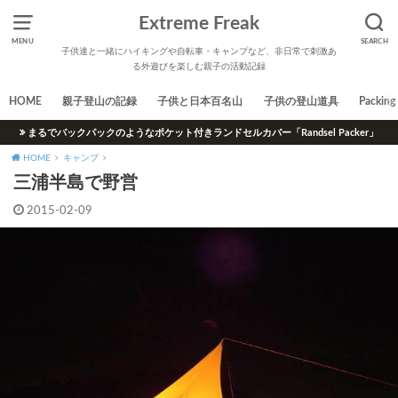
Extreme Freak
MENU
SEARCH
子供達と一緒にハイキングや自転車・キャンプなど、非日常で刺激あ
る外遊びを楽しむ親子の活動記録
HOME
親子登山の記録
子供と日本百名山
子供の登山道具
Packing 
まるでバックパックのようなポケット付きランドセルカバー「Randsel Packer」
HOME
キャンプ
三浦半島で野営
2015-02-09