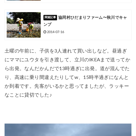
協同村ひだまりファーム〜秋川でキャ
ンプ
2014-07-16
土曜の午前に、子供を3人連れて買い出しなど。昼過ぎ
にママにユウタを引き渡して、立川のIKEAまで送ってか
ら出発。なんだかんだで13時過ぎに出発。道が混んでた
り、高速に乗り間違えたりしてw、15時半過ぎになんと
か到着です。先客がいるかと思ってましたが、ラッキー
なことに貸切でした♪