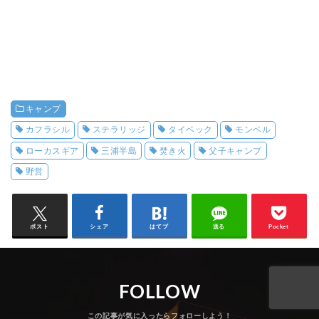
キャンプ
カフラシル
ステラリッジ
タイベック
モンベル
ローカスギア
三浦半島
焚き火
父子キャンプ
野営
ポスト
シェア
はてブ
送る
Pocket
FOLLOW