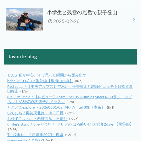
小学生と残雪の燕岳で親子登山
2025-02-26
favorite blog
ぜんぶ私が中心、そう思った瞬間から歪み出す
bebeDECO / ＋α番外編【鳥海山歩き】
(8/6)
Red sugar / 【中央アルプス】空木岳、千畳敷より駒峰ヒュッテを目指す夏
山縦走
(8/6)
u n l i m i t e d / 【レビュー】TeamOneDay RunningMatePRO3ランニング
ベルト/ASWAYKE 電子ホイッスル
(8/5)
とことこexplorer / 20260801-02_AKHA Trail 80k（本編）
(8/3)
いちにち / 再訪東北旅 ＠二日目
(7/28)
お外でごはん。 / 西穂高岳 日帰り
(7/26)
drifter's stand / チャリで行く ドリフの ほろ酔いビジホ泊 2days 【熊谷編】
(7/14)
The 9th trail. / 沖縄旅2025・後編
(12/27)
wanwan-life / 某省9-3
(6/8)