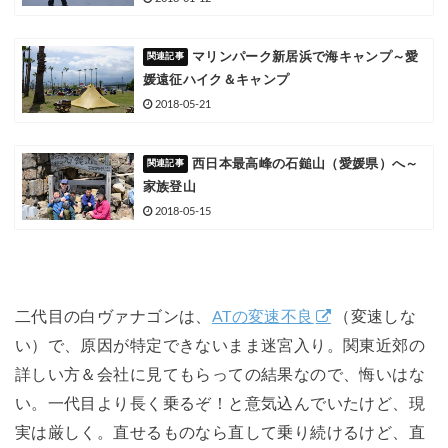
マリンパーク新居浜で海キャンプ～愛
媛遠征ハイク＆キャンプ
2018-05-21
西日本最高峰の石鎚山（愛媛県）へ～
家族登山
2018-05-15
二代目の白ヴァナゴンは、
ATの変速不良
（変速しな
い）で、原因が特定できないまま迷宮入り。関東近郊の
詳しい方＆会社に見てもらっての結果なので、悔いはな
い。一代目より長く乗るぞ！と意気込んでいたけど、現
実は厳しく。直せるものなら直して乗り続けるけど、直