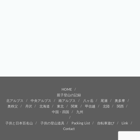
HOME
親子登山の記録
北アルプス
中央アルプス
南アルプス
八ヶ岳
尾瀬
奥多摩
奥秩父
丹沢
北海道
東北
関東
甲信越
北陸
関西
中国・四国
九州
子供と日本百名山
子供の登山道具
Packing List
自転車遊び
Link
Contact