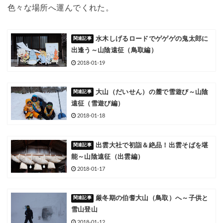
色々な場所へ運んでくれた。
水木しげるロードでゲゲゲの鬼太郎に
出逢う～山陰遠征（鳥取編）
2018-01-19
大山（だいせん）の麓で雪遊び～山陰
遠征（雪遊び編）
2018-01-18
出雲大社で初詣＆絶品！出雲そばを堪
能～山陰遠征（出雲編）
2018-01-17
厳冬期の伯耆大山（鳥取）へ～子供と
雪山登山
2018-01-12