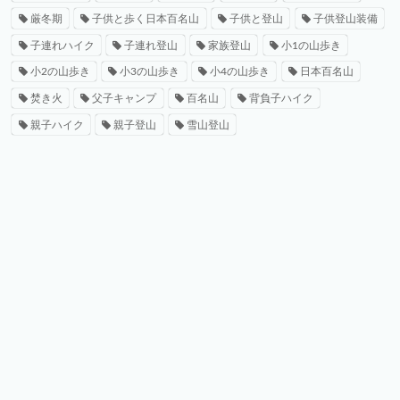
厳冬期
子供と歩く日本百名山
子供と登山
子供登山装備
子連れハイク
子連れ登山
家族登山
小1の山歩き
小2の山歩き
小3の山歩き
小4の山歩き
日本百名山
焚き火
父子キャンプ
百名山
背負子ハイク
親子ハイク
親子登山
雪山登山