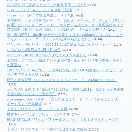
CAMP*SITE / 猛暑キャンプ（千葉県某所）2024.8
(9/16)
UB-LOG / 23〜24シーズンBCスキー総括
(5/15)
In the moonlight / 脊振山系縦走 ＃千代田
(4/1)
妻が突然「キャンプ推進宣言」で、始めましたキャンプ・登山♪ / 【テント
修理】ヒルバーグ「ナロ3GT」ファスナー破損！メーカー修理見積もりは
77,000円！困った結果お願いしたのは町のクリーニング屋さん
(2/17)
子供達の日常にUltralight! 外遊びを楽しくするasobitogear / ULなんてくそ
くらえ！パイントグラスケースの在庫を補充しました
(9/14)
登ったり、漕いだり。 / 2022.11.26-27 伊豆大島バイクパッキング
(12/6)
Luck / 11/15週目 3月7日-3月13日
(3/15)
sotoblog / BROMPTONのムダなカスタムを楽しむ
(2/28)
山旅ロッジ / 立山・劔岳 テント泊 DAY2 剱沢キャンプ場〜剱岳ピストン
〜室堂へ
(8/18)
FREE SITE / PICAのコテージは年始が狙い目！PICA西湖のレイクビューグ
ランデで焚き火三昧
(1/13)
双子と週末外遊び / しおさいキャンプフィールド（20200112-0114）
(7/22)
ねずみのやまのぼり / 2014年12月22日 乾徳山2031m-高原ヒュッテ避難
小屋で鍋パーティー【奥秩父】
(11/17)
stay hungry, stay foolish / 「言ってみること」と「行ってみること」②
ポートランド日本庭園
(10/5)
そとあそびきろく / サンシェード と棚
(5/23)
星空キャンプ日記 / デビューはソログル
(5/4)
BUCKET CLUB / ワイルドフィールズおじか ２０１８ラストキャンプ
(11/7)
子供と一緒にアウトドアへGO! / 安達太良山の紅葉
(10/12)