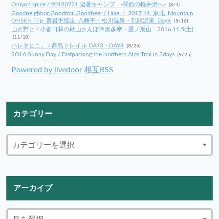
Oniyon spice / 20180721 避暑キャンプ -関西の軽井沢へ-
(8/4)
Goodneighbor,Goodtrail,Goodbeer / Hike ： 2017.11_東北_Mountain
ONSEN Trip_裏岩手縦走_八幡平・松川温泉・乳頭温泉_Day4
(5/16)
山と野と / 小春日和の秋山さんぽ＠奥多摩・鷹ノ巣山 2016.11.5(土)
(11/10)
ハレタヒニ。 / 高島トレイル DAY3・DAY4
(8/26)
SOLA Sunny Day / Fastpacking the Northern Alps Trail in 3days
(9/25)
Powered by livedoor 相互RSS
カテゴリー
アーカイブ