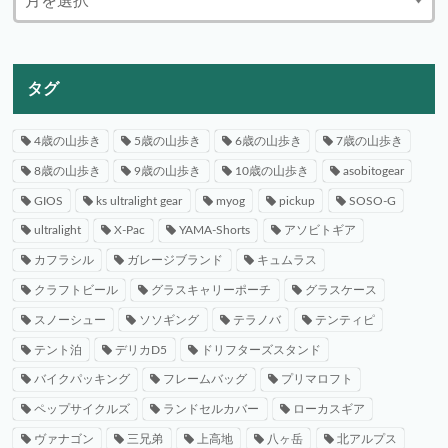
タグ
4歳の山歩き
5歳の山歩き
6歳の山歩き
7歳の山歩き
8歳の山歩き
9歳の山歩き
10歳の山歩き
asobitogear
GIOS
ks ultralight gear
myog
pickup
SOSO-G
ultralight
X-Pac
YAMA-Shorts
アソビトギア
カフラシル
ガレージブランド
キュムラス
クラフトビール
グラスキャリーポーチ
グラスケース
スノーシュー
ソソギング
テラノバ
テンティピ
テント泊
デリカD5
ドリフターズスタンド
バイクパッキング
フレームバッグ
プリマロフト
ペップサイクルズ
ランドセルカバー
ローカスギア
ヴァナゴン
三兄弟
上高地
八ヶ岳
北アルプス