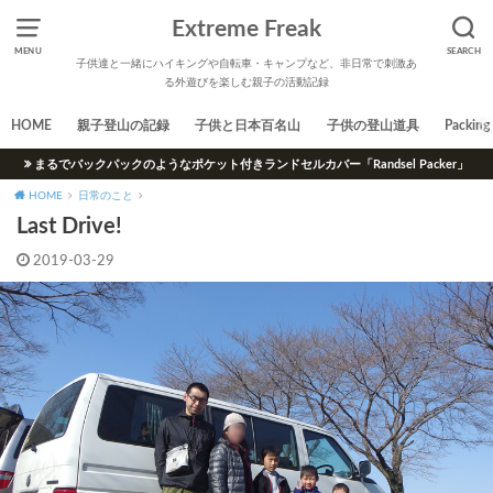
Extreme Freak
MENU
SEARCH
子供達と一緒にハイキングや自転車・キャンプなど、非日常で刺激あ
る外遊びを楽しむ親子の活動記録
HOME
親子登山の記録
子供と日本百名山
子供の登山道具
Packing 
まるでバックパックのようなポケット付きランドセルカバー「Randsel Packer」
HOME
日常のこと
Last Drive!
2019-03-29