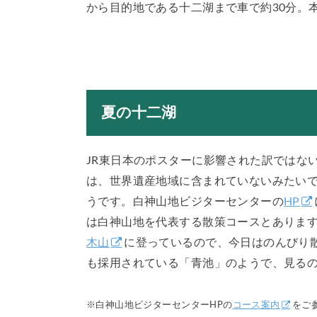
から目的地である十二湖まで車で約30分。
夏の十二湖
JR東日本のポスターに影響された訳ではな
は、世界遺産地域に含まれていないみたい
うです。白神山地ビジターセンターの
HP
は白神山地を代表する散策コースとありま
木山
に登っているので、今日はのんびり
も採用されている「青池」のようで、見る
※白神山地ビジターセンターHPの
コース案内
をご