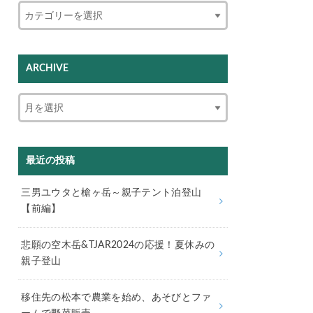
ARCHIVE
最近の投稿
三男ユウタと槍ヶ岳～親子テント泊登山
【前編】
悲願の空木岳&TJAR2024の応援！夏休みの
親子登山
移住先の松本で農業を始め、あそびとファ