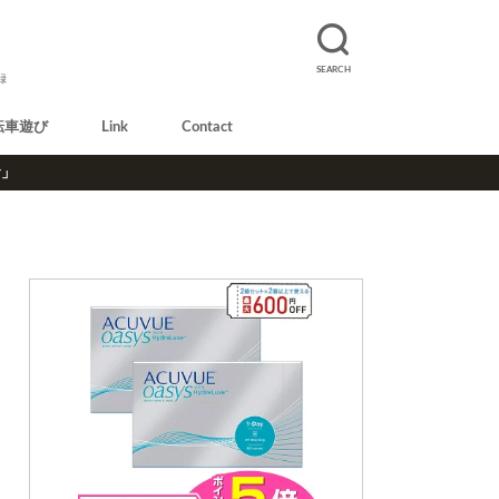
SEARCH
録
転車遊び
Link
Contact
r」