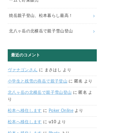
ームで野菜販売
焼岳親子登山、松本暮らし最高！
北八ヶ岳の北横岳で親子雪山登山
最近のコメント
ヴァナゴンさん
に
まさはし
より
小学生と残雪の燕岳で親子登山
に
匿名
より
北八ヶ岳の北横岳で親子雪山登山
に
匿名
よ
り
松本へ移住します
に
Poker Online
より
松本へ移住します
に
u10
より