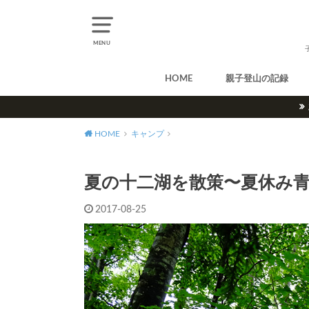
MENU
HOME
親子登山の記録
北アルプス
中央アルプス
南アルプス
八ヶ岳
尾瀬
奥多摩
奥秩父
丹沢
北海道
東北
関東
甲信越
北陸
関西
中国・四国
九州
HOME
キャンプ
夏の十二湖を散策〜夏休み
2017-08-25