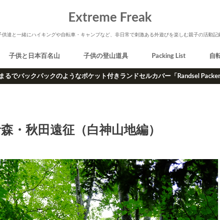
Extreme Freak
子供達と一緒にハイキングや自転車・キャンプなど、非日常で刺激ある外遊びを楽しむ親子の活動記
子供と日本百名山
子供の登山道具
Packing List
自
まるでバックパックのようなポケット付きランドセルカバー「Randsel Packe
青森・秋田遠征（白神山地編）