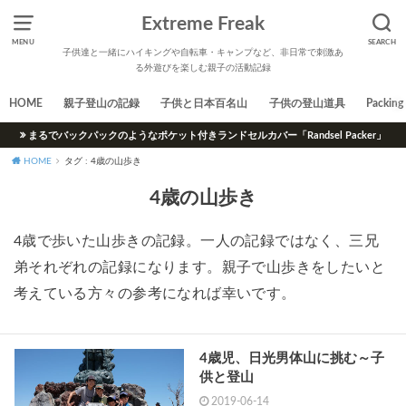
Extreme Freak
MENU
SEARCH
子供達と一緒にハイキングや自転車・キャンプなど、非日常で刺激あ
る外遊びを楽しむ親子の活動記録
HOME
親子登山の記録
子供と日本百名山
子供の登山道具
Packing 
まるでバックパックのようなポケット付きランドセルカバー「Randsel Packer」
HOME
タグ : 4歳の山歩き
4歳の山歩き
4歳で歩いた山歩きの記録。一人の記録ではなく、三兄
弟それぞれの記録になります。親子で山歩きをしたいと
考えている方々の参考になれば幸いです。
4歳児、日光男体山に挑む～子
供と登山
2019-06-14