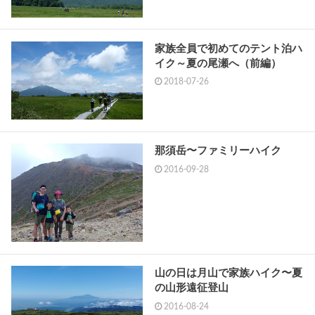
家族全員で初めてのテント泊ハ
イク～夏の尾瀬へ（前編）
2018-07-26
那須岳〜ファミリーハイク
2016-09-28
山の日は月山で家族ハイク〜夏
の山形遠征登山
2016-08-24