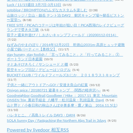
Luck / 11/15週目 3月7日-3月13日
(3/15)
sotoblog / BROMPTONのムダなカスタムを楽しむ
(2/28)
山旅ロッジ / 立山・劔岳 テント泊 DAY2 剱沢キャンプ場〜剱岳ピストン
〜室堂へ
(8/18)
FREE SITE / PICAのコテージは年始が狙い目！PICA西湖のレイクビューグ
ランデで焚き火三昧
(1/13)
双子と週末外遊び / しおさいキャンプフィールド（20200112-0114）
(7/22)
ねずみのやまのぼり / 2014年12月22日 乾徳山2031m-高原ヒュッテ避難
小屋で鍋パーティー【奥秩父】
(11/17)
stay hungry, stay foolish / 「言ってみること」と「行ってみること」②
ポートランド日本庭園
(10/5)
そとあそびきろく / サンシェード と棚
(5/23)
星空キャンプ日記 / デビューはソログル
(5/4)
BUCKET CLUB / ワイルドフィールズおじか ２０１８ラストキャンプ
(11/7)
子供と一緒にアウトドアへGO! / 安達太良山の紅葉
(10/12)
Oniyon spice / 20180721 避暑キャンプ -関西の軽井沢へ-
(8/4)
Goodneighbor,Goodtrail,Goodbeer / Hike ： 2017.11_東北_Mountain
ONSEN Trip_裏岩手縦走_八幡平・松川温泉・乳頭温泉_Day4
(5/16)
山と野と / 小春日和の秋山さんぽ＠奥多摩・鷹ノ巣山 2016.11.5(土)
(11/10)
ハレタヒニ。 / 高島トレイル DAY3・DAY4
(8/26)
SOLA Sunny Day / Fastpacking the Northern Alps Trail in 3days
(9/25)
Powered by livedoor 相互RSS