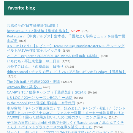
favorite blog
共感必至の“日常修羅場”短編集！
bebeDECO / ＋α番外編【鳥海山歩き】
NEW!
(8/6)
Red sugar / 【中央アルプス】空木岳、千畳敷より駒峰ヒュッテを目指す夏
山縦走
(8/6)
u n l i m i t e d / 【レビュー】TeamOneDay RunningMatePRO3ランニング
ベルト/ASWAYKE 電子ホイッスル
(8/5)
とことこexplorer / 20260801-02_AKHA Trail 80k（本編）
(8/3)
いちにち / 再訪東北旅 ＠二日目
(7/28)
お外でごはん。 / 西穂高岳 日帰り
(7/26)
drifter's stand / チャリで行く ドリフの ほろ酔いビジホ泊 2days 【熊谷編】
(7/14)
The 9th trail. / 沖縄旅2025・後編
(12/27)
wanwan-life / 某省9-3
(6/8)
CAMP*SITE / 猛暑キャンプ（千葉県某所）2024.8
(9/16)
UB-LOG / 23〜24シーズンBCスキー総括
(5/15)
In the moonlight / 脊振山系縦走 ＃千代田
(4/1)
妻が突然「キャンプ推進宣言」で、始めましたキャンプ・登山♪ / 【テント
修理】ヒルバーグ「ナロ3GT」ファスナー破損！メーカー修理見積もりは
77,000円！困った結果お願いしたのは町のクリーニング屋さん
(2/17)
子供達の日常にUltralight! 外遊びを楽しくするasobitogear / ULなんてくそ
くらえ！パイントグラスケースの在庫を補充しました
(9/14)
登ったり、漕いだり。 / 2022.11.26-27 伊豆大島バイクパッキング
(12/6)