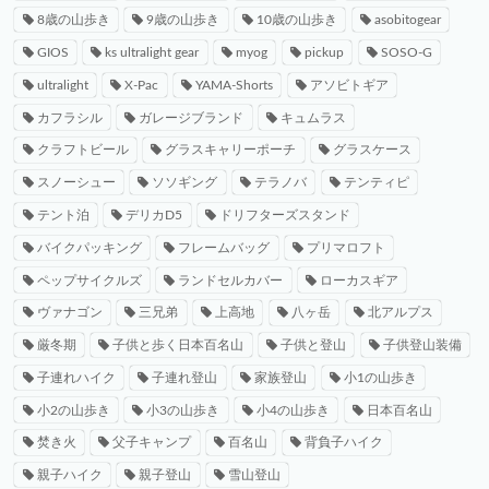
8歳の山歩き
9歳の山歩き
10歳の山歩き
asobitogear
GIOS
ks ultralight gear
myog
pickup
SOSO-G
ultralight
X-Pac
YAMA-Shorts
アソビトギア
カフラシル
ガレージブランド
キュムラス
クラフトビール
グラスキャリーポーチ
グラスケース
スノーシュー
ソソギング
テラノバ
テンティピ
テント泊
デリカD5
ドリフターズスタンド
バイクパッキング
フレームバッグ
プリマロフト
ペップサイクルズ
ランドセルカバー
ローカスギア
ヴァナゴン
三兄弟
上高地
八ヶ岳
北アルプス
厳冬期
子供と歩く日本百名山
子供と登山
子供登山装備
子連れハイク
子連れ登山
家族登山
小1の山歩き
小2の山歩き
小3の山歩き
小4の山歩き
日本百名山
焚き火
父子キャンプ
百名山
背負子ハイク
親子ハイク
親子登山
雪山登山