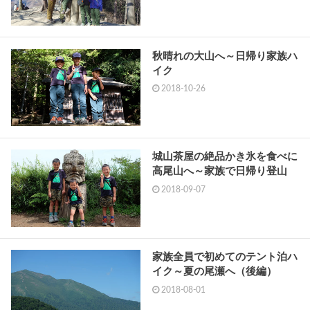
秋晴れの大山へ～日帰り家族ハ
イク
2018-10-26
城山茶屋の絶品かき氷を食べに
高尾山へ～家族で日帰り登山
2018-09-07
家族全員で初めてのテント泊ハ
イク～夏の尾瀬へ（後編）
2018-08-01