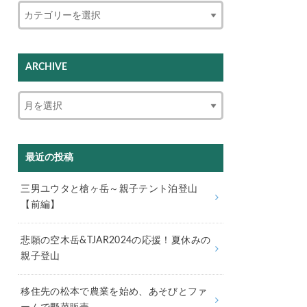
ARCHIVE
最近の投稿
三男ユウタと槍ヶ岳～親子テント泊登山
【前編】
悲願の空木岳&TJAR2024の応援！夏休みの
親子登山
移住先の松本で農業を始め、あそびとファ