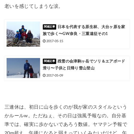
老いを感じてしまうな涙。
日本を代表する原生林、大台ヶ原を家
族で歩く〜GW奈良・三重遠征その1
2017-05-15
残雪の会津駒ヶ岳でソリ＆エアボード
滑り〜子供と日帰り雪山登山
2017-05-09
三連休は、初日に山を歩くのが我が家のスタイルという
かルールw。ただねぇ、その日は強風予報なの。自分基
準では、確実に歩かないであろう数値。ヤマテン予報で
20m超え。午後になると弱まっていくみたいだけど、午