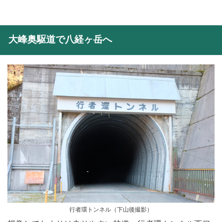
大峰奥駆道で八経ヶ岳へ
行者環トンネル（下山後撮影）