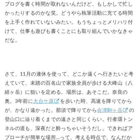
ブログを書く時間が取れないんだけど、もしかして忙し
かったりするのかな笑。どうやら執筆活動に充てる時間
を上手く作れていないみたい。もうちょっとメリハリ付
けて、仕事も遊びも書くことにも取り組んでいかなきゃ
だな。
さて、11月の連休を使って、どこか遠くへ行きたいと考
えていて、未踏の百名山で家族全員が歩ける大峰山（八
経ヶ岳）に狙いを定める。場所は、あそこだ。奈良の
奥。3年前に
大台ケ原
を歩いた時、高速を降りてから
が、かなり遠かった。那須で降りてから
会津駒ヶ岳
の
登山口に辿り着くまでの遠さと同じくらい。行者環トン
ネルの道も、深夜だと酔っちゃいそうだし。できればア
プローチが簡単な場所…って、考える時点で、なんだか