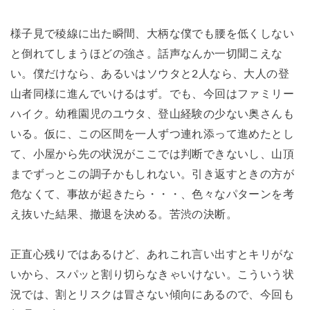
様子見で稜線に出た瞬間、大柄な僕でも腰を低くしない
と倒れてしまうほどの強さ。話声なんか一切聞こえな
い。僕だけなら、あるいはソウタと2人なら、大人の登
山者同様に進んでいけるはず。でも、今回はファミリー
ハイク。幼稚園児のユウタ、登山経験の少ない奥さんも
いる。仮に、この区間を一人ずつ連れ添って進めたとし
て、小屋から先の状況がここでは判断できないし、山頂
までずっとこの調子かもしれない。引き返すときの方が
危なくて、事故が起きたら・・・、色々なパターンを考
え抜いた結果、撤退を決める。苦渋の決断。
正直心残りではあるけど、あれこれ言い出すとキリがな
いから、スパッと割り切らなきゃいけない。こういう状
況では、割とリスクは冒さない傾向にあるので、今回も