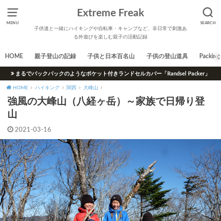
Extreme Freak
MENU
SEARCH
子供達と一緒にハイキングや自転車・キャンプなど、非日常で刺激あ
る外遊びを楽しむ親子の活動記録
HOME
親子登山の記録
子供と日本百名山
子供の登山道具
Packing 
まるでバックパックのようなポケット付きランドセルカバー「Randsel Packer」
HOME
ハイキング
関西
大峰山
強風の大峰山（八経ヶ岳）～家族で日帰り登
山
2021-03-16