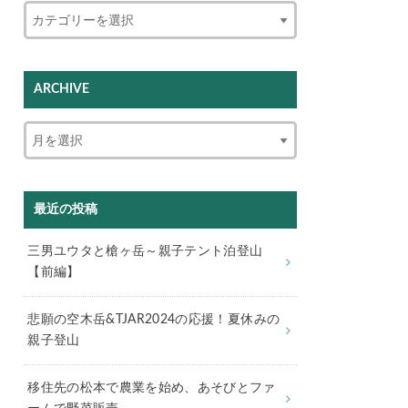
ARCHIVE
最近の投稿
三男ユウタと槍ヶ岳～親子テント泊登山
【前編】
悲願の空木岳&TJAR2024の応援！夏休みの
親子登山
移住先の松本で農業を始め、あそびとファ