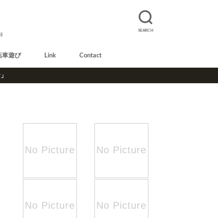
SEARCH
録
転車遊び
Link
Contact
r」