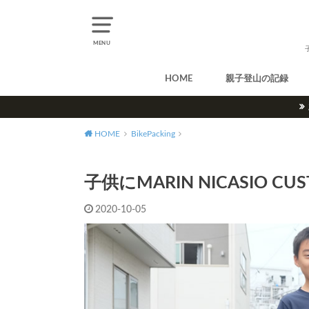
MENU
HOME
親子登山の記録
北アルプス
中央アルプス
南アルプス
八ヶ岳
尾瀬
奥多摩
奥秩父
丹沢
北海道
東北
関東
甲信越
北陸
関西
中国・四国
九州
HOME
BikePacking
子供にMARIN NICASIO C
2020-10-05