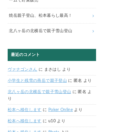
ームで野菜販売
焼岳親子登山、松本暮らし最高！
北八ヶ岳の北横岳で親子雪山登山
最近のコメント
ヴァナゴンさん
に
まさはし
より
小学生と残雪の燕岳で親子登山
に
匿名
より
北八ヶ岳の北横岳で親子雪山登山
に
匿名
よ
り
松本へ移住します
に
Poker Online
より
松本へ移住します
に
u10
より