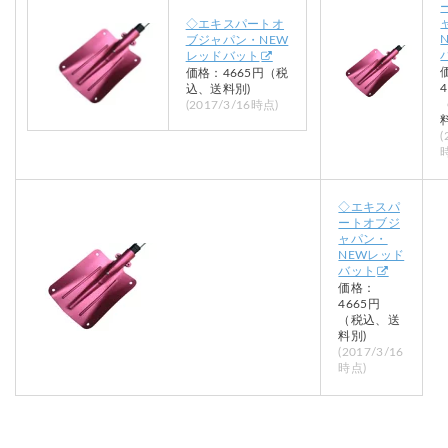
◇エキスパートオ
ブジャパン・NEW
レッドバット
価格：4665円（税
込、送料別)
(2017/3/16時点)
(
◇エキスパ
ートオブジ
ャパン・
NEWレッド
バット
価格：
4665円
（税込、送
料別)
(2017/3/16
時点)