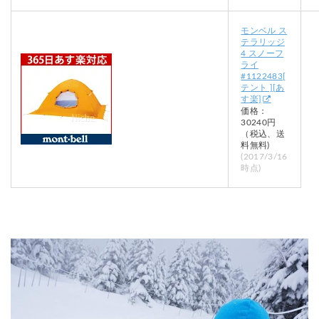
モンベル ス
テラリッジ
4 スノーフ
ライ
#1122483[
テント ][あ
す楽]
価格：
30240円
（税込、送
料無料)
(2017/3/16
時点)