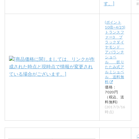
(ポイント
10倍~4/25)
トランスフ
ァー3 ブ
ラックダイ
ヤモンド
アバランチ
ショベ
ル 折り
たたみ式ア
ルミショベ
ル 送料無
料
価格：
7020円
（税込、送
料無料)
(2017/3/16
時点)