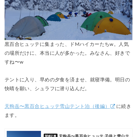
黒百合ヒュッテに集まった、ドMハイカーたちw。人気
の場所だけに、本当に人が多かった。みなさん、好きで
すね〜w
テントに入り、早めの夕食を済ませ、就寝準備。明日の
快晴を願い、シュラフに潜り込んだ。
天狗岳〜黒百合ヒュッテ雪山テント泊（後編）
に続き
ます。
天狗岳〜黒百合ヒュッテ 子供と雪山テ