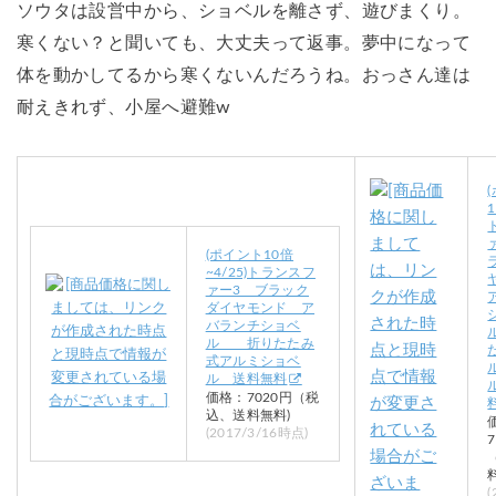
ソウタは設営中から、ショベルを離さず、遊びまくり。
寒くない？と聞いても、大丈夫って返事。夢中になって
体を動かしてるから寒くないんだろうね。おっさん達は
耐えきれず、小屋へ避難w
1
(ポイント10倍
~4/25)トランスフ
ァー3 ブラック
ダイヤモンド ア
バランチショベ
ル 折りたたみ
式アルミショベ
ル 送料無料
価格：7020円（税
込、送料無料)
(2017/3/16時点)
(