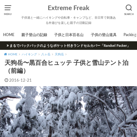
Extreme Freak
MENU
SEARCH
子供達と一緒にハイキングや自転車・キャンプなど、非日常で刺激あ
る外遊びを楽しむ親子の活動記録
HOME
親子登山の記録
子供と日本百名山
子供の登山道具
Packing 
まるでバックパックのようなポケット付きランドセルカバー「Randsel Packer」
HOME
ハイキング
八ヶ岳
天狗岳
天狗岳〜黒百合ヒュッテ 子供と雪山テント泊
（前編）
2016-12-21