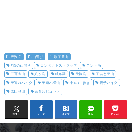
天狗岳
山遊び
親子登山
7歳の山歩き
コンタクトストラップ
テント泊
二百名山
八ヶ岳
厳冬期
天狗岳
子供と登山
子連れハイク
子連れ登山
小1の山歩き
親子ハイク
雪山登山
黒百合ヒュッテ
ポスト
シェア
はてブ
送る
Pocket