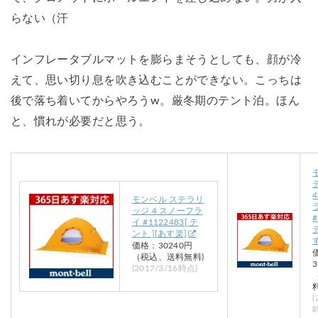
らない（汗
インフレータブルマットを膨らまそうとしても、顔が冷
えて、思い切り息を吹き込むことができない。こっちは
後で落ち着いてからやろうw。厳冬期のテント泊。ほん
と、慣れが必要だと思う。
モンベル ステラリ
ッジ 4 スノーフラ
#
イ #1122483[ テ
ント ][あす楽]
価格：30240円
（税込、送料無料)
(2017/3/16時点)
(