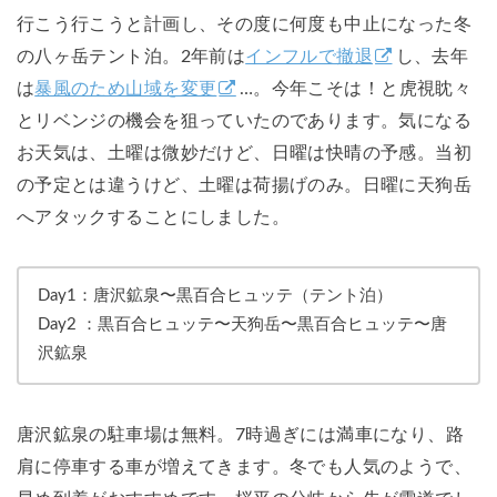
行こう行こうと計画し、その度に何度も中止になった冬
の八ヶ岳テント泊。2年前は
インフルで撤退
し、去年
は
暴風のため山域を変更
…。今年こそは！と虎視眈々
とリベンジの機会を狙っていたのであります。気になる
お天気は、土曜は微妙だけど、日曜は快晴の予感。当初
の予定とは違うけど、土曜は荷揚げのみ。日曜に天狗岳
へアタックすることにしました。
Day1：唐沢鉱泉〜黒百合ヒュッテ（テント泊）
Day2 ：黒百合ヒュッテ〜天狗岳〜黒百合ヒュッテ〜唐
沢鉱泉
唐沢鉱泉の駐車場は無料。7時過ぎには満車になり、路
肩に停車する車が増えてきます。冬でも人気のようで、