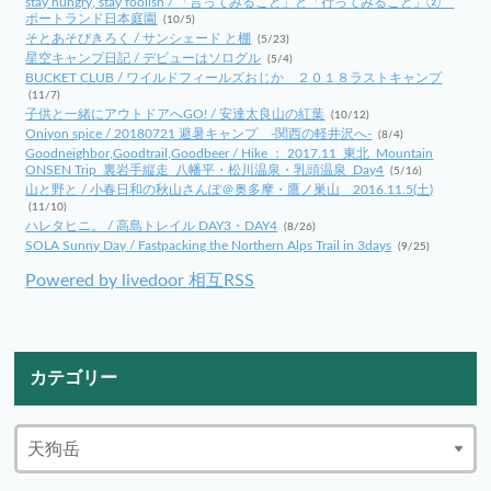
stay hungry, stay foolish / 「言ってみること」と「行ってみること」②
ポートランド日本庭園
(10/5)
そとあそびきろく / サンシェード と棚
(5/23)
星空キャンプ日記 / デビューはソログル
(5/4)
BUCKET CLUB / ワイルドフィールズおじか ２０１８ラストキャンプ
(11/7)
子供と一緒にアウトドアへGO! / 安達太良山の紅葉
(10/12)
Oniyon spice / 20180721 避暑キャンプ -関西の軽井沢へ-
(8/4)
Goodneighbor,Goodtrail,Goodbeer / Hike ： 2017.11_東北_Mountain
ONSEN Trip_裏岩手縦走_八幡平・松川温泉・乳頭温泉_Day4
(5/16)
山と野と / 小春日和の秋山さんぽ＠奥多摩・鷹ノ巣山 2016.11.5(土)
(11/10)
ハレタヒニ。 / 高島トレイル DAY3・DAY4
(8/26)
SOLA Sunny Day / Fastpacking the Northern Alps Trail in 3days
(9/25)
Powered by livedoor 相互RSS
カテゴリー