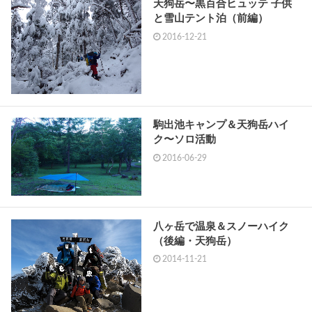
天狗岳〜黒百合ヒュッテ 子供
と雪山テント泊（前編）
2016-12-21
駒出池キャンプ＆天狗岳ハイ
ク〜ソロ活動
2016-06-29
八ヶ岳で温泉＆スノーハイク
（後編・天狗岳）
2014-11-21