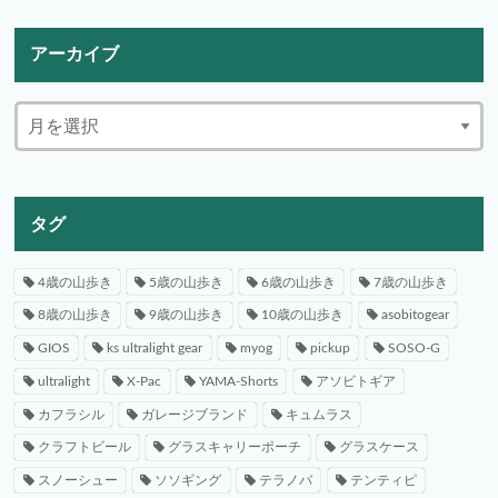
アーカイブ
タグ
4歳の山歩き
5歳の山歩き
6歳の山歩き
7歳の山歩き
8歳の山歩き
9歳の山歩き
10歳の山歩き
asobitogear
GIOS
ks ultralight gear
myog
pickup
SOSO-G
ultralight
X-Pac
YAMA-Shorts
アソビトギア
カフラシル
ガレージブランド
キュムラス
クラフトビール
グラスキャリーポーチ
グラスケース
スノーシュー
ソソギング
テラノバ
テンティピ