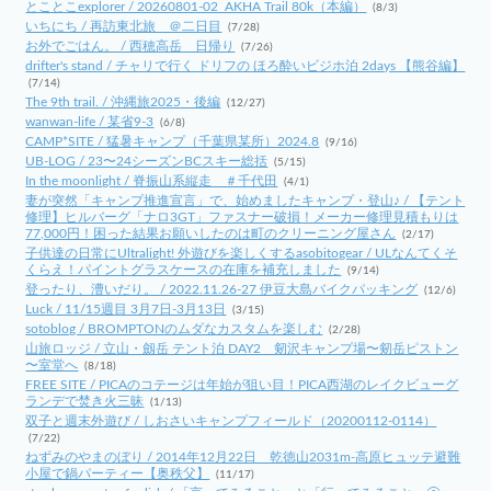
とことこexplorer / 20260801-02_AKHA Trail 80k（本編）
(8/3)
いちにち / 再訪東北旅 ＠二日目
(7/28)
お外でごはん。 / 西穂高岳 日帰り
(7/26)
drifter's stand / チャリで行く ドリフの ほろ酔いビジホ泊 2days 【熊谷編】
(7/14)
The 9th trail. / 沖縄旅2025・後編
(12/27)
wanwan-life / 某省9-3
(6/8)
CAMP*SITE / 猛暑キャンプ（千葉県某所）2024.8
(9/16)
UB-LOG / 23〜24シーズンBCスキー総括
(5/15)
In the moonlight / 脊振山系縦走 ＃千代田
(4/1)
妻が突然「キャンプ推進宣言」で、始めましたキャンプ・登山♪ / 【テント
修理】ヒルバーグ「ナロ3GT」ファスナー破損！メーカー修理見積もりは
77,000円！困った結果お願いしたのは町のクリーニング屋さん
(2/17)
子供達の日常にUltralight! 外遊びを楽しくするasobitogear / ULなんてくそ
くらえ！パイントグラスケースの在庫を補充しました
(9/14)
登ったり、漕いだり。 / 2022.11.26-27 伊豆大島バイクパッキング
(12/6)
Luck / 11/15週目 3月7日-3月13日
(3/15)
sotoblog / BROMPTONのムダなカスタムを楽しむ
(2/28)
山旅ロッジ / 立山・劔岳 テント泊 DAY2 剱沢キャンプ場〜剱岳ピストン
〜室堂へ
(8/18)
FREE SITE / PICAのコテージは年始が狙い目！PICA西湖のレイクビューグ
ランデで焚き火三昧
(1/13)
双子と週末外遊び / しおさいキャンプフィールド（20200112-0114）
(7/22)
ねずみのやまのぼり / 2014年12月22日 乾徳山2031m-高原ヒュッテ避難
小屋で鍋パーティー【奥秩父】
(11/17)