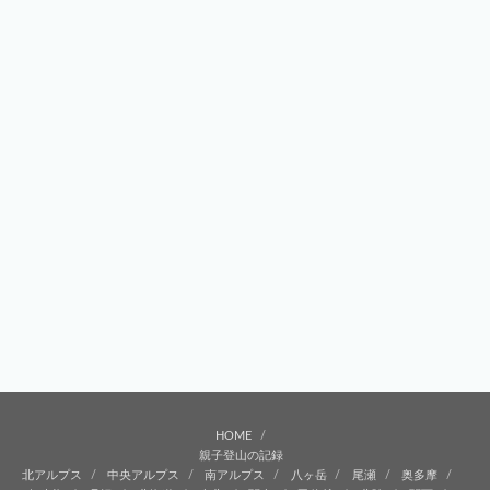
HOME
親子登山の記録
北アルプス
中央アルプス
南アルプス
八ヶ岳
尾瀬
奥多摩