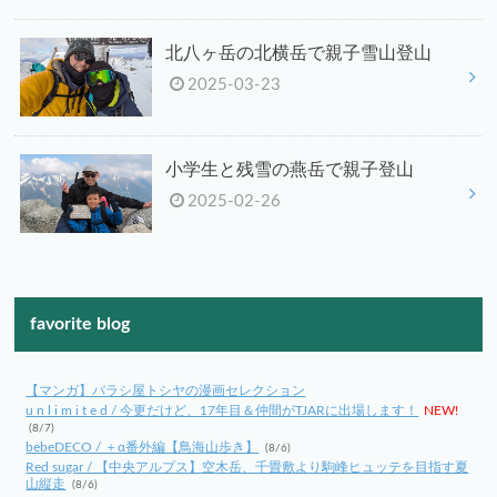
北八ヶ岳の北横岳で親子雪山登山
2025-03-23
小学生と残雪の燕岳で親子登山
2025-02-26
favorite blog
【マンガ】バラシ屋トシヤの漫画セレクション
u n l i m i t e d / 今更だけど、17年目＆仲間がTJARに出場します！
NEW!
(8/7)
bebeDECO / ＋α番外編【鳥海山歩き】
(8/6)
Red sugar / 【中央アルプス】空木岳、千畳敷より駒峰ヒュッテを目指す夏
山縦走
(8/6)