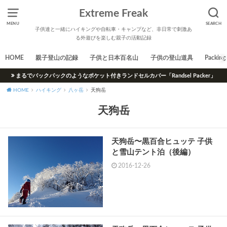
Extreme Freak
MENU
SEARCH
子供達と一緒にハイキングや自転車・キャンプなど、非日常で刺激あ
る外遊びを楽しむ親子の活動記録
HOME
親子登山の記録
子供と日本百名山
子供の登山道具
Packing 
まるでバックパックのようなポケット付きランドセルカバー「Randsel Packer」
HOME
ハイキング
八ヶ岳
天狗岳
天狗岳
天狗岳〜黒百合ヒュッテ 子供
と雪山テント泊（後編）
2016-12-26