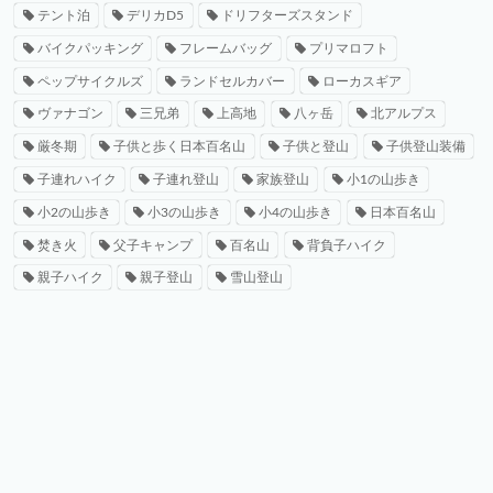
テント泊
デリカD5
ドリフターズスタンド
バイクパッキング
フレームバッグ
プリマロフト
ペップサイクルズ
ランドセルカバー
ローカスギア
ヴァナゴン
三兄弟
上高地
八ヶ岳
北アルプス
厳冬期
子供と歩く日本百名山
子供と登山
子供登山装備
子連れハイク
子連れ登山
家族登山
小1の山歩き
小2の山歩き
小3の山歩き
小4の山歩き
日本百名山
焚き火
父子キャンプ
百名山
背負子ハイク
親子ハイク
親子登山
雪山登山